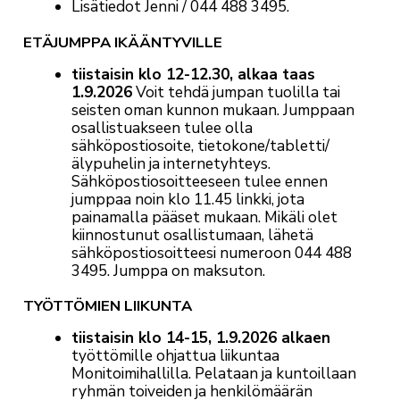
Lisätiedot Jenni / 044 488 3495.
ETÄJUMPPA IKÄÄNTYVILLE
tiistaisin klo 12-12.30, alkaa taas
1.9.2026
Voit tehdä jumpan tuolilla tai
seisten oman kunnon mukaan. Jumppaan
osallistuakseen tulee olla
sähköpostiosoite, tietokone/tabletti/
älypuhelin ja internetyhteys.
Sähköpostiosoitteeseen tulee ennen
jumppaa noin klo 11.45 linkki,
jota
painamalla pääset mukaan.
Mikäli olet
kiinnostunut osallistumaan, lähetä
sähköpostiosoitteesi numeroon 044 488
3495. Jumppa on maksuton.
TYÖTTÖMIEN LIIKUNTA
tiistaisin klo 14-15, 1.9.2026 alkaen
työttömille ohjattua liikuntaa
Monitoimihallilla. Pelataan ja kuntoillaan
ryhmän toiveiden ja henkilömäärän