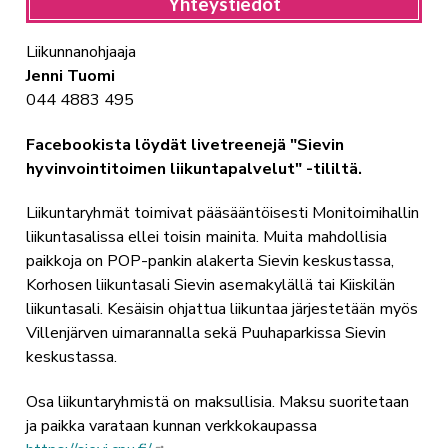
Yhteystiedot
Liikunnanohjaaja
Jenni Tuomi
044 4883 495
Facebookista löydät livetreenejä "Sievin
hyvinvointitoimen liikuntapalvelut" -tililtä.
Liikuntaryhmät toimivat pääsääntöisesti Monitoimihallin
liikuntasalissa ellei toisin mainita. Muita mahdollisia
paikkoja on POP-pankin alakerta Sievin keskustassa,
Korhosen liikuntasali Sievin asemakylällä tai Kiiskilän
liikuntasali. Kesäisin ohjattua liikuntaa järjestetään myös
Villenjärven uimarannalla sekä Puuhaparkissa Sievin
keskustassa.
Osa liikuntaryhmistä on maksullisia. Maksu suoritetaan
ja paikka varataan kunnan verkkokaupassa