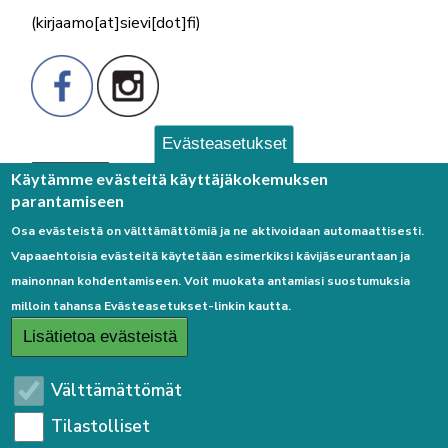
(kirjaamo[at]sievi[dot]fi)
Evästeasetukset
Palaute
Käytämme evästeitä käyttäjäkokemuksen
parantamiseen
Osa evästeistä on välttämättömiä ja ne aktivoidaan automaattisesti.
Vapaaehtoisia evästeitä käytetään esimerkiksi kävijäseurantaan ja
mainonnan kohdentamiseen. Voit muokata antamiasi suostumuksia
milloin tahansa Evästeasetukset-linkin kautta.
Linkkejä
Lisätietoa evästeistä
Etusivulle
Välttämättömät
Kirjaudu sisään
Tilastolliset
Saavutettavuusseloste