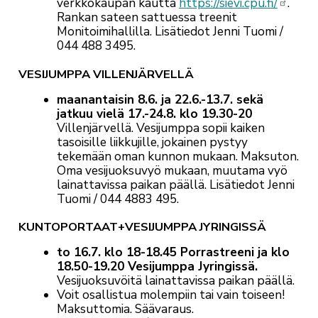
verkkokaupan kautta
https://sievi.cpu.fi/
.
Rankan sateen sattuessa treenit
Monitoimihallilla. Lisätiedot Jenni Tuomi /
044 488 3495.
VESIJUMPPA VILLENJÄRVELLÄ
maanantaisin 8.6. ja 22.6.-13.7. sekä
jatkuu vielä 17.-24.8. klo 19.30-20
Villenjärvellä. Vesijumppa sopii kaiken
tasoisille liikkujille, jokainen pystyy
tekemään oman kunnon mukaan. Maksuton.
Oma vesijuoksuvyö mukaan, muutama vyö
lainattavissa paikan päällä.
Lisätiedot Jenni
Tuomi / 044 4883 495.
KUNTOPORTAAT+VESIJUMPPA JYRINGISSÄ
to 16.7. klo 18-18.45 Porrastreeni ja klo
18.50-19.20 Vesijumppa Jyringissä.
Vesijuoksuvöitä lainattavissa paikan päällä.
Voit osallistua molempiin tai vain toiseen!
Maksuttomia. Säävaraus.