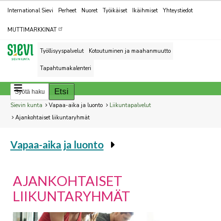
Kohderyhmät
International Sievi
Perheet
Nuoret
Työikäiset
Ikäihmiset
Yhteystiedot
MUTTIMARKKINAT
Työllisyyspalvelut
Kotoutuminen ja maahanmuutto
Tapahtumakalenteri
Breadcrumbs
You
Sievin kunta
Vapaa-aika ja luonto
Liikuntapalvelut
are
Ajankohtaiset liikuntaryhmät
here:
Vapaa-aika ja luonto
You
are
here:
AJANKOHTAISET
LIIKUNTARYHMÄT