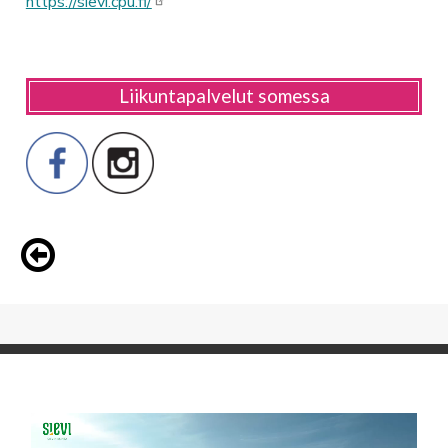
https://sievi.cpu.fi/
Liikuntapalvelut somessa