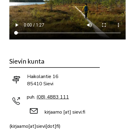
Sievin kunta
Haikolantie 16
85410 Sievi
puh.
(08) 4883 111
kirjaamo
[at]
sievi.fi
(kirjaamo[at]sievi[dot]fi)