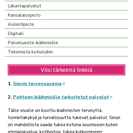
Liikuntapalvelut
Kansalaisopisto
Asiointipiste
Digituki
Palveluesite ikäihmisille
Tekemistä kotioloihin
Viisi tärkeintä linkkiä
1.
Sievin terveysasema
2.
Pohteen ikäihmisille tarkoitetut palvelut
Tälle sivulle on koottu ikäihmisten terveyttä,
toimintakykyä ja turvallisuutta tukevat palvelut. Sinun
on mahdollista saada tukea kotona asumiseen kuten
ateriapalvelua, kotihoitoa, tukea kulkemiseen,