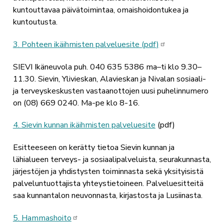
kuntouttavaa päivätoimintaa, omaishoidontukea ja
kuntoutusta.
3. Pohteen ikäihmisten palveluesite (pdf)
SIEVI Ikäneuvola puh. 040 635 5386 ma–ti klo 9.30–
11.30.
Sievin, Ylivieskan, Alavieskan ja Nivalan sosiaali-
ja terveyskeskusten vastaanottojen uusi puhelinnumero
on (08) 669 0240. Ma-pe klo 8-16.
4. Sievin kunnan ikäihmisten palveluesite
(pdf)
Esitteeseen on kerätty tietoa Sievin kunnan ja
lähialueen terveys- ja sosiaalipalveluista, seurakunnasta,
järjestöjen ja yhdistysten toiminnasta sekä yksityisistä
palveluntuottajista yhteystietoineen. Palveluesitteitä
saa kunnantalon neuvonnasta, kirjastosta ja Lusiinasta.
5. Hammashoito