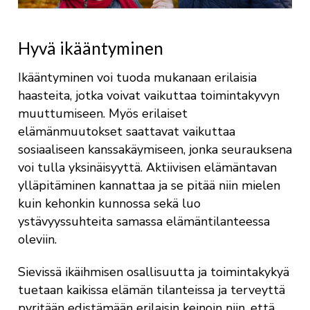
Hyvä ikääntyminen
Ikääntyminen voi tuoda mukanaan erilaisia
haasteita, jotka voivat vaikuttaa toimintakyvyn
muuttumiseen. Myös erilaiset
elämänmuutokset saattavat vaikuttaa
sosiaaliseen kanssakäymiseen, jonka seurauksena
voi tulla yksinäisyyttä. Aktiivisen elämäntavan
ylläpitäminen kannattaa ja se pitää niin mielen
kuin kehonkin kunnossa sekä luo
ystävyyssuhteita samassa elämäntilanteessa
oleviin.
Sievissä ikäihmisen osallisuutta ja toimintakykyä
tuetaan kaikissa elämän tilanteissa ja terveyttä
pyritään edistämään erilaisin keinoin niin, että