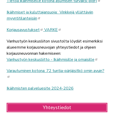
Tietoa ikäihmiselle kotona asumisen turvaksi (pdf)
Ikäihmiset ja kuluttajansuoja: Vinkkejä yllättäviin
myyntitilanteisiin
Korjausavustukset
VARKE
Vanhustyön keskusliiton sivustolta löydät esimerkiksi
alueemme korjausneuvojan yhteystiedot ja ohjeen
korjausneuvonnan hakemiseen:
Vanhustyön keskusliitto - Ikäihmisille ja omaisille
Varautuminen kotona: 72 tuntia-pärjäisitkö omin avuin?
Ikäihmisten palveluesite 2024-2026
Yhteystiedot