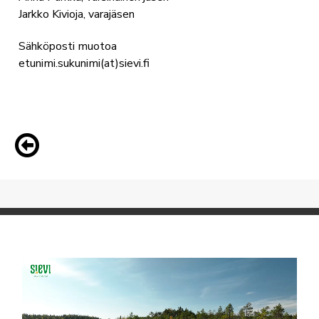
Jarkko Kivioja, varajäsen
Sähköposti muotoa
etunimi.sukunimi(at)sievi.fi