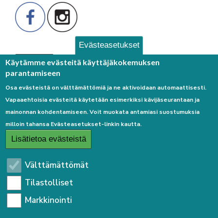
Evästeasetukset
Palaute
Käytämme evästeitä käyttäjäkokemuksen
parantamiseen
Osa evästeistä on välttämättömiä ja ne aktivoidaan automaattisesti.
Vapaaehtoisia evästeitä käytetään esimerkiksi kävijäseurantaan ja
mainonnan kohdentamiseen. Voit muokata antamiasi suostumuksia
milloin tahansa Evästeasetukset-linkin kautta.
Linkkejä
Lisätietoa evästeistä
Etusivulle
Välttämättömät
Kirjaudu sisään
Tilastolliset
Saavutettavuusseloste
Markkinointi
Sivukartta
Tietosuojaseloste