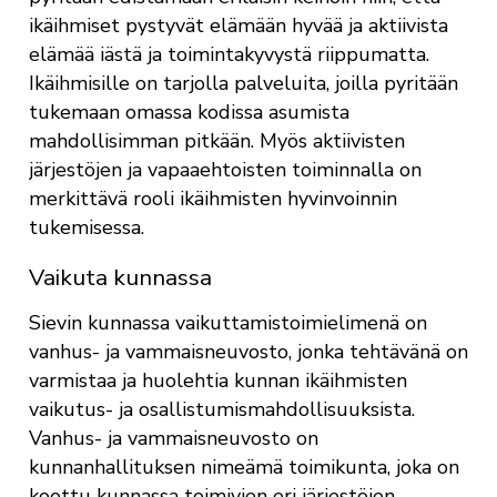
ikäihmiset pystyvät elämään hyvää ja aktiivista
elämää iästä ja toimintakyvystä riippumatta.
Ikäihmisille on tarjolla palveluita, joilla pyritään
tukemaan omassa kodissa asumista
mahdollisimman pitkään. Myös aktiivisten
järjestöjen ja vapaaehtoisten toiminnalla on
merkittävä rooli ikäihmisten hyvinvoinnin
tukemisessa.
Vaikuta kunnassa
Sievin kunnassa vaikuttamistoimielimenä on
vanhus- ja vammaisneuvosto, jonka tehtävänä on
varmistaa ja huolehtia kunnan ikäihmisten
vaikutus- ja osallistumismahdollisuuksista.
Vanhus- ja vammaisneuvosto on
kunnanhallituksen nimeämä toimikunta, joka on
koottu kunnassa toimivien eri järjestöjen