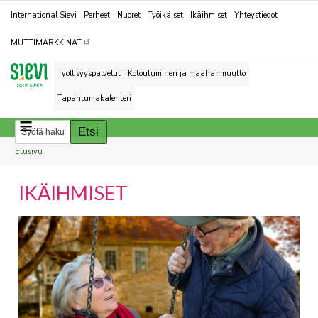
Kohderyhmät
International Sievi
Perheet
Nuoret
Työikäiset
Ikäihmiset
Yhteystiedot
MUTTIMARKKINAT
Työllisyyspalvelut
Kotoutuminen ja maahanmuutto
Tapahtumakalenteri
Breadcrumbs
You
Etusivu
are
IKÄIHMISET
here:
You
are
here: