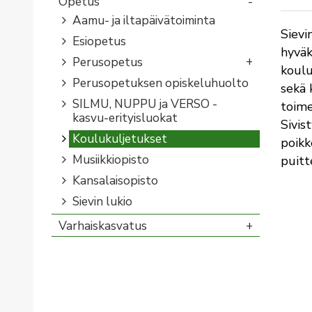
Opetus
Aamu- ja iltapäivätoiminta
Sievi
Esiopetus
hyväk
Perusopetus
koulu
Perusopetuksen opiskeluhuolto
sekä 
SILMU, NUPPU ja VERSO -
toime
kasvu-erityisluokat
Sivis
Koulukuljetukset
poikk
Musiikkiopisto
puitt
Kansalaisopisto
Sievin lukio
Varhaiskasvatus