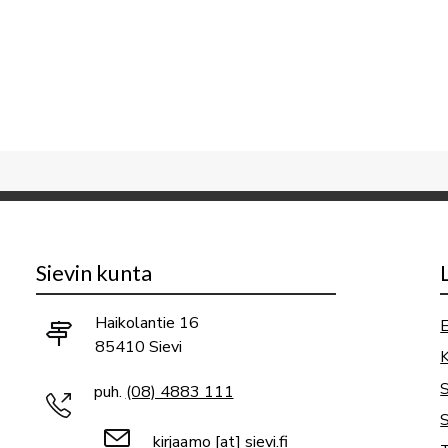
Sievin kunta
Haikolantie 16
E
85410 Sievi
K
puh.
(08) 4883 111
S
kirjaamo
[at]
sievi.fi