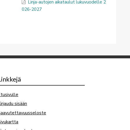
Linja-autojen aikataulut lukuvuodelle 2
026-2027
Linkkejä
tusivulle
irjaudu sisään
Saavutettavuusseloste
ivukartta