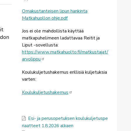
Omakustanteisen lipun hankinta
Matkahuollon ohje.pdf
it
Jos ei ole mahdollista käyttää
hdon
matkapuhelimeen ladattavaa Reitit ja
Liput -sovellusta:
https://www.matkahuolto.fi/matkustajat/
arvolippu
Koulukuljetushakemus erillisiä kuljetuksia
varten:
Koulukuljetushakemus
Esi- ja perusopetuksen koulukuljetuspe
riaatteet 1.8.2026 alkaen