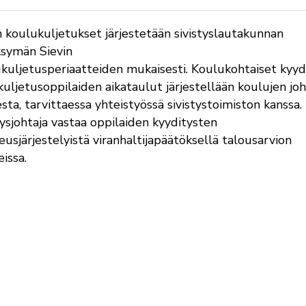
n koulukuljetukset järjestetään sivistyslautakunnan
symän Sievin
kuljetusperiaatteiden mukaisesti. Koulukohtaiset kyyd
kuljetusoppilaiden aikataulut järjestellään koulujen jo
sta, tarvittaessa yhteistyössä sivistystoimiston kanssa.
tysjohtaja vastaa oppilaiden kyyditysten
eusjärjestelyistä viranhaltijapäätöksellä talousarvion
eissa.