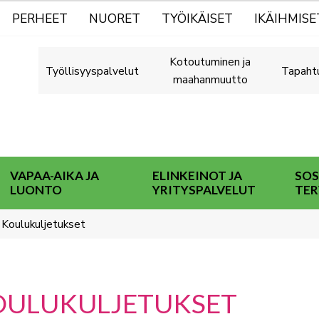
PERHEET
NUORET
TYÖIKÄISET
IKÄIHMISE
Kotoutuminen ja
Työllisyyspalvelut
Tapaht
maahanmuutto
VAPAA-AIKA JA
ELINKEINOT JA
SOS
LUONTO
YRITYSPALVELUT
TER
Koulukuljetukset
OULUKULJETUKSET