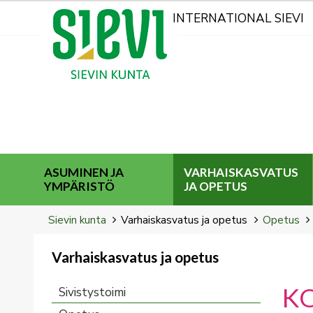
Kohderyhmät
INTERNATIONAL SIEVI
ASUMINEN JA
VARHAISKASVATUS
YMPÄRISTÖ
JA OPETUS
Breadcrumbs
You
Sievin kunta
Varhaiskasvatus ja opetus
Opetus
are
here:
Varhaiskasvatus ja opetus
You
are
K
Sivistystoimi
here: