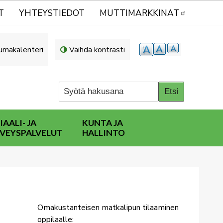
T
YHTEYSTIEDOT
MUTTIMARKKINAT
umakalenteri
Vaihda kontrasti
IAALI- JA
KUNTA JA
VEYSPALVELUT
HALLINTO
Omakustanteisen matkalipun tilaaminen
oppilaalle: