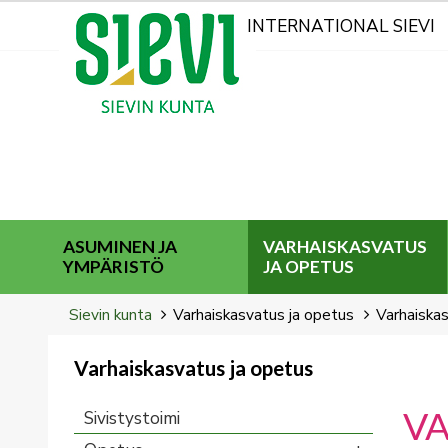
Kohderyhmät
INTERNATIONAL SIEVI
ASUMINEN JA
VARHAISKASVATUS
YMPÄRISTÖ
JA OPETUS
Breadcrumbs
You
Sievin kunta
Varhaiskasvatus ja opetus
Varhaiska
are
here:
Varhaiskasvatus ja opetus
You
are
V
Sivistystoimi
here: