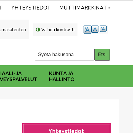
T
YHTEYSTIEDOT
MUTTIMARKKINAT
umakalenteri
Vaihda kontrasti
IAALI- JA
KUNTA JA
VEYSPALVELUT
HALLINTO
Yhteystiedot