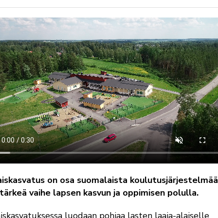
iskasvatus on osa suomalaista koulutusjärjestelmää
tärkeä vaihe lapsen kasvun ja oppimisen polulla.
iskasvatuksessa luodaan pohjaa lasten laaja-alaiselle