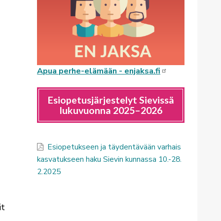
Apua perhe-elämään - enjaksa.fi
Esiopetusjärjestelyt Sievissä
lukuvuonna 2025–2026
Esiopetukseen ja täydentävään varhais
kasvatukseen haku Sievin kunnassa 10.-28.
2.2025
it