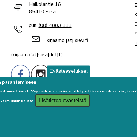
Haikolantie 16
E
85410 Sievi
K
puh.
(08) 4883 111
S
kirjaamo
[at]
sievi.fi
T
(kirjaamo[at]sievi[dot]fi)
Evästeasetukset
n parantamiseen
 automaattisesti. Vapaaehtoisia evästeitä käytetään esimerkiksi kävijäse
Lisätietoa evästeistä
kset-linkin kautta.
Palaute