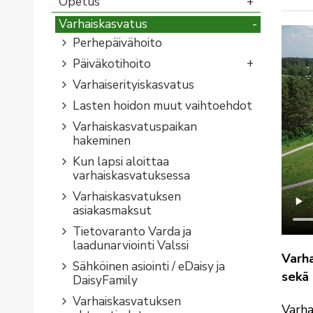
Opetus
Varhaiskasvatus
Perhepäivähoito
Päiväkotihoito
Varhaiserityiskasvatus
Lasten hoidon muut vaihtoehdot
Varhaiskasvatuspaikan
hakeminen
Kun lapsi aloittaa
varhaiskasvatuksessa
Varhaiskasvatuksen
asiakasmaksut
Tietovaranto Varda ja
laadunarviointi Valssi
Varha
Sähköinen asiointi / eDaisy ja
sekä 
DaisyFamily
Varhaiskasvatuksen
Varha