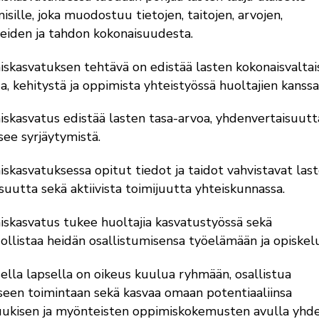
isille, joka muodostuu tietojen, taitojen, arvojen,
eiden ja tahdon kokonaisuudesta.
iskasvatuksen tehtävä on edistää lasten kokonaisvaltai
a, kehitystä ja oppimista yhteistyössä huoltajien kanssa
iskasvatus edistää lasten tasa-arvoa, yhdenvertaisuutt
see syrjäytymistä.
iskasvatuksessa opitut tiedot ja taidot vahvistavat las
isuutta sekä aktiivista toimijuutta yhteiskunnassa.
iskasvatus tukee huoltajia kasvatustyössä sekä
llistaa heidän osallistumisensa työelämään ja opiskel
sella lapsella on oikeus kuulua ryhmään, osallistua
seen toimintaan sekä kasvaa omaan potentiaaliinsa
ukisen ja myönteisten oppimiskokemusten avulla yhd