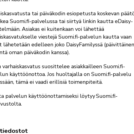
iskasvatusta tai päiväkodin esiopetusta koskevan päät
ukea Suomi.fi-palvelussa tai siirtyä linkin kautta eDaisy-
stelmään. Asiakas ei kuitenkaan voi lähettää
iskasvatukselle viestejä Suomi.fi-palvelun kautta vaan
it lähetetään edelleen joko DaisyFamilyssä (päivittäine
intä oman päiväkodin kanssa).
n varhaiskasvatus suosittelee asiakkailleen Suomi.fi-
lun käyttöönottoa. Jos huoltajalla on Suomi.fi-palvelu
ssään, tämä ei vaadi erillisiä toimenpiteitä.
ta palvelun käyttöönottamiseksi löytyy Suomi.fi-
ivustolta.
etiedostot