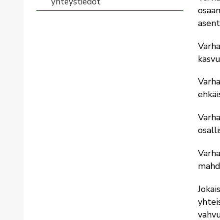
yhteystiedot
osaam
asent
Varha
kasvu
Varha
ehkäi
Varha
osall
Varha
mahdo
Jokai
yhtei
vahvu