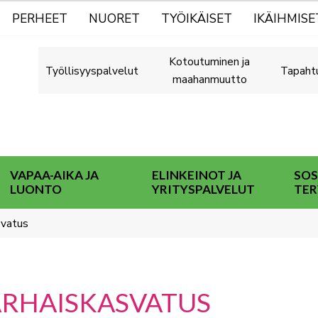
PERHEET
NUORET
TYÖIKÄISET
IKÄIHMISE
Kotoutuminen ja
Työllisyyspalvelut
Tapaht
maahanmuutto
VAPAA-AIKA JA
ELINKEINOT JA
SOS
LUONTO
YRITYSPALVELUT
TER
svatus
ARHAISKASVATUS