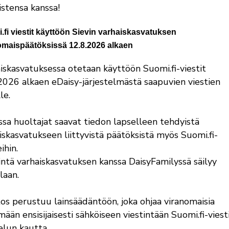
istensa kanssa!
.fi viestit käyttöön Sievin varhaiskasvatuksen
omaispäätöksissä 12.8.2026 alkaen
iskasvatuksessa otetaan käyttöön Suomi.fi-viestit
2026 alkaen eDaisy-järjestelmästä saapuvien viestien
lle.
ssa huoltajat saavat tiedon lapselleen tehdyistä
iskasvatukseen liittyvistä päätöksistä myös Suomi.fi-
eihin.
intä varhaiskasvatuksen kanssa DaisyFamilyssä säilyy
laan.
s perustuu lainsäädäntöön, joka ohjaa viranomaisia
ymään ensisijaisesti sähköiseen viestintään Suomi.fi-viest
elun kautta.