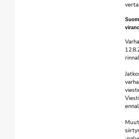
verta
Suomi
viran
Varha
12.8.
rinna
Jatko
varha
viest
Viest
ennal
Muuto
siirt
‑palv