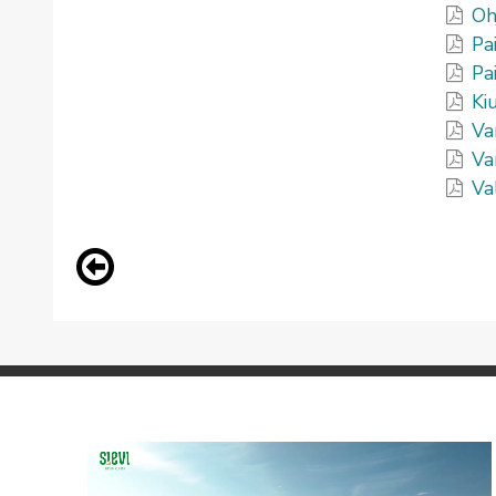
Oh
Pa
Pa
Ki
Va
Va
Va