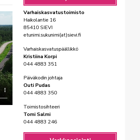
Varhaiskasvatustoimisto
Haikolantie 16
85410 SIEVI
etunimi.sukunimi(at)sievi.fi
Varhaiskasvatuspäällikkö
Kristiina Korpi
044 4883 351
Päiväkodin johtaja
Outi Pudas
044 4883 350
Toimistosihteeri
Tomi Salmi
044 4883 246