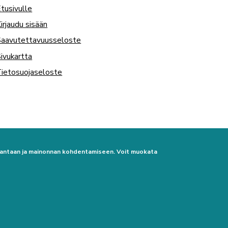
tusivulle
irjaudu sisään
Saavutettavuusseloste
ivukartta
ietosuojaseloste
urantaan ja mainonnan kohdentamiseen. Voit muokata