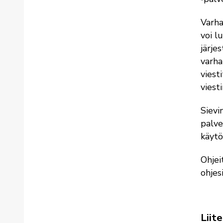
Varha
voi l
järje
varha
viest
viest
Sievi
palve
käytö
Ohjei
ohjes
Liit