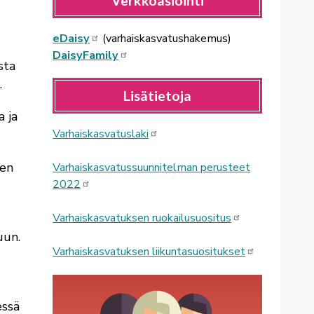
Verkkoasiointi
eDaisy
(varhaiskasvatushakemus)
DaisyFamily
sta
.
Lisätietoja
a ja
Varhaiskasvatuslaki
ten
Varhaiskasvatussuunnitelman perusteet
2022
Varhaiskasvatuksen ruokailusuositus
uun.
Varhaiskasvatuksen liikuntasuositukset
essä