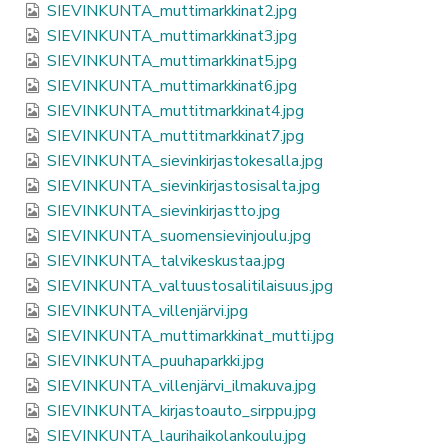
SIEVINKUNTA_muttimarkkinat2.jpg
SIEVINKUNTA_muttimarkkinat3.jpg
SIEVINKUNTA_muttimarkkinat5.jpg
SIEVINKUNTA_muttimarkkinat6.jpg
SIEVINKUNTA_muttitmarkkinat4.jpg
SIEVINKUNTA_muttitmarkkinat7.jpg
SIEVINKUNTA_sievinkirjastokesalla.jpg
SIEVINKUNTA_sievinkirjastosisalta.jpg
SIEVINKUNTA_sievinkirjastto.jpg
SIEVINKUNTA_suomensievinjoulu.jpg
SIEVINKUNTA_talvikeskustaa.jpg
SIEVINKUNTA_valtuustosalitilaisuus.jpg
SIEVINKUNTA_villenjärvi.jpg
SIEVINKUNTA_muttimarkkinat_mutti.jpg
SIEVINKUNTA_puuhaparkki.jpg
SIEVINKUNTA_villenjärvi_ilmakuva.jpg
SIEVINKUNTA_kirjastoauto_sirppu.jpg
SIEVINKUNTA_laurihaikolankoulu.jpg