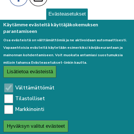
Evästeasetukset
Palaute
Käytämme evästeitä käyttäjäkokemuksen
parantamiseen
Osa evästeistä on välttämättömiä ja ne aktivoidaan automaattisesti.
Vapaaehtoisia evästeitä käytetään esimerkiksi kävijäseurantaan ja
mainonnan kohdentamiseen. Voit muokata antamiasi suostumuksia
milloin tahansa Evästeasetukset-linkin kautta.
Linkkejä
Lisätietoa evästeistä
Etusivulle
Välttämättömät
Kirjaudu sisään
Tilastolliset
Saavutettavuusseloste
Markkinointi
Sivukartta
Tietosuojaseloste
Hyväksyn valitut evästeet