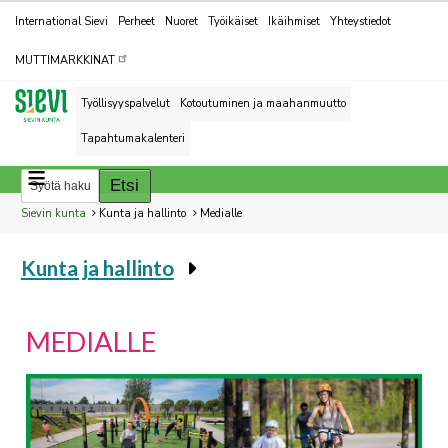
Kohderyhmät
International Sievi
Perheet
Nuoret
Työikäiset
Ikäihmiset
Yhteystiedot
MUTTIMARKKINAT
Työllisyyspalvelut
Kotoutuminen ja maahanmuutto
Tapahtumakalenteri
Breadcrumbs
You
Sievin kunta
Kunta ja hallinto
Medialle
are
Kunta ja hallinto
here:
You
are
here:
MEDIALLE