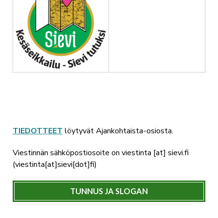
TIEDOTTEET
löytyvät Ajankohtaista-osiosta.
Viestinnän sähköpostiosoite on
viestinta
[at]
sievi.fi
(viestinta[at]sievi[dot]fi)
TUNNUS JA SLOGAN