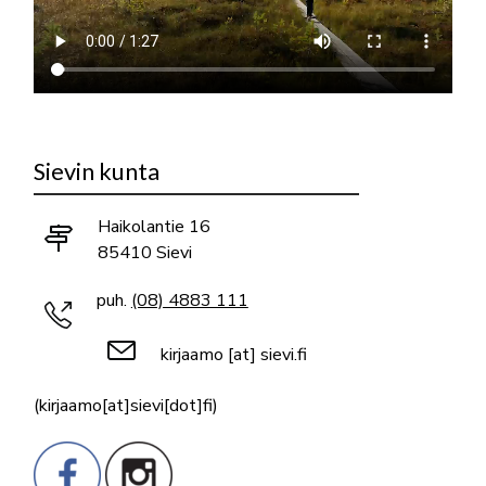
Sievin kunta
Haikolantie 16
85410 Sievi
puh.
(08) 4883 111
kirjaamo
[at]
sievi.fi
(kirjaamo[at]sievi[dot]fi)