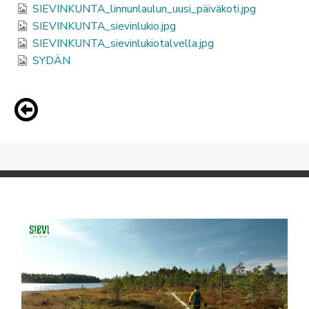
SIEVINKUNTA_linnunlaulun_uusi_päiväkoti.jpg
SIEVINKUNTA_sievinlukio.jpg
SIEVINKUNTA_sievinlukiotalvella.jpg
SYDÄN