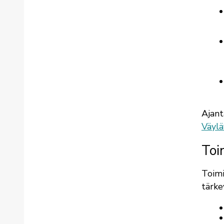
Ajant
Väylä
Toi
Toimi
tärke