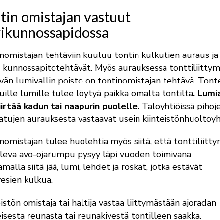
tin omistajan vastuut
vikunnossapidossa
nomistajan tehtäviin kuuluu tontin kulkutien auraus ja
kunnossapitotehtävät. Myös aurauksessa tonttiliitty
vän lumivallin poisto on tontinomistajan tehtävä. Tonte
uille lumille tulee löytyä paikka omalta tontilta
. Lumi
iirtää kadun tai naapurin puolelle.
Taloyhtiöissä pihoje
atujen aurauksesta vastaavat usein kiinteistönhuoltoyh
nomistajan tulee huolehtia myös siitä, että tonttiliitt
oleva avo-ojarumpu pysyy läpi vuoden toimivana
amalla siitä jää, lumi, lehdet ja roskat, jotka estävät
esien kulkua.
eistön omistaja tai haltija vastaa liittymästään ajoradan
isesta reunasta tai reunakivestä tontilleen saakka.