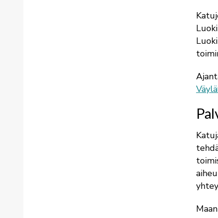
Katuj
Luoki
Luoki
toimi
Ajant
Väylä
Pal
Katuj
tehdä
toimi
aiheu
yhtey
Maant