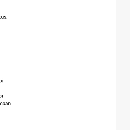
us.
oi
oi
emaan