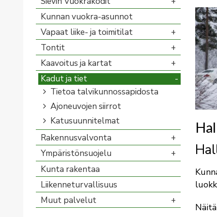
Sievin Vuokrakodit
Kunnan vuokra-asunnot
Vapaat liike- ja toimitilat
Tontit
Kaavoitus ja kartat
Kadut ja tiet
Tietoa talvikunnossapidosta
Ajoneuvojen siirrot
Katusuunnitelmat
Hal
Rakennusvalvonta
Hal
Ympäristönsuojelu
Kunta rakentaa
Kunna
luokk
Liikenneturvallisuus
Muut palvelut
Näitä