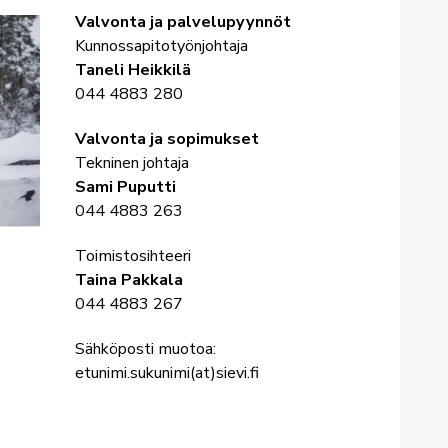
Valvonta ja palvelupyynnöt
Kunnossapitotyönjohtaja
Taneli Heikkilä
044 4883 280
Valvonta ja sopimukset
Tekninen johtaja
Sami Puputti
044 4883 263
Toimistosihteeri
Taina Pakkala
044 4883 267
Sähköposti muotoa:
etunimi.sukunimi(at)sievi.fi