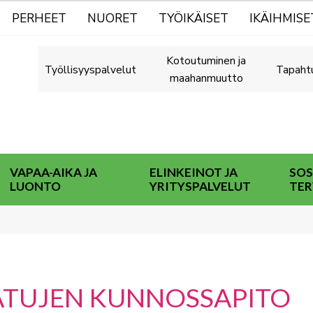
PERHEET
NUORET
TYÖIKÄISET
IKÄIHMISE
Kotoutuminen ja
Työllisyyspalvelut
Tapaht
maahanmuutto
VAPAA-AIKA JA
ELINKEINOT JA
SOS
LUONTO
YRITYSPALVELUT
TER
ATUJEN KUNNOSSAPITO