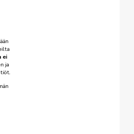
mään
ilta
a ei
n ja
tiöt.
ymän