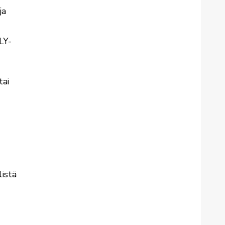
ja
LY-
tai
listä