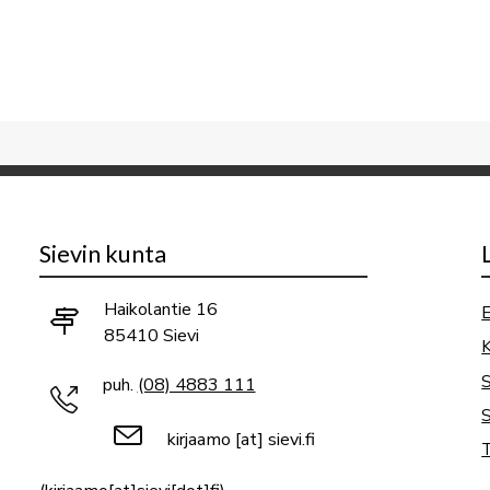
Sievin kunta
Haikolantie 16
E
85410 Sievi
K
puh.
(08) 4883 111
S
kirjaamo
[at]
sievi.fi
T