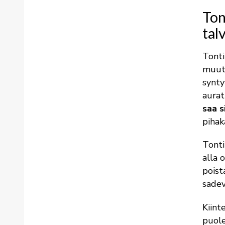
Ton
tal
Tonti
muut 
synty
aurat
saa s
pihak
Tonti
alla 
poist
sadev
Kiint
puole