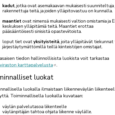
kadut
, jotka ovat asemakaavan mukaisesti suunniteltuja 
rakennettuja teitä, ja joiden ylläpitovastuu on kunnalla.
maantiet
ovat nimensä mukaisesti valtion omistamia ja E
keskuksen ylläpitämiä teitä. Maantiet erottaa
pääsääntöisesti sinisistä opasteviitoista.
loput tiet ovat
yksityisteitä
, joita ylläpitävät tiekunnat 
järjestäytymättömillä teillä kiinteistöjen omistajat.
asaisen tiedon hallinnollisista luokista voit tarkastaa
viraston karttapalvelusta
.
minnalliset luokat
nnallisella luokalla ilmaistaan liikenneväylän liikenteel
yttä. Toiminnallisella luokalla kuvataan:
väylän palvelutasoa liikenteelle
väylänpitäjän tahtoa ohjata liikenne väylälle.