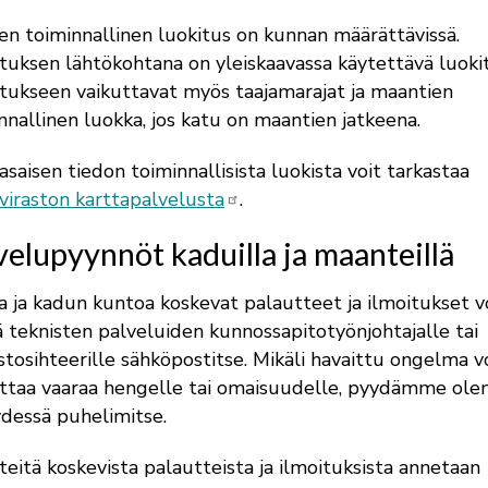
en toiminnallinen luokitus on kunnan määrättävissä.
tuksen lähtökohtana on yleiskaavassa käytettävä luokit
tukseen vaikuttavat myös taajamarajat ja maantien
nnallinen luokka, jos katu on maantien jatkeena.
asaisen tiedon toiminnallisista luokista voit tarkastaa
viraston karttapalvelusta
.
velupyynnöt kaduilla ja maanteillä
a ja kadun kuntoa koskevat palautteet ja ilmoitukset v
 teknisten palveluiden kunnossapitotyönjohtajalle tai
stosihteerille sähköpostitse. Mikäli havaittu ongelma v
ttaa vaaraa hengelle tai omaisuudelle, pyydämme ol
dessä puhelimitse.
eitä koskevista palautteista ja ilmoituksista annetaan