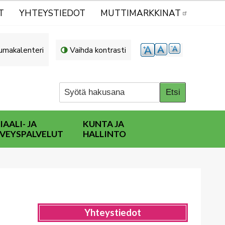
T
YHTEYSTIEDOT
MUTTIMARKKINAT
umakalenteri
Vaihda kontrasti
IAALI- JA
KUNTA JA
VEYSPALVELUT
HALLINTO
Yhteystiedot