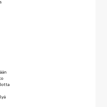
s
tään
to
Jotta
lyä