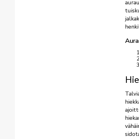
aurau
tuisk
jalka
henki
Aurau
Hie
Talvi
hiekk
ajoit
hieka
vähäi
sidot