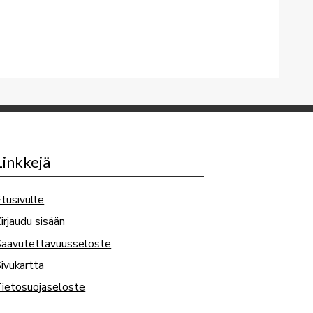
Linkkejä
tusivulle
irjaudu sisään
Saavutettavuusseloste
ivukartta
ietosuojaseloste