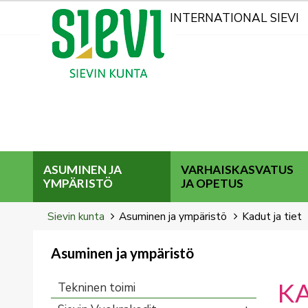
Kohderyhmät
INTERNATIONAL SIEVI
ASUMINEN JA
VARHAISKASVATUS
YMPÄRISTÖ
JA OPETUS
Breadcrumbs
You
Sievin kunta
Asuminen ja ympäristö
Kadut ja tiet
are
here:
Asuminen ja ympäristö
You
are
K
Tekninen toimi
here: