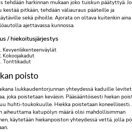
s tehdään harkinnan mukaan joko tuiskun päätyttyä. Jo
u kestää pitkään, tehdään väliauraus pääteille ja
käytäville sekä pihoille. Ajorata on oltava kuitenkin aina
löautolla ajettavassa kunnossa.
s / hiekoitusjärjestys
Kevyenliikenteenväylät
Kokoojakadut
Tonttikadut
kan poisto
aikana liukkaudentorjunnan yhteydessä kaduille levite
aa, joka poistetaan keväisin. Pääsääntöisesti hiekan pois
tuu huhti-toukokuulle. Hiekka poistetaan koneellisesti. 
n aiheuttama katupölyn määrä olisi mahdollisimman
nen, käytetään hiekanpoiston yhteydessä vettä, jolla pö
aan.