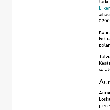
tarke
Liike
aiheu
0200
Kunna
katu-
polan
Talvi
Kesäa
sorat
Aur
Aurau
Loska
piene