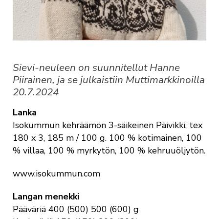
Sievi-neuleen on suunnitellut Hanne
Piirainen, ja se julkaistiin Muttimarkkinoilla
20.7.2024
Lanka
Isokummun kehräämön 3-säikeinen Päivikki, tex
180 x 3, 185 m / 100 g. 100 % kotimainen, 100
% villaa, 100 % myrkytön, 100 % kehruuöljytön.
www.isokummun.com
Langan menekki
Pääväriä 400 (500) 500 (600) g