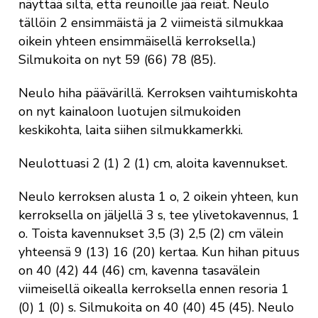
näyttää siltä, että reunoille jää reiät. Neulo
tällöin 2 ensimmäistä ja 2 viimeistä silmukkaa
oikein yhteen ensimmäisellä kerroksella.)
Silmukoita on nyt 59 (66) 78 (85).
Neulo hiha päävärillä. Kerroksen vaihtumiskohta
on nyt kainaloon luotujen silmukoiden
keskikohta, laita siihen silmukkamerkki.
Neulottuasi 2 (1) 2 (1) cm, aloita kavennukset.
Neulo kerroksen alusta 1 o, 2 oikein yhteen, kun
kerroksella on jäljellä 3 s, tee ylivetokavennus, 1
o. Toista kavennukset 3,5 (3) 2,5 (2) cm välein
yhteensä 9 (13) 16 (20) kertaa. Kun hihan pituus
on 40 (42) 44 (46) cm, kavenna tasavälein
viimeisellä oikealla kerroksella ennen resoria 1
(0) 1 (0) s. Silmukoita on 40 (40) 45 (45). Neulo