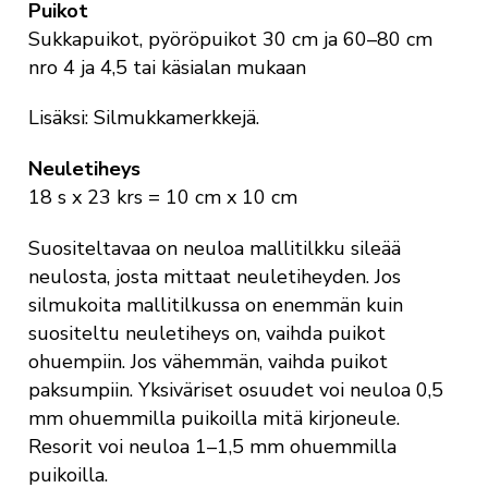
Puikot
Sukkapuikot, pyöröpuikot 30 cm ja 60–80 cm
nro 4 ja 4,5 tai käsialan mukaan
Lisäksi: Silmukkamerkkejä.
Neuletiheys
18 s x 23 krs = 10 cm x 10 cm
Suositeltavaa on neuloa mallitilkku sileää
neulosta, josta mittaat neuletiheyden. Jos
silmukoita mallitilkussa on enemmän kuin
suositeltu neuletiheys on, vaihda puikot
ohuempiin. Jos vähemmän, vaihda puikot
paksumpiin. Yksiväriset osuudet voi neuloa 0,5
mm ohuemmilla puikoilla mitä kirjoneule.
Resorit voi neuloa 1–1,5 mm ohuemmilla
puikoilla.