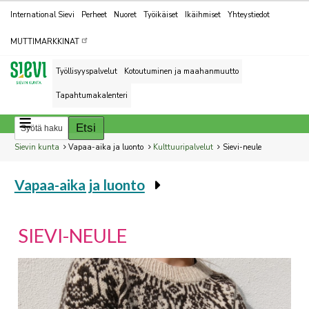
Kohderyhmät
International Sievi
Perheet
Nuoret
Työikäiset
Ikäihmiset
Yhteystiedot
MUTTIMARKKINAT
Työllisyyspalvelut
Kotoutuminen ja maahanmuutto
Tapahtumakalenteri
Breadcrumbs
You
Sievin kunta
Vapaa-aika ja luonto
Kulttuuripalvelut
Sievi-neule
are
Vapaa-aika ja luonto
here:
You
are
here:
SIEVI-NEULE