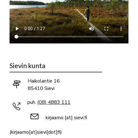
Sievin kunta
Haikolantie 16
85410 Sievi
puh.
(08) 4883 111
kirjaamo
[at]
sievi.fi
(kirjaamo[at]sievi[dot]fi)