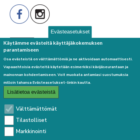
Evästeasetukset
Palaute
Käytämme evästeitä käyttäjäkokemuksen
parantamiseen
Osa evästeistä on välttämättömiä ja ne aktivoidaan automaattisesti.
Vapaaehtoisia evästeitä käytetään esimerkiksi kävijäseurantaan ja
mainonnan kohdentamiseen. Voit muokata antamiasi suostumuksia
milloin tahansa Evästeasetukset-linkin kautta.
Linkkejä
Lisätietoa evästeistä
Etusivulle
Välttämättömät
Kirjaudu sisään
Tilastolliset
Saavutettavuusseloste
Markkinointi
Sivukartta