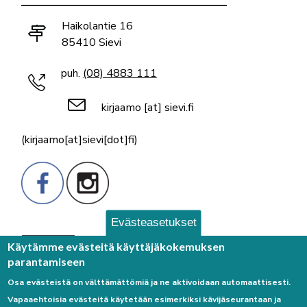
Haikolantie 16
85410 Sievi
puh.
(08) 4883 111
kirjaamo
[at]
sievi.fi
(kirjaamo[at]sievi[dot]fi)
Evästeasetukset
Palaute
Käytämme evästeitä käyttäjäkokemuksen
parantamiseen
Osa evästeistä on välttämättömiä ja ne aktivoidaan automaattisesti.
Vapaaehtoisia evästeitä käytetään esimerkiksi kävijäseurantaan ja