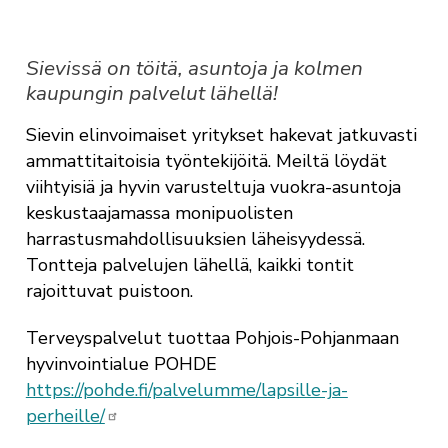
Sievissä on töitä, asuntoja ja kolmen
kaupungin palvelut lähellä!
Sievin elinvoimaiset yritykset hakevat jatkuvasti
ammattitaitoisia työntekijöitä. Meiltä löydät
viihtyisiä ja hyvin varusteltuja vuokra-asuntoja
keskustaajamassa monipuolisten
harrastusmahdollisuuksien läheisyydessä.
Tontteja palvelujen lähellä, kaikki tontit
rajoittuvat puistoon.
Terveyspalvelut tuottaa Pohjois-Pohjanmaan
hyvinvointialue POHDE
https://pohde.fi/palvelumme/lapsille-ja-
perheille/