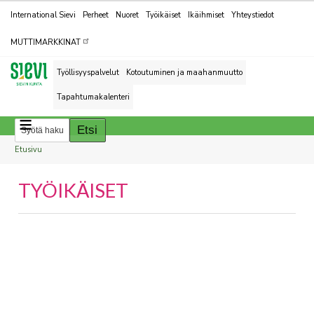
Kohderyhmät
International Sievi
Perheet
Nuoret
Työikäiset
Ikäihmiset
Yhteystiedot
MUTTIMARKKINAT
Työllisyyspalvelut
Kotoutuminen ja maahanmuutto
Tapahtumakalenteri
Breadcrumbs
You
Etusivu
are
TYÖIKÄISET
here:
You
are
here: