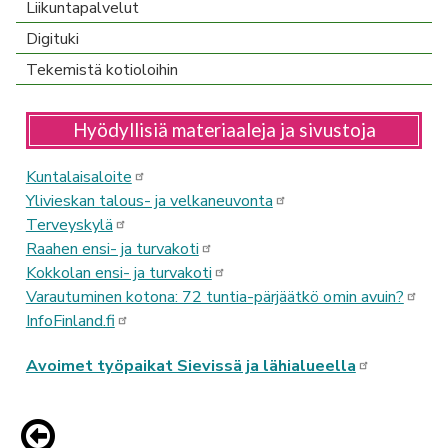
Liikuntapalvelut
Digituki
Tekemistä kotioloihin
Hyödyllisiä materiaaleja ja sivustoja
Kuntalaisaloite
Ylivieskan talous- ja velkaneuvonta
Terveyskylä
Raahen ensi- ja turvakoti
Kokkolan ensi- ja turvakoti
Varautuminen kotona: 72 tuntia-pärjäätkö omin avuin?
InfoFinland.fi
Avoimet työpaikat Sievissä ja lähialueella