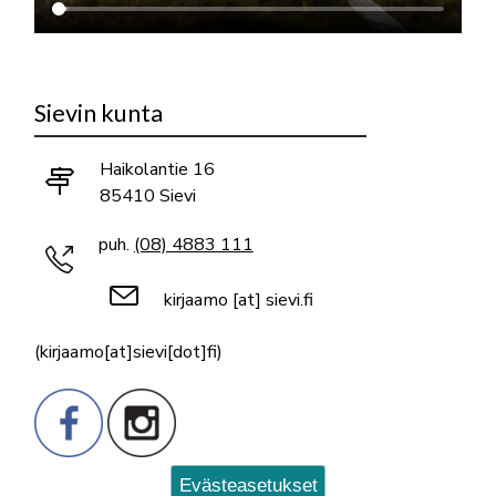
Sievin kunta
Haikolantie 16
85410 Sievi
puh.
(08) 4883 111
kirjaamo
[at]
sievi.fi
(kirjaamo[at]sievi[dot]fi)
Evästeasetukset