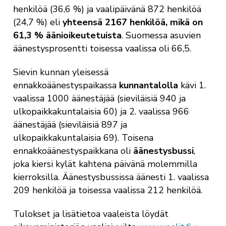
henkilöä (36,6 %) ja vaalipäivänä 872 henkilöä
(24,7 %) eli
yhteensä 2167 henkilöä, mikä on
61,3 % äänioikeutetuista
. Suomessa asuvien
äänestysprosentti toisessa vaalissa oli 66,5.
Sievin kunnan yleisessä
ennakkoäänestyspaikassa
kunnantalolla
kävi 1.
vaalissa 1000 äänestäjää (sieviläisiä 940 ja
ulkopaikkakuntalaisia 60) ja 2. vaalissa 966
äänestäjää (sieviläisiä 897 ja
ulkopaikkakuntalaisia 69). Toisena
ennakkoäänestyspaikkana oli
äänestysbussi
,
joka kiersi kylät kahtena päivänä molemmilla
kierroksilla. Äänestysbussissa äänesti 1. vaalissa
209 henkilöä ja toisessa vaalissa 212 henkilöä.
Tulokset ja lisätietoa vaaleista löydät