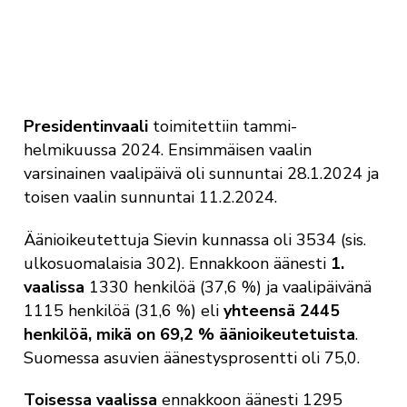
Presidentinvaali
toimitettiin tammi-
helmikuussa 2024. Ensimmäisen vaalin
varsinainen vaalipäivä oli sunnuntai 28.1.2024 ja
toisen vaalin sunnuntai 11.2.2024.
Äänioikeutettuja Sievin kunnassa oli 3534 (sis.
ulkosuomalaisia 302)
. E
nnakkoon äänesti
1.
vaalissa
1330 henkilöä (37,6 %) ja vaalipäivänä
1115 henkilöä (31,6 %) eli
yhteensä 2445
henkilöä, mikä on 69,2 % äänioikeutetuista
.
Suomessa asuvien äänestysprosentti oli 75,0.
Toisessa vaalissa
e
nnakkoon äänesti 1295