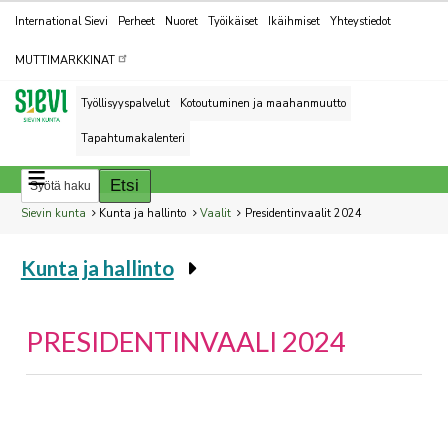
Kohderyhmät
International Sievi
Perheet
Nuoret
Työikäiset
Ikäihmiset
Yhteystiedot
MUTTIMARKKINAT
Työllisyyspalvelut
Kotoutuminen ja maahanmuutto
Tapahtumakalenteri
Breadcrumbs
You
Sievin kunta
Kunta ja hallinto
Vaalit
Presidentinvaalit 2024
are
Kunta ja hallinto
here:
You
are
here:
PRESIDENTINVAALI 2024