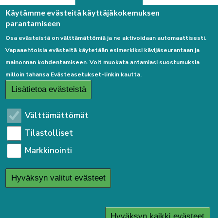
Palaute
Käytämme evästeitä käyttäjäkokemuksen
parantamiseen
Osa evästeistä on välttämättömiä ja ne aktivoidaan automaattisesti.
Vapaaehtoisia evästeitä käytetään esimerkiksi kävijäseurantaan ja
mainonnan kohdentamiseen. Voit muokata antamiasi suostumuksia
milloin tahansa Evästeasetukset-linkin kautta.
Linkkejä
Lisätietoa evästeistä
Etusivulle
Välttämättömät
Kirjaudu sisään
Tilastolliset
Saavutettavuusseloste
Markkinointi
Sivukartta
Tietosuojaseloste
Hyväksyn valitut evästeet
User
Kirjaudu sisään
menu
Hyväksyn kaikki evästeet