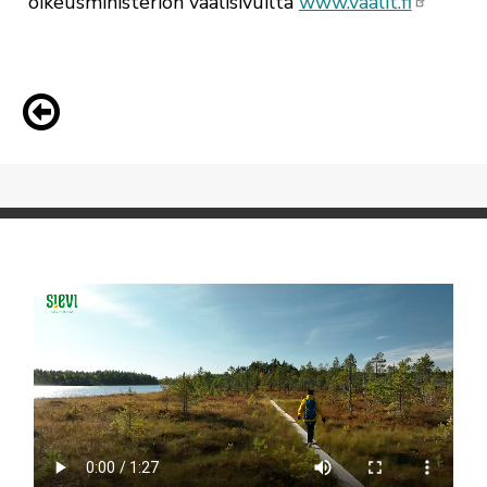
oikeusministeriön vaalisivuilta
www.vaalit.fi