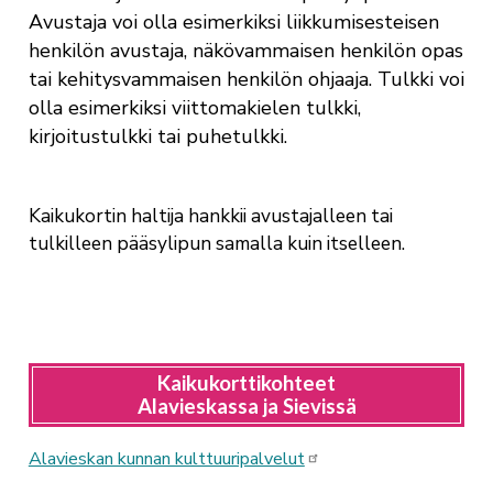
Avustaja voi olla esimerkiksi liikkumisesteisen
henkilön avustaja, näkövammaisen henkilön opas
tai kehitysvammaisen henkilön ohjaaja. Tulkki voi
olla esimerkiksi viittomakielen tulkki,
kirjoitustulkki tai puhetulkki.
Kaikukortin haltija hankkii avustajalleen tai
tulkilleen pääsylipun samalla kuin itselleen.
Kaikukorttikohteet
Alavieskassa ja Sievissä
Alavieskan kunnan kulttuuripalvelut