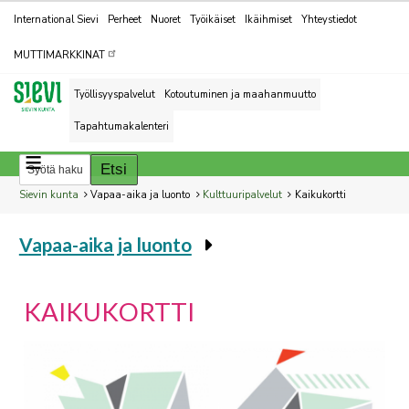
Kohderyhmät
International Sievi
Perheet
Nuoret
Työikäiset
Ikäihmiset
Yhteystiedot
MUTTIMARKKINAT
Työllisyyspalvelut
Kotoutuminen ja maahanmuutto
Tapahtumakalenteri
Breadcrumbs
You
Sievin kunta
Vapaa-aika ja luonto
Kulttuuripalvelut
Kaikukortti
are
Vapaa-aika ja luonto
here:
You
are
here:
KAIKUKORTTI