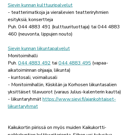
Sievin kunnan kulttuuripalvelut
- teatterimatkoja ja vierailevien teatteriryhmien
esityksiä, konsertteja
Puh. 044 4883 491 (kulttuurituottaja) tai 044 4883
460 (neuvonta, lippujen nouto)
Sievin kunnan liikuntapalvelut
Monitoimihalli
Puh.
044 4883 492
tai
044 4883 495
(vapaa-
aikatoiminnan ohjaaja, liikunta)
- kuntosali, voimailusali
- Monitoimihallin, Kiiskilän ja Korhosen liikuntasalien
yksittäiset tilavuorot (varaus Julius-kalenterin kautta)
- liikuntaryhmät
https://www.sievi.fi/ajankohtaiset-
liikuntaryhmat
Kaikukortin piirissä on myös muiden Kaikukortti-
paikkakuntien kulttuuritarjonta. Siihen voi tutustua