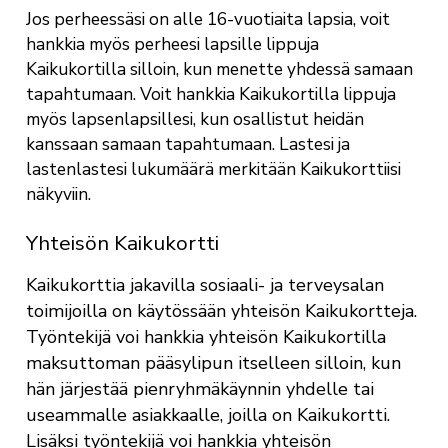
Jos perheessäsi on alle 16-vuotiaita lapsia, voit
hankkia myös perheesi lapsille lippuja
Kaikukortilla silloin, kun menette yhdessä samaan
tapahtumaan. Voit hankkia Kaikukortilla lippuja
myös lapsenlapsillesi, kun osallistut heidän
kanssaan samaan tapahtumaan. Lastesi ja
lastenlastesi lukumäärä merkitään Kaikukorttiisi
näkyviin.
Yhteisön Kaikukortti
Kaikukorttia jakavilla sosiaali- ja terveysalan
toimijoilla on käytössään yhteisön Kaikukortteja.
Työntekijä voi hankkia yhteisön Kaikukortilla
maksuttoman pääsylipun itselleen silloin, kun
hän järjestää pienryhmäkäynnin yhdelle tai
useammalle asiakkaalle, joilla on Kaikukortti.
Lisäksi työntekijä voi hankkia yhteisön