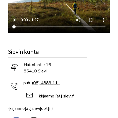
Sievin kunta
Haikolantie 16
85410 Sievi
puh.
(08) 4883 111
kirjaamo
[at]
sievi.fi
(kirjaamo[at]sievi[dot]fi)