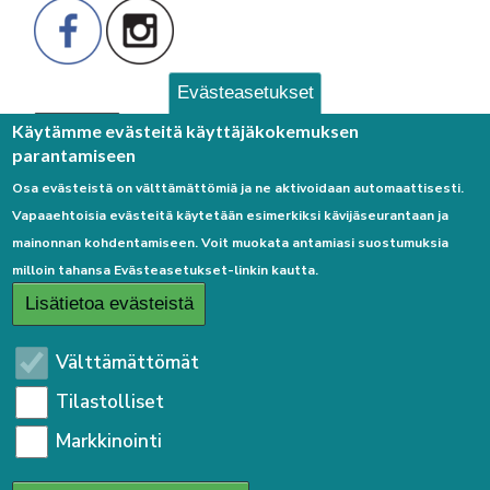
Evästeasetukset
Palaute
Käytämme evästeitä käyttäjäkokemuksen
parantamiseen
Osa evästeistä on välttämättömiä ja ne aktivoidaan automaattisesti.
Vapaaehtoisia evästeitä käytetään esimerkiksi kävijäseurantaan ja
mainonnan kohdentamiseen. Voit muokata antamiasi suostumuksia
milloin tahansa Evästeasetukset-linkin kautta.
Linkkejä
Lisätietoa evästeistä
Etusivulle
Välttämättömät
Kirjaudu sisään
Tilastolliset
Saavutettavuusseloste
Markkinointi
Sivukartta
Tietosuojaseloste