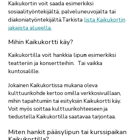
Kaikukortin voit saada esimerkiksi
sosiaalityöntekijältä, palveluneuvojalta tai
diakoniatyöntekijältä.Tarkista
lista Kaikukortin
jakajista alueella.
Mihin Kaikukortti käy?
Kaikukortilla voit hankkia lipu
n
esimerkiksi
teatteriin ja konsertteihin. Tai vaikka
kuntosalille.
Jokainen Kaikukortissa mukana oleva
kulttuurikohde kertoo omilla verkkosivuillaan,
mihin tapahtumiin tai esityksiin Kaikukortti käy.
Voit myös soittaa kulttuurikohteeseen ja
tiedustella Kaikukortilla saatavaa tarjontaa.
Miten hankit pääsylipun tai kurssipaikan
Kaikukortilla?