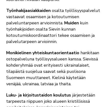
Työnhakijaasiakkaiden
osalta työllisyyspalvelut
vastaavat osaamisen ja kotoutumisen
palveluntarpeen arvioinnista.
Muiden
kuin
työnhakijoiden osalta Sievin kunnan
kotoutumiskoordinaattori tekee osaamisen ja
palvelutarpeen arvioinnin.
Monikielinen yhteiskuntaorientaatio
hankitaan
ostopalveluna työllisyysalueen kanssa. Sievissä
kohderyhmää ovat erityisesti ukrainalaiset,
tilapäistä suojelua saavat sekä puolisona
Suomeen muuttaneet. Kielinä käytetään
venäjää, ukrainaa, latviaa ja thaita.
Luku- ja kirjoitustaidon koulutus
järjestetään
tarpeesta riippuen joko alueen kristillisissä