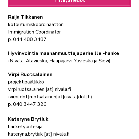
Raija Tikkanen
kotoutumiskoordinaattori
Immigration Coordinator
p. 044 488 3487
Hyvinvointia maahanmuuttajaperheille -hanke
(Nivala, Alavieska, Haapajärvi, Ylivieska ja Sievi)
Virpi Ruotsalainen
projektipäällikkö
virpi.ruotsalainen
[at]
nivala.fi
(virpi[dot]ruotsalainen[at]nivala[dot]fi)
p. 040 3447 326
Kateryna Brytiuk
hanketyöntekijä
kateryna.brytiuk
[at]
nivala.fi