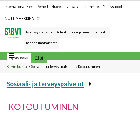
Kohderyhmät
International Sievi
Perheet
Nuoret
Työikäiset
Ikäihmiset
Yhteystiedot
MUTTIMARKKINAT
Työllisyyspalvelut
Kotoutuminen ja maahanmuutto
Tapahtumakalenteri
Breadcrumbs
You
Sievin kunta
Sosiaali- ja terveyspalvelut
Kotoutuminen
are
Sosiaali- ja terveyspalvelut
here:
You
are
here:
KOTOUTUMINEN