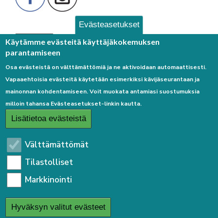
Evästeasetukset
Palaute
Käytämme evästeitä käyttäjäkokemuksen
parantamiseen
Osa evästeistä on välttämättömiä ja ne aktivoidaan automaattisesti.
Vapaaehtoisia evästeitä käytetään esimerkiksi kävijäseurantaan ja
mainonnan kohdentamiseen. Voit muokata antamiasi suostumuksia
milloin tahansa Evästeasetukset-linkin kautta.
Linkkejä
Lisätietoa evästeistä
Etusivulle
Välttämättömät
Kirjaudu sisään
Tilastolliset
Saavutettavuusseloste
Markkinointi
Sivukartta
Tietosuojaseloste
Hyväksyn valitut evästeet