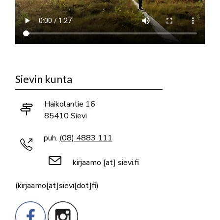
Sievin kunta
Haikolantie 16
85410 Sievi
puh.
(08) 4883 111
kirjaamo
[at]
sievi.fi
(kirjaamo[at]sievi[dot]fi)