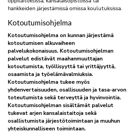
oppilaitoksissa, kansalaisopistoissa tai
hankkeiden järjestämissä omissa koulutuksissa.
Kotoutumisohjelma
Kotoutumisohjelma on kunnan järjestämä
kotoutumisen alkuvaiheen
palvelukokonaisuus. Kotoutumisohjelman
palvelut edistävät maahanmuuttajan
kotoutumista, työllisyyttä tai yrittäjyyttä,
osaamista ja työelämävalmiuksia.
Kotoutumisohjelma tukee myös
yhdenvertaisuuden, osallisuuden ja tasa-arvon
toteutumista sekä terveyttä ja hyvinvointia.
Kotoutumisohjelman sisältämät palvelut
tukevat arjen kansalaistaitoja sekä
osallistumista järjestötoimintaan ja muuhun
yhteiskunnalliseen toimintaan.