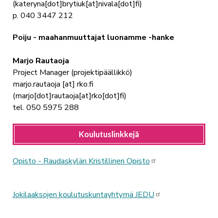
(kateryna[dot]brytiuk[at]nivala[dot]fi)
p. 040 3447 212
Poiju - maahanmuuttajat luonamme -hanke
Marjo Rautaoja
Project Manager (projektipäällikkö)
marjo.rautaoja
[at]
rko.fi
(marjo[dot]rautaoja[at]rko[dot]fi)
tel.
050 5975 288
Koulutuslinkkejä
Opisto - Raudaskylän Kristillinen Opisto
Jokilaaksojen koulutuskuntayhtymä JEDU