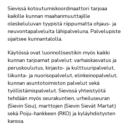
Sievissä kotoutumiskoordinaattori tarjoaa
kaikille kunnan maahanmuuttajille
oleskeluluvan tyypistä riippumatta ohjaus- ja
neuvontapalveluita lähipalveluna. Palvelupiste
sijaitsee kunnantalolla.
Käytössä ovat luonnollisestikin myös kaikki
kunnan tarjoamat palvelut: varhaiskasvatus ja
peruskoulutus, kirjasto- ja kulttuuripalvelut,
liikunta- ja nuorisopalvelut, elinkeinopalvelut,
kunnan asuntotoimiston palvelut sekä
työllistämispalvelut. Sievissä yhteistyötä
tehdään myös seurakuntien, urheiluseuran
(Sievin Sisu), marttojen (Sievin Sievät Martat)
sekä Poiju-hankkeen (RKO) ja kyläyhdistysten
kanssa.