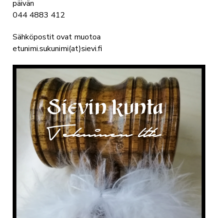
päivän
044 4883 412
Sähköpostit ovat muotoa
etunimi.sukunimi(at)sievi.fi