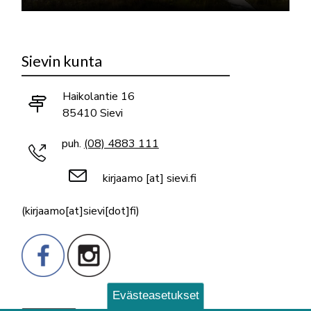
Sievin kunta
Haikolantie 16
85410 Sievi
puh.
(08) 4883 111
kirjaamo
[at]
sievi.fi
(kirjaamo[at]sievi[dot]fi)
Evästeasetukset