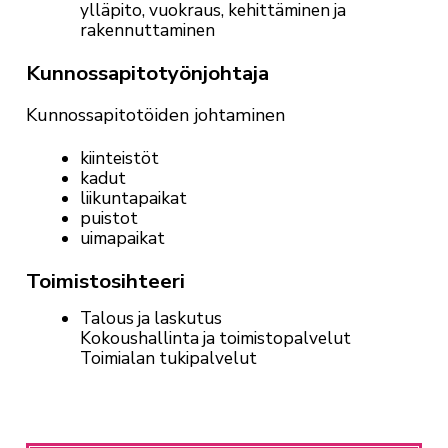
ylläpito, vuokraus, kehittäminen ja
rakennuttaminen
Kunnossapitotyönjohtaja
Kunnossapitotöiden johtaminen
kiinteistöt
kadut
liikuntapaikat
puistot
uimapaikat
Toimistosihteeri
Talous ja laskutus
Kokoushallinta ja toimistopalvelut
Toimialan tukipalvelut