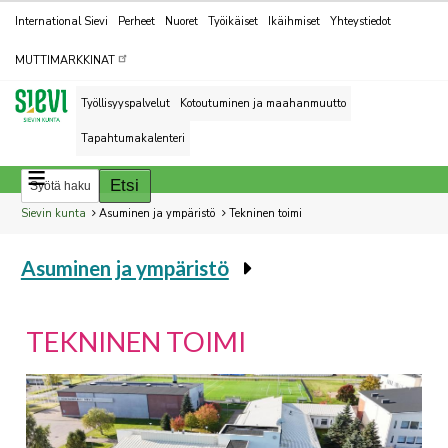
Kohderyhmät
International Sievi
Perheet
Nuoret
Työikäiset
Ikäihmiset
Yhteystiedot
MUTTIMARKKINAT
Työllisyyspalvelut
Kotoutuminen ja maahanmuutto
Tapahtumakalenteri
Breadcrumbs
You
Sievin kunta
Asuminen ja ympäristö
Tekninen toimi
are
Asuminen ja ympäristö
here:
You
are
here:
TEKNINEN TOIMI