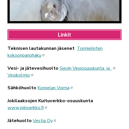
Linkit
Teknisen lautakunnan jäsenet
Toimielinten
kokoonpanohaku
Vesi- ja jätevesihuolto
Sievin Vesiosuuskunta ja
Vesikolmio
Sähköhuolto
Korpelan Voima
Jokilaaksojen Kuituverkko-osuuskunta
www.jokiverkko.fi
Jätehuolto
Vestia Oy