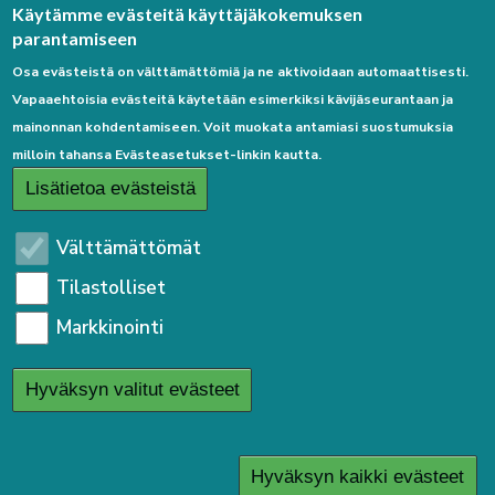
Palaute
Käytämme evästeitä käyttäjäkokemuksen
parantamiseen
Osa evästeistä on välttämättömiä ja ne aktivoidaan automaattisesti.
Vapaaehtoisia evästeitä käytetään esimerkiksi kävijäseurantaan ja
mainonnan kohdentamiseen. Voit muokata antamiasi suostumuksia
milloin tahansa Evästeasetukset-linkin kautta.
Linkkejä
Lisätietoa evästeistä
Etusivulle
Välttämättömät
Kirjaudu sisään
Tilastolliset
Saavutettavuusseloste
Markkinointi
Sivukartta
Tietosuojaseloste
Hyväksyn valitut evästeet
User
Kirjaudu sisään
menu
Hyväksyn kaikki evästeet