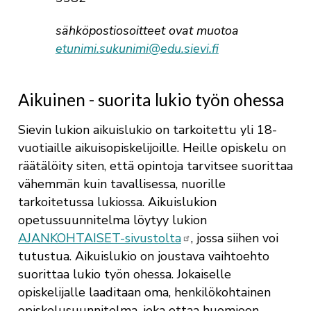
sähköpostiosoitteet ovat muotoa
etunimi.sukunimi@edu.sievi.fi
Aikuinen - suorita lukio työn ohessa
Sievin lukion aikuislukio on tarkoitettu yli 18-
vuotiaille aikuisopiskelijoille. Heille opiskelu on
räätälöity siten, että opintoja tarvitsee suorittaa
vähemmän kuin tavallisessa, nuorille
tarkoitetussa lukiossa. Aikuislukion
opetussuunnitelma löytyy lukion
AJANKOHTAISET-sivustolta
, jossa siihen voi
tutustua. Aikuislukio on joustava vaihtoehto
suorittaa lukio työn ohessa. Jokaiselle
opiskelijalle laaditaan oma, henkilökohtainen
opiskelusuunnitelma, joka ottaa huomioon