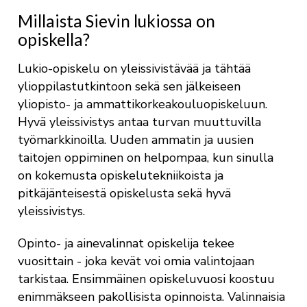
Millaista Sievin lukiossa on
opiskella?
Lukio-opiskelu on yleissivistävää ja tähtää
ylioppilastutkintoon sekä sen jälkeiseen
yliopisto- ja ammattikorkeakouluopiskeluun.
Hyvä yleissivistys antaa turvan muuttuvilla
työmarkkinoilla. Uuden ammatin ja uusien
taitojen oppiminen on helpompaa, kun sinulla
on kokemusta opiskelutekniikoista ja
pitkäjänteisestä opiskelusta sekä hyvä
yleissivistys.
Opinto- ja ainevalinnat opiskelija tekee
vuosittain - joka kevät voi omia valintojaan
tarkistaa. Ensimmäinen opiskeluvuosi koostuu
enimmäkseen pakollisista opinnoista. Valinnaisia