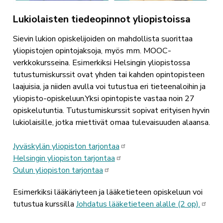
Lukiolaisten tiedeopinnot yliopistoissa
Sievin lukion opiskelijoiden on mahdollista suorittaa
yliopistojen opintojaksoja, myös mm. MOOC-
verkkokursseina. Esimerkiksi Helsingin yliopistossa
tutustumiskurssit ovat yhden tai kahden opintopisteen
laajuisia, ja niiden avulla voi tutustua eri tieteenaloihin ja
yliopisto-opiskeluun.Yksi opintopiste vastaa noin 27
opiskelutuntia. Tutustumiskurssit sopivat erityisen hyvin
lukiolaisille, jotka miettivät omaa tulevaisuuden alaansa.
Jyväskylän yliopiston tarjontaa
Helsingin yliopiston tarjontaa
Oulun yliopiston tarjontaa
Esimerkiksi lääkäriyteen ja lääketieteen opiskeluun voi
tutustua kurssilla
Johdatus lääketieteen alalle (2 op).