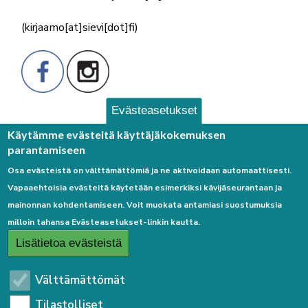
(kirjaamo[at]sievi[dot]fi)
Evästeasetukset
Palaute
Käytämme evästeitä käyttäjäkokemuksen
parantamiseen
Osa evästeistä on välttämättömiä ja ne aktivoidaan automaattisesti.
Vapaaehtoisia evästeitä käytetään esimerkiksi kävijäseurantaan ja
mainonnan kohdentamiseen. Voit muokata antamiasi suostumuksia
milloin tahansa Evästeasetukset-linkin kautta.
Linkkejä
Lisätietoa evästeistä
Etusivulle
Välttämättömät
Kirjaudu sisään
Tilastolliset