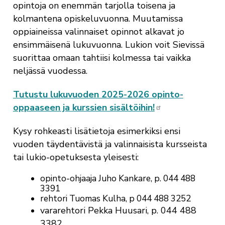
opintoja on enemmän tarjolla toisena ja
kolmantena opiskeluvuonna. Muutamissa
oppiaineissa valinnaiset opinnot alkavat jo
ensimmäisenä lukuvuonna. Lukion voit Sievissä
suorittaa omaan tahtiisi kolmessa tai vaikka
neljässä vuodessa.
Tutustu lukuvuoden 2025-2026 opinto-
oppaaseen ja kurssien sisältöihin!
Kysy rohkeasti lisätietoja esimerkiksi ensi
vuoden täydentävistä ja valinnaisista kursseista
tai lukio-opetuksesta yleisesti:
opinto-ohjaaja Juho Kankare, p. 044 488
3391
rehtori Tuomas Kulha, p 044 488 3252
vararehtori Pekka Huusari, p. 044 488
3382