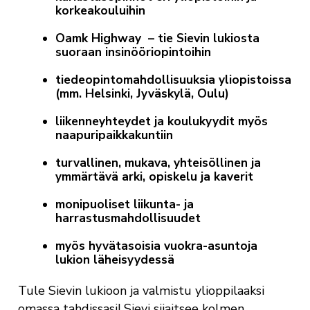
korkeakouluihin
Oamk Highway – tie Sievin lukiosta
suoraan insinööriopintoihin
tiedeopintomahdollisuuksia yliopistoissa
(mm. Helsinki, Jyväskylä, Oulu)
liikenneyhteydet ja koulukyydit myös
naapuripaikkakuntiin
turvallinen, mukava, yhteisöllinen ja
ymmärtävä arki, opiskelu ja kaverit
monipuoliset liikunta- ja
harrastusmahdollisuudet
myös hyvätasoisia vuokra-asuntoja
lukion läheisyydessä
Tule Sievin lukioon ja valmistu ylioppilaaksi
omassa tahdissasi! Sievi sijaitsee kolmen