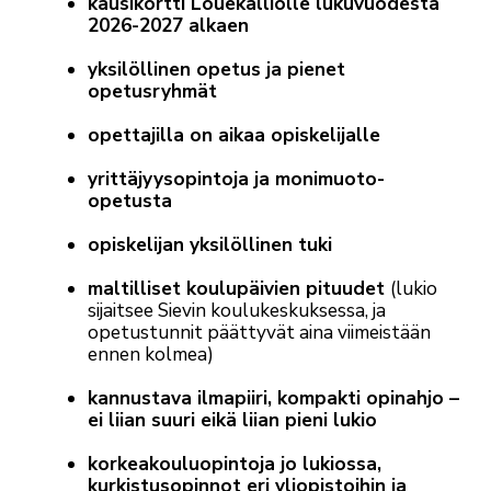
kausikortti Louekalliolle lukuvuodesta
2026-2027 alkaen
yksilöllinen opetus ja pienet
opetusryhmät
opettajilla on aikaa opiskelijalle
yrittäjyysopintoja ja monimuoto-
opetusta
opiskelijan yksilöllinen tuki
maltilliset koulupäivien pituudet
(lukio
sijaitsee Sievin koulukeskuksessa, ja
opetustunnit päättyvät aina viimeistään
ennen kolmea)
kannustava ilmapiiri, kompakti opinahjo –
ei liian suuri eikä liian pieni lukio
korkeakouluopintoja jo lukiossa,
kurkistusopinnot eri yliopistoihin ja