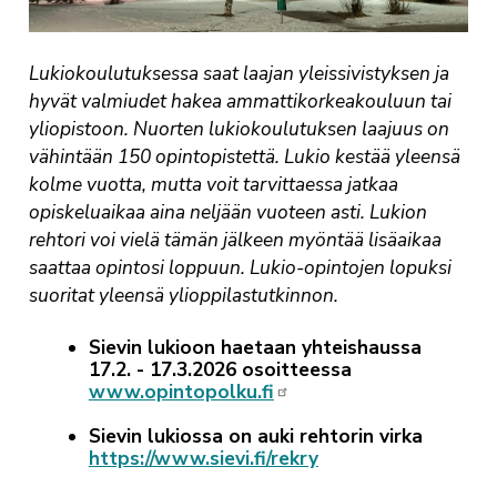
Lukiokoulutuksessa saat laajan yleissivistyksen ja
hyvät valmiudet hakea ammattikorkeakouluun tai
yliopistoon. Nuorten lukiokoulutuksen laajuus on
vähintään 150 opintopistettä. Lukio kestää yleensä
kolme vuotta, mutta voit tarvittaessa jatkaa
opiskeluaikaa aina neljään vuoteen asti. Lukion
rehtori voi vielä tämän jälkeen myöntää lisäaikaa
saattaa opintosi loppuun. Lukio-opintojen lopuksi
suoritat yleensä ylioppilastutkinnon.
Sievin lukioon haetaan yhteishaussa
17.2. - 17.3.2026 osoitteessa
www.opintopolku.fi
Sievin lukiossa on auki rehtorin virka
https://www.sievi.fi/rekry