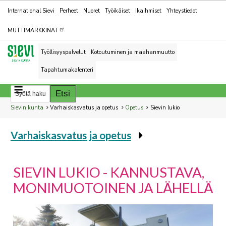
Kohderyhmät
International Sievi
Perheet
Nuoret
Työikäiset
Ikäihmiset
Yhteystiedot
MUTTIMARKKINAT
Työllisyyspalvelut
Kotoutuminen ja maahanmuutto
Tapahtumakalenteri
Breadcrumbs
You
Sievin kunta
Varhaiskasvatus ja opetus
Opetus
Sievin lukio
are
Varhaiskasvatus ja opetus
here:
You
are
here:
SIEVIN LUKIO - KANNUSTAVA,
MONIMUOTOINEN JA LÄHELLÄ