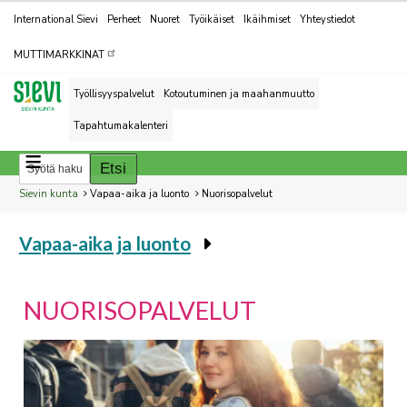
Kohderyhmät
International Sievi
Perheet
Nuoret
Työikäiset
Ikäihmiset
Yhteystiedot
MUTTIMARKKINAT
Työllisyyspalvelut
Kotoutuminen ja maahanmuutto
Tapahtumakalenteri
Breadcrumbs
You
Sievin kunta
Vapaa-aika ja luonto
Nuorisopalvelut
are
Vapaa-aika ja luonto
here:
You
are
here:
NUORISOPALVELUT