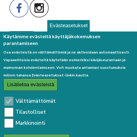
Evästeasetukset
Palaute
Käytämme evästeitä käyttäjäkokemuksen
parantamiseen
Osa evästeistä on välttämättömiä ja ne aktivoidaan automaattisesti.
Vapaaehtoisia evästeitä käytetään esimerkiksi kävijäseurantaan ja
mainonnan kohdentamiseen. Voit muokata antamiasi suostumuksia
milloin tahansa Evästeasetukset-linkin kautta.
Linkkejä
Lisätietoa evästeistä
Etusivulle
Välttämättömät
Kirjaudu sisään
Tilastolliset
Saavutettavuusseloste
Markkinointi
Sivukartta
Tietosuojaseloste