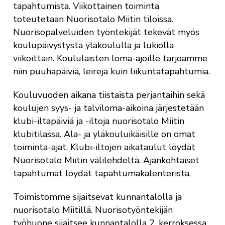
tapahtumista. Viikottainen toiminta
toteutetaan Nuorisotalo Miitin tiloissa.
Nuorisopalveluiden työntekijät tekevät myös
koulupäivystystä yläkoululla ja lukiolla
viikoittain. Koululaisten loma-ajoille tarjoamme
niin puuhapäiviä, leirejä kuin liikuntatapahtumia.
Kouluvuoden aikana tiistaista perjantaihin sekä
koulujen syys- ja talviloma-aikoina järjestetään
klubi-iltapäiviä ja -iltoja nuorisotalo Miitin
klubitilassa. Ala- ja yläkouluikäisille on omat
toiminta-ajat. Klubi-iltojen aikataulut löydät
Nuorisotalo Miitin välilehdeltä. Ajankohtaiset
tapahtumat löydät tapahtumakalenterista.
Toimistomme sijaitsevat kunnantalolla ja
nuorisotalo Miitillä. Nuorisotyöntekijän
työhuone sijaitsee kunnantalolla 2. kerroksessa.