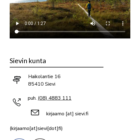
Sievin kunta
Haikolantie 16
85410 Sievi
puh.
(08) 4883 111
kirjaamo
[at]
sievi.fi
(kirjaamo[at]sievi[dot]fi)