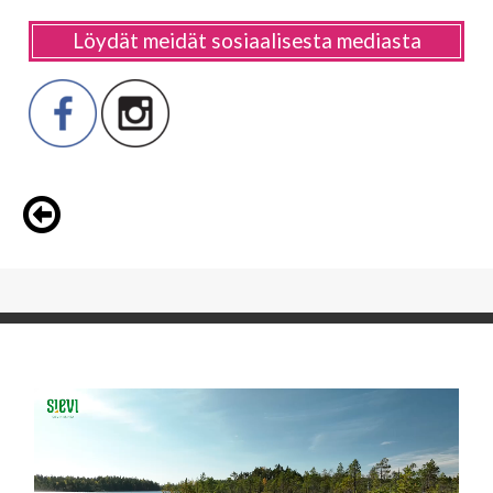
Löydät meidät sosiaalisesta mediasta