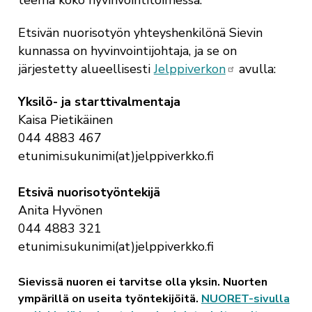
teema koko hyvinvointitoimessa.
Etsivän nuorisotyön yhteyshenkilönä Sievin
kunnassa on hyvinvointijohtaja, ja se on
järjestetty alueellisesti
Jelppiverkon
avulla:
Yksilö- ja starttivalmentaja
Kaisa Pietikäinen
044 4883 467
etunimi.sukunimi(at)jelppiverkko.fi
Etsivä nuorisotyöntekijä
Anita Hyvönen
044 4883 321
etunimi.sukunimi(at)jelppiverkko.fi
Sievissä nuoren ei tarvitse olla yksin. Nuorten
ympärillä on useita työntekijöitä.
NUORET-sivulla