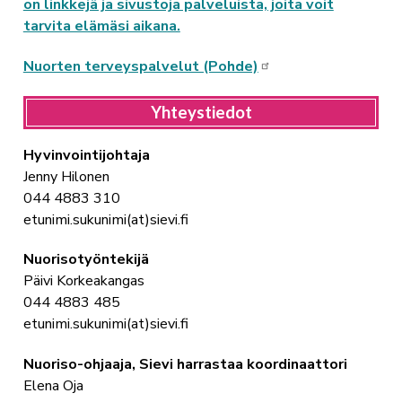
on linkkejä ja sivustoja palveluista, joita voit
tarvita elämäsi aikana.
Nuorten terveyspalvelut (Pohde)
Yhteystiedot
Hyvinvointijohtaja
Jenny Hilonen
044 4883 310
etunimi.sukunimi(at)sievi.fi
Nuorisotyöntekijä
Päivi Korkeakangas
044 4883 485
etunimi.sukunimi(at)sievi.fi
Nuoriso-ohjaaja, Sievi harrastaa koordinaattori
Elena Oja