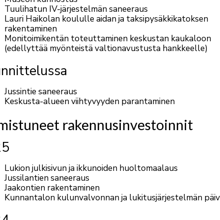
Tuulihatun IV-järjestelmän saneeraus
Lauri Haikolan koululle aidan ja taksipysäkkikatoksen
rakentaminen
Monitoimikentän toteuttaminen keskustan kaukaloon
(edellyttää myönteistä valtionavustusta hankkeelle)
nnittelussa
Jussintie saneeraus
Keskusta-alueen viihtyvyyden parantaminen
mistuneet rakennusinvestoinnit
25
Lukion julkisivun ja ikkunoiden huoltomaalaus
Jussilantien saneeraus
Jaakontien rakentaminen
Kunnantalon kulunvalvonnan ja lukitusjärjestelmän päiv