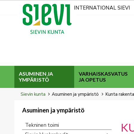
Kohderyhmät
INTERNATIONAL SIEVI
ASUMINEN JA
VARHAISKASVATUS
YMPÄRISTÖ
JA OPETUS
Breadcrumbs
You
Sievin kunta
Asuminen ja ympäristö
Kunta rakent
are
here:
Asuminen ja ympäristö
You
are
K
Tekninen toimi
here: