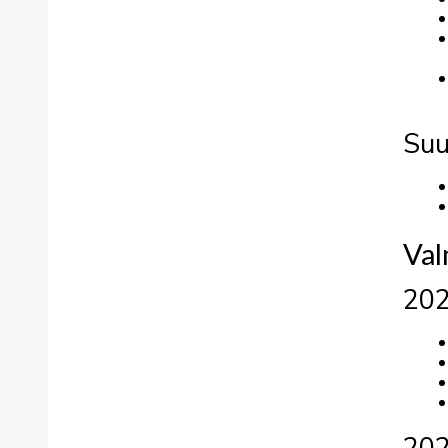
Suu
Val
20