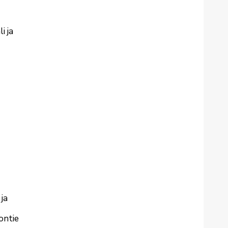
i ja
 ja
ontie