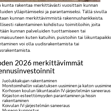
n kunta rakentaa merkittävästi vuosittain kunnan
luiden ylläpitämiseksi ja parantamiseksi. Tällä sivulla
taan kunnan merkittävimmistä rakennushankkeista.
llisesti rakentaminen kohdistuu toimitiloihin, joita
tään kunnan palveluiden tuottamiseen tai
omaisuuteen kuten katuihin, puistoihin tai liikuntapaikko
taminen voi olla uudisrakentamista tai
usrakentamista.
den 2026 merkittävimmät
ennusinvestoinnit
Juolukkakujan rakentaminen
Monitoimihallin valaistuksen uusiminen ja katon uusimin
Korhosen koulun liikuntasalin IV-järjestelmän saneeraus
Kirjaston esteettömyyden parantaminen ja hissin
rakentaminen
Koivulan IV-järjestelmän saneeraus
Museon kunnostus