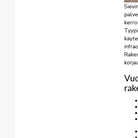
Sievi
palve
kerro
Tyypi
käyte
infra
Raken
korja
Vuo
rak