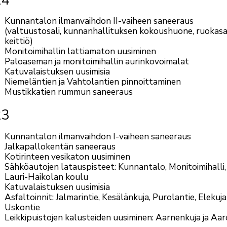
24
Kunnantalon ilmanvaihdon II-vaiheen saneeraus
(valtuustosali, kunnanhallituksen kokoushuone, ruokasal
keittiö)
Monitoimihallin lattiamaton uusiminen
Paloaseman ja monitoimihallin aurinkovoimalat
Katuvalaistuksen uusimisia
Niemeläntien ja Vahtolantien pinnoittaminen
Mustikkatien rummun saneeraus
23
Kunnantalon ilmanvaihdon I-vaiheen saneeraus
Jalkapallokentän saneeraus
Kotirinteen vesikaton uusiminen
Sähköautojen latauspisteet: Kunnantalo, Monitoimihalli,
Lauri-Haikolan koulu
Katuvalaistuksen uusimisia
Asfaltoinnit: Jalmarintie, Kesälänkuja, Purolantie, Elekuja
Uskontie
Leikkipuistojen kalusteiden uusiminen: Aarnenkuja ja Aar