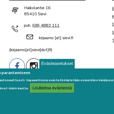
Haikolantie 16
E
85410 Sievi
K
puh.
(08) 4883 111
S
kirjaamo
[at]
sievi.fi
T
(kirjaamo[at]sievi[dot]fi)
Evästeasetukset
n parantamiseen
 automaattisesti. Vapaaehtoisia evästeitä käytetään esimerkiksi kävijäse
Lisätietoa evästeistä
kset-linkin kautta.
Palaute