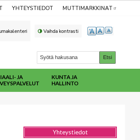
T
YHTEYSTIEDOT
MUTTIMARKKINAT
umakalenteri
Vaihda kontrasti
IAALI- JA
KUNTA JA
VEYSPALVELUT
HALLINTO
Yhteystiedot