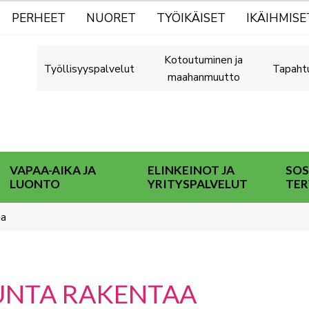
PERHEET
NUORET
TYÖIKÄISET
IKÄIHMISE
Kotoutuminen ja
Työllisyyspalvelut
Tapaht
maahanmuutto
VAPAA-AIKA JA
ELINKEINOT JA
SOS
LUONTO
YRITYSPALVELUT
TER
aa
UNTA RAKENTAA