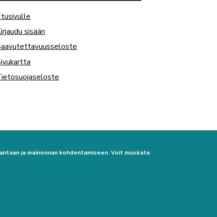
tusivulle
irjaudu sisään
Saavutettavuusseloste
ivukartta
ietosuojaseloste
urantaan ja mainonnan kohdentamiseen. Voit muokata