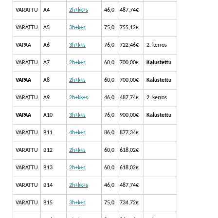
VARATTU
A4
2h+kk+s
46,0
487,74€
VARATTU
A5
3h+k+s
75,0
755,12€
VAPAA
A6
3h+k+s
76,0
722,46€
2. kerros
VARATTU
A7
2h+k+s
60,0
700,00€
Kalustettu
VAPAA
A8
2h+k+s
60,0
700,00€
Kalustettu
VARATTU
A9
2h+kk+s
46,0
487,74€
2. kerros
VAPAA
A10
3h+k+s
76,0
900,00€
Kalustettu
VARATTU
B11
4h+k+s
86,0
877,34€
VARATTU
B12
2h+k+s
60,0
618,02€
VARATTU
B13
2h+k+s
60,0
618,02€
VARATTU
B14
2h+kk+s
46,0
487,74€
VARATTU
B15
3h+k+s
75,0
734,72€