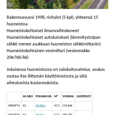
Rakennusvuosi 1998, rivitalot (5 kpl), yhteensä 15
huoneistoa
Huoneistokohtaiset ilmanvaihtokoneet
Huoneistokohtaiset autokatokset (lämmitystolpan
sähkö menee asukkaan huoneiston sähkömittariin)
Huoneistokohtainen vesimittari (vesiennakko
20€/hlö/kk)
Jokaisessa huoneistossa on valokuituvalmius, asukas
vastaa itse liittymän käyttöönotosta ja siitä
aiheutuvista kustannuksista.
AS.NRO
POHJAKUVA
M²
VUOKRA
LISÄTIEDOT
VARATTU
A1
2h+kk+s
47,5
510,64€
VARATTU
A2
2h+k+s
57,5
590,70€