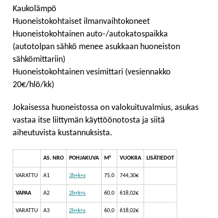
Kaukolämpö
Huoneistokohtaiset ilmanvaihtokoneet
Huoneistokohtainen auto-/autokatospaikka
(autotolpan sähkö menee asukkaan huoneiston
sähkömittariin)
Huoneistokohtainen vesimittari (vesiennakko
20€/hlö/kk)
Jokaisessa huoneistossa on valokuituvalmius, asukas
vastaa itse liittymän käyttöönotosta ja siitä
aiheutuvista kustannuksista.
AS. NRO
POHJAKUVA
M²
VUOKRA
LISÄTIEDOT
VARATTU
A1
3h+k+s
75,0
744,30€
VAPAA
A2
2h+k+s
60,0
618,02€
VARATTU
A3
2h+k+s
60,0
618,02€