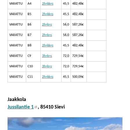
VARATTU
A4
2h+kk+s
45,5
482,48€
VARATTU
B5
2h+kk+s
45,5
482,48€
VARATTU
B6
2h+k+s
56,0
587,26€
VARATTU
B7
2h+k+s
56,0
587,26€
VARATTU
B8
2h+kk+s
45,5
482,48€
VARATTU
C9
3h+k+s
72,0
729,54€
VARATTU
C10
3h+k+s
72,0
729,54€
VARATTU
C11
2h+kk+s
45,5
500,09€
Jaakkola
Jussilantie 1
, 85410 Sievi