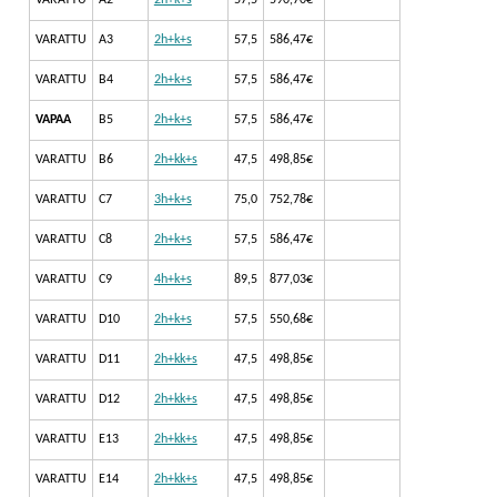
VARATTU
A3
2h+k+s
57,5
586,47€
VARATTU
B4
2h+k+s
57,5
586,47€
VAPAA
B5
2h+k+s
57,5
586,47€
VARATTU
B6
2h+kk+s
47,5
498,85€
VARATTU
C7
3h+k+s
75,0
752,78€
VARATTU
C8
2h+k+s
57,5
586,47€
VARATTU
C9
4h+k+s
89,5
877,03€
VARATTU
D10
2h+k+s
57,5
550,68€
VARATTU
D11
2h+kk+s
47,5
498,85€
VARATTU
D12
2h+kk+s
47,5
498,85€
VARATTU
E13
2h+kk+s
47,5
498,85€
VARATTU
E14
2h+kk+s
47,5
498,85€