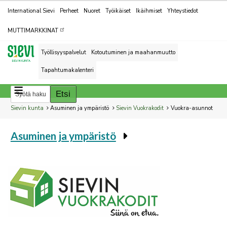
Kohderyhmät
International Sievi
Perheet
Nuoret
Työikäiset
Ikäihmiset
Yhteystiedot
MUTTIMARKKINAT
Työllisyyspalvelut
Kotoutuminen ja maahanmuutto
Tapahtumakalenteri
Breadcrumbs
You
Sievin kunta
Asuminen ja ympäristö
Sievin Vuokrakodit
Vuokra-asunnot
are
Asuminen ja ympäristö
here:
You
are
here: