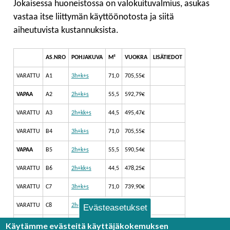
Jokaisessa huoneistossa on valokuituvalmius, asukas
vastaa itse liittymän käyttöönotosta ja siitä
aiheutuvista kustannuksista.
AS.NRO
POHJAKUVA
M²
VUOKRA
LISÄTIEDOT
VARATTU
A1
3h+k+s
71,0
705,55€
VAPAA
A2
2h+k+s
55,5
592,79€
VARATTU
A3
2h+kk+s
44,5
495,47€
VARATTU
B4
3h+k+s
71,0
705,55€
VAPAA
B5
2h+k+s
55,5
590,54€
VARATTU
B6
2h+kk+s
44,5
478,25€
VARATTU
C7
3h+k+s
71,0
739,90€
VARATTU
C8
2h+k+s
55,5
590,54€
Evästeasetukset
Käytämme evästeitä käyttäjäkokemuksen
VARATTU
C9
2h+kk+s
44,5
495,47€