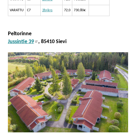
VARATTU
C7
3h+k+s
72,0
730,80€
Peltorinne
Jussintie 39
, 85410 Sievi