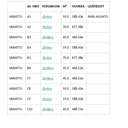
AS. NRO
POHJAKUVA
M²
VUOKRA
LISÄTIEDOT
VARATTU
A1
2h+k+s
59,0
588,43€
INVA-ASUNTO
VARATTU
A2
3h+k+s
70,0
677,38€
VARATTU
B3
2h+kk+s
45,0
466,56€
VARATTU
B4
2h+k+s
59,0
588,43€
VARATTU
B5
3h+k+s
70,0
677,38€
VARATTU
B6
2h+kk+s
45,0
466,52€
VARATTU
C7
2h+kk+s
45,0
466,52€
VARATTU
C8
2h+k+s
59,0
588,43€
VARATTU
C9
2h+k+s
59,0
588,43€
VARATTU
C10
2h+kk+s
45,0
488,71€