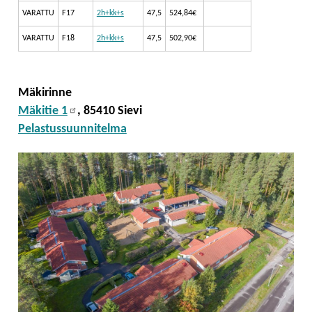
VARATTU
F17
2h+kk+s
47,5
524,84€
VARATTU
F18
2h+kk+s
47,5
502,90€
Mäkirinne
Mäkitie 1
, 85410 Sievi
Pelastussuunnitelma