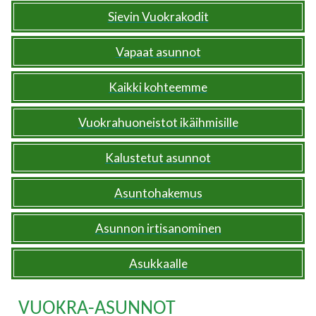
Sievin Vuokrakodit
Vapaat asunnot
Kaikki kohteemme
Vuokrahuoneistot ikäihmisille
Kalustetut asunnot
Asuntohakemus
Asunnon irtisanominen
Asukkaalle
VUOKRA-ASUNNOT