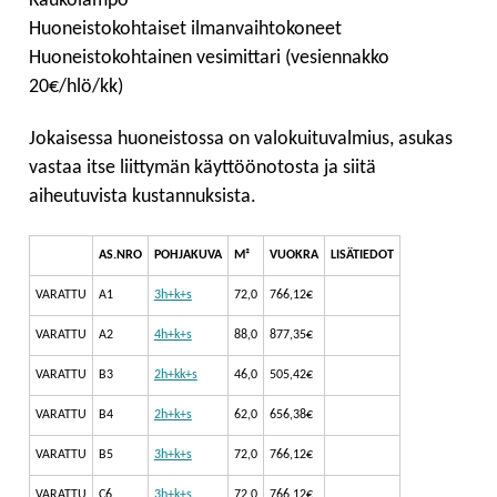
Kaukolämpö
Huoneistokohtaiset ilmanvaihtokoneet
Huoneistokohtainen vesimittari (vesiennakko
20€/hlö/kk)
Jokaisessa huoneistossa on valokuituvalmius, asukas
vastaa itse liittymän käyttöönotosta ja siitä
aiheutuvista kustannuksista.
AS.NRO
POHJAKUVA
M²
VUOKRA
LISÄTIEDOT
VARATTU
A1
3h+k+s
72,0
766,12€
VARATTU
A2
4h+k+s
88,0
877,35€
VARATTU
B3
2h+kk+s
46,0
505,42€
VARATTU
B4
2h+k+s
62,0
656,38€
VARATTU
B5
3h+k+s
72,0
766,12€
VARATTU
C6
3h+k+s
72,0
766,12€