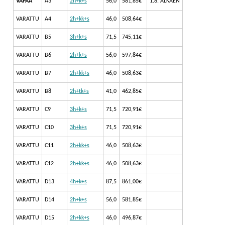
VAPAA
A3
2h+k+s
56,0
581,85€
1.8. ALKAEN
VARATTU
A4
2h+kk+s
46,0
508,64€
VARATTU
B5
3h+k+s
71,5
745,11€
VARATTU
B6
2h+k+s
56,0
597,84€
VARATTU
B7
2h+kk+s
46,0
508,63€
VARATTU
B8
2h+tk+s
41,0
462,85€
VARATTU
C9
3h+k+s
71,5
720,91€
VARATTU
C10
3h+k+s
71,5
720,91€
VARATTU
C11
2h+kk+s
46,0
508,63€
VARATTU
C12
2h+kk+s
46,0
508,63€
VARATTU
D13
4h+k+s
87,5
861,00€
VARATTU
D14
2h+k+s
56,0
581,85€
VARATTU
D15
2h+kk+s
46,0
496,87€