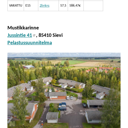
VARATTU
E15
2h+k+s
57,5
586,47€
Mustikkarinne
Jussintie 41
, 85410 Sievi
Pelastussuunnitelma