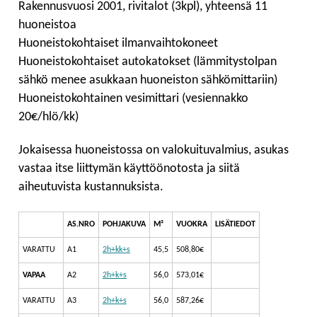
Rakennusvuosi 2001, rivitalot (3kpl), yhteensä 11
huoneistoa
Huoneistokohtaiset ilmanvaihtokoneet
Huoneistokohtaiset autokatokset (lämmitystolpan
sähkö menee asukkaan huoneiston sähkömittariin)
Huoneistokohtainen vesimittari (vesiennakko
20€/hlö/kk)
Jokaisessa huoneistossa on valokuituvalmius, asukas
vastaa itse liittymän käyttöönotosta ja siitä
aiheutuvista kustannuksista.
AS.NRO
POHJAKUVA
M²
VUOKRA
LISÄTIEDOT
VARATTU
A1
2h+kk+s
45,5
508,80€
VAPAA
A2
2h+k+s
56,0
573,01€
VARATTU
A3
2h+k+s
56,0
587,26€