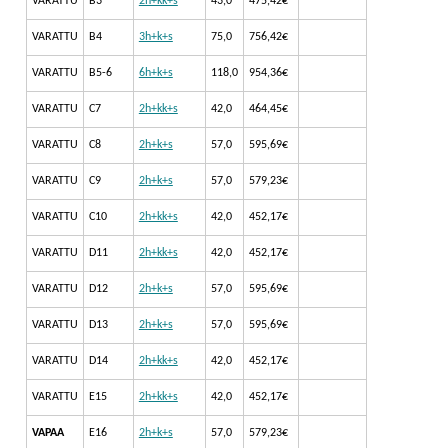
VARATTU
B3
2h+kk+s
43,0
475,42€
VARATTU
B4
3h+k+s
75,0
756,42€
VARATTU
B5-6
6h+k+s
118,0
954,36€
VARATTU
C7
2h+kk+s
42,0
464,45€
VARATTU
C8
2h+k+s
57,0
595,69€
VARATTU
C9
2h+k+s
57,0
579,23€
VARATTU
C10
2h+kk+s
42,0
452,17€
VARATTU
D11
2h+kk+s
42,0
452,17€
VARATTU
D12
2h+k+s
57,0
595,69€
VARATTU
D13
2h+k+s
57,0
595,69€
VARATTU
D14
2h+kk+s
42,0
452,17€
VARATTU
E15
2h+kk+s
42,0
452,17€
VAPAA
E16
2h+k+s
57,0
579,23€