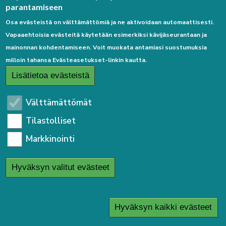
parantamiseen
VARATTU
D10
4h+k+s
86,0
795,89€
Osa evästeistä on välttämättömiä ja ne aktivoidaan automaattisesti.
VARATTU
D11
2h+k+s
55,5
590,25€
Vapaaehtoisia evästeitä käytetään esimerkiksi kävijäseurantaan ja
mainonnan kohdentamiseen. Voit muokata antamiasi suostumuksia
VARATTU
D12
2h+kk+s
44,5
495,47€
milloin tahansa Evästeasetukset-linkin kautta.
VARATTU
E13
2h+kk+s
44,5
495,47€
Lisätietoa evästeistä
VARATTU
E14
2h+k+s
54,5
580,09€
Välttämättömät
VARATTU
E15
2h+k+s
54,5
580,09€
Tilastolliset
VARATTU
E16
2h+kk+s
44,5
495,47€
Markkinointi
Väinölä
Hyväksyn valitut evästeet
Jussilantie 3
, 85410 Sievi
Hyväksyn kaikki evästeet