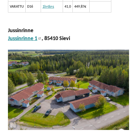
VARATTU
D16
1h+tk+s
41,0
449,87€
Jussinrinne
Jussinrinne 1
, 85410 Sievi