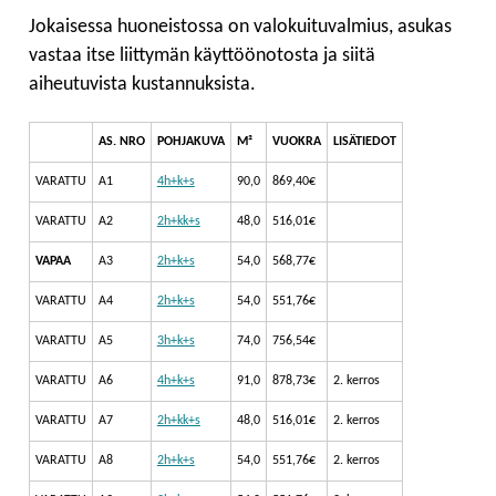
Jokaisessa huoneistossa on valokuituvalmius, asukas
vastaa itse liittymän käyttöönotosta ja siitä
aiheutuvista kustannuksista.
AS. NRO
POHJAKUVA
M²
VUOKRA
LISÄTIEDOT
VARATTU
A1
4h+k+s
90,0
869,40€
VARATTU
A2
2h+kk+s
48,0
516,01€
VAPAA
A3
2h+k+s
54,0
568,77€
VARATTU
A4
2h+k+s
54,0
551,76€
VARATTU
A5
3h+k+s
74,0
756,54€
VARATTU
A6
4h+k+s
91,0
878,73€
2. kerros
VARATTU
A7
2h+kk+s
48,0
516,01€
2. kerros
VARATTU
A8
2h+k+s
54,0
551,76€
2. kerros