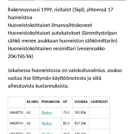
Rakennusvuosi 1999, rivitalot (5kpl), yhteensä 17
huoneistoa
Huoneistokohtaiset ilmanvaihtokoneet
Huoneistokohtaiset autokatokset (lämmitystolpan
sähkö menee asukkaan huoneiston sähkömittariin)
Huoneistokohtainen vesimittari (vesiennakko
20€/hlö/kk)
Jokaisessa huoneistossa on valokuituvalmius, asukas
vastaa itse liittymän käyttöönotosta ja siitä
aiheutuvista kustannuksista.
AS.NRO
POHJAKUVA
M²
VUOKRA
LISÄTIEDOT
VARATTU
A1
3h+k+s
75,5
761,83€
VARATTU
A2
4h+k+s
85,5
817,20€