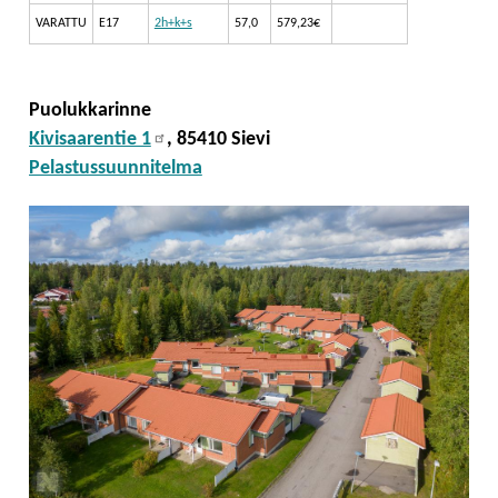
VARATTU
E17
2h+k+s
57,0
579,23€
Puolukkarinne
Kivisaarentie 1
, 85410 Sievi
Pelastussuunnitelma