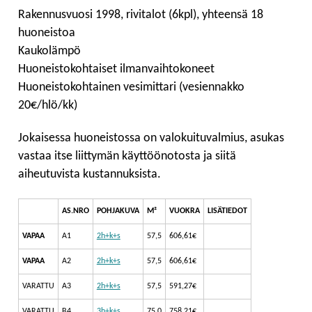
Rakennusvuosi 1998, rivitalot (6kpl), yhteensä 18
huoneistoa
Kaukolämpö
Huoneistokohtaiset ilmanvaihtokoneet
Huoneistokohtainen vesimittari (vesiennakko
20€/hlö/kk)
Jokaisessa huoneistossa on valokuituvalmius, asukas
vastaa itse liittymän käyttöönotosta ja siitä
aiheutuvista kustannuksista.
AS.NRO
POHJAKUVA
M²
VUOKRA
LISÄTIEDOT
VAPAA
A1
2h+k+s
57,5
606,61€
VAPAA
A2
2h+k+s
57,5
606,61€
VARATTU
A3
2h+k+s
57,5
591,27€
VARATTU
B4
3h+k+s
75,0
758,21€