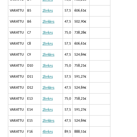
VARATTU
B5
2h+k+s
57,5
606,61€
VARATTU
B6
2h+kk+s
47,5
502,90€
VARATTU
C7
3h+k+s
75,0
738,28€
VARATTU
C8
2h+k+s
57,5
606,61€
VARATTU
C9
2h+kk+s
47,5
524,84€
VARATTU
D10
3h+k+s
75,0
758,21€
VARATTU
D11
2h+k+s
57,5
591,27€
VARATTU
D12
2h+kk+s
47,5
524,84€
VARATTU
E13
3h+k+s
75,0
758,21€
VARATTU
E14
2h+k+s
57,5
591,27€
VARATTU
E15
2h+kk+s
47,5
524,84€
VARATTU
F16
4h+k+s
89,5
888,51€