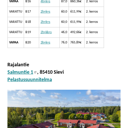
VAPAA
B16
4h+k+s
87,0
860,36€
2. kerros
VARATTU
B17
2h+k+s
60,0
611,99€
2. kerros
VARATTU
B18
2h+k+s
60,0
611,99€
2. kerros
VARATTU
B19
2h+kk+s
46,0
492,66€
2. kerros
VAPAA
B20
3h+k+s
76,0
765,89€
2. kerros
Rajalantie
Salmuntie 1
, 85410 Sievi
Pelastussuunnitelma