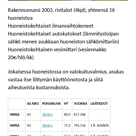
Rakennusvuosi 2003, rivitalot (4kpl), yhteensä 16
huoneistoa
Huoneistokohtaiset ilmanvaihtokoneet
Huoneistokohtaiset autokatokset (lämmitystolpan
sähkö menee asukkaan huoneiston sähkömittariin)
Huoneistokohtainen vesimittari (vesiennakko
20€/hlö/kk)
Jokaisessa huoneistossa on valokuituvalmius, asukas
vastaa itse liittymän käyttöönotosta ja siitä
aiheutuvista kustannuksista.
AS.NRO
POHJAKUVA
M²
VUOKRA
LISÄTIEDOT
VAPAA
A1
2h+k+s
60,0
617,24€
VAPAA
A2
3h+k+s
71,5
745,11€
1.8. ALKAEN