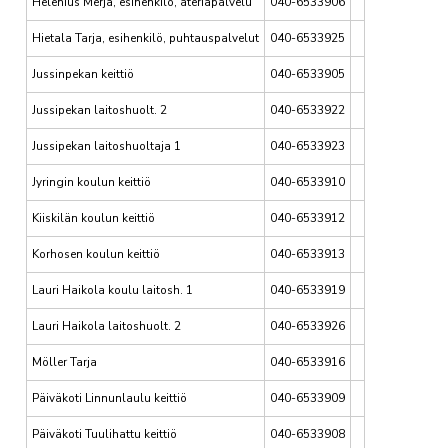
Helenius Merja, esihenkilö, ateriapalvelu
040-6533906
Hietala Tarja, esihenkilö, puhtauspalvelut
040-6533925
Jussinpekan keittiö
040-6533905
Jussipekan laitoshuolt. 2
040-6533922
Jussipekan laitoshuoltaja 1
040-6533923
Jyringin koulun keittiö
040-6533910
Kiiskilän koulun keittiö
040-6533912
Korhosen koulun keittiö
040-6533913
Lauri Haikola koulu laitosh. 1
040-6533919
Lauri Haikola laitoshuolt. 2
040-6533926
Möller Tarja
040-6533916
Päiväkoti Linnunlaulu keittiö
040-6533909
Päiväkoti Tuulihattu keittiö
040-6533908