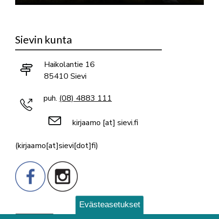
Sievin kunta
Haikolantie 16
85410 Sievi
puh.
(08) 4883 111
kirjaamo
[at]
sievi.fi
(kirjaamo[at]sievi[dot]fi)
Evästeasetukset