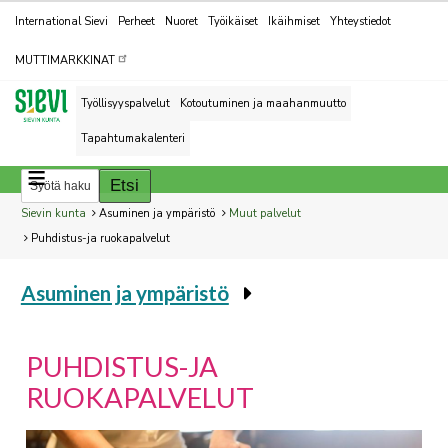
Kohderyhmät
International Sievi
Perheet
Nuoret
Työikäiset
Ikäihmiset
Yhteystiedot
MUTTIMARKKINAT
Työllisyyspalvelut
Kotoutuminen ja maahanmuutto
Tapahtumakalenteri
Breadcrumbs
You
Sievin kunta
Asuminen ja ympäristö
Muut palvelut
are
Puhdistus-ja ruokapalvelut
here:
Asuminen ja ympäristö
You
are
here:
PUHDISTUS-JA
RUOKAPALVELUT