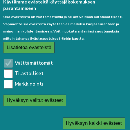
Palaute
Käytämme evästeitä käyttäjäkokemuksen
parantamiseen
Osa evästeistä on välttämättömiä ja ne aktivoidaan automaattisesti.
Vapaaehtoisia evästeitä käytetään esimerkiksi kävijäseurantaan ja
mainonnan kohdentamiseen. Voit muokata antamiasi suostumuksia
milloin tahansa Evästeasetukset-linkin kautta.
Linkkejä
Lisätietoa evästeistä
Etusivulle
Välttämättömät
Kirjaudu sisään
Tilastolliset
Saavutettavuusseloste
Markkinointi
Sivukartta
Tietosuojaseloste
Hyväksyn valitut evästeet
User
Kirjaudu sisään
menu
Hyväksyn kaikki evästeet