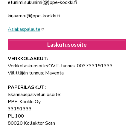
etunimi.sukunimi(@)ppe-kookki.fi
kirjaamo(@)ppe-kookki.fi
Asiakaspalaute
Laskutusosoite
VERKKOLASKUT:
Verkkolaskuosoite/OVT-tunnus: 003733191333
Välittäjän tunnus: Maventa
PAPERILASKUT:
Skannauspalvelun osoite:
PPE-Köökki Oy
33191333
PL 100
80020 Kollektor Scan