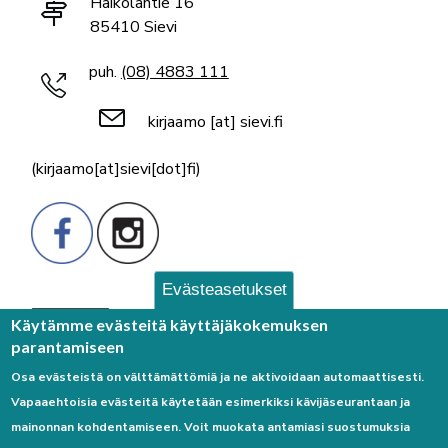
Haikolantie 16
85410 Sievi
puh.
(08) 4883 111
kirjaamo
[at]
sievi.fi
(kirjaamo[at]sievi[dot]fi)
Evästeasetukset
Palaute
Käytämme evästeitä käyttäjäkokemuksen
parantamiseen
Osa evästeistä on välttämättömiä ja ne aktivoidaan automaattisesti.
Vapaaehtoisia evästeitä käytetään esimerkiksi kävijäseurantaan ja
mainonnan kohdentamiseen. Voit muokata antamiasi suostumuksia