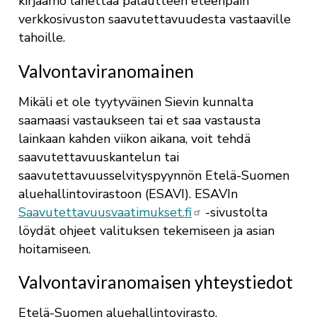
kirjaamo lähettää palautteen eteenpäin
verkkosivuston saavutettavuudesta vastaaville
tahoille.
Valvontaviranomainen
Mikäli et ole tyytyväinen Sievin kunnalta
saamaasi vastaukseen tai et saa vastausta
lainkaan kahden viikon aikana, voit tehdä
saavutettavuuskantelun tai
saavutettavuusselvityspyynnön Etelä-Suomen
aluehallintovirastoon (ESAVI). ESAVIn
Saavutettavuusvaatimukset.fi
-sivustolta
löydät ohjeet valituksen tekemiseen ja asian
hoitamiseen.
Valvontaviranomaisen yhteystiedot
Etelä-Suomen aluehallintovirasto,