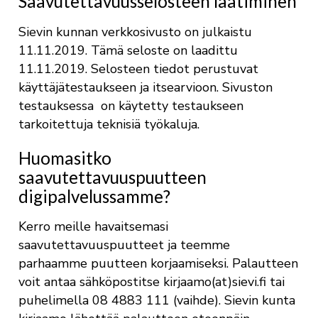
Saavutettavuusselosteen laatiminen
Sievin kunnan verkkosivusto on julkaistu
11.11.2019. Tämä seloste on laadittu
11.11.2019. Selosteen tiedot perustuvat
käyttäjätestaukseen ja itsearvioon. Sivuston
testauksessa on käytetty testaukseen
tarkoitettuja teknisiä työkaluja.
Huomasitko
saavutettavuuspuutteen
digipalvelussamme?
Kerro meille havaitsemasi
saavutettavuuspuutteet ja teemme
parhaamme puutteen korjaamiseksi. Palautteen
voit antaa sähköpostitse kirjaamo(at)sievi.fi tai
puhelimella 08 4883 111 (vaihde). Sievin kunta