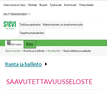
Kohderyhmät
International Sievi
Perheet
Nuoret
Työikäiset
Ikäihmiset
Yhteystiedot
MUTTIMARKKINAT
Työllisyyspalvelut
Kotoutuminen ja maahanmuutto
Tapahtumakalenteri
Breadcrumbs
You
Sievin kunta
Kunta ja hallinto
Kuntainfo
Saavutettavuusseloste
are
Kunta ja hallinto
here:
You
are
here:
SAAVUTETTAVUUSSELOSTE