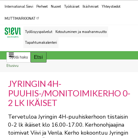
Kohderyhmät
International Sievi
Perheet
Nuoret
Työikäiset
Ikäihmiset
Yhteystiedot
MUTTIMARKKINAT
Työllisyyspalvelut
Kotoutuminen ja maahanmuutto
Tapahtumakalenteri
Breadcrumbs
You
Etusivu
are
JYRINGIN 4H-
here:
PUUHIS-/MONITOIMIKERHO 0-
2 LK IKÄISET
Tervetuloa Jyringin 4H-puuhiskerhoon tiistaisin
0-2 lk ikäiset klo 16.00-17.00. Kerhonohjaajina
toimivat Viivi ja Venla. Kerho kokoontuu Jyringin