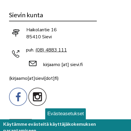
Sievin kunta
Haikolantie 16
85410 Sievi
puh.
(08) 4883 111
kirjaamo
[at]
sievi.fi
(kirjaamo[at]sievi[dot]fi)
Evästeasetukset
Palaute
Käytämme evästeitä käyttäjäkokemuksen
parantamiseen