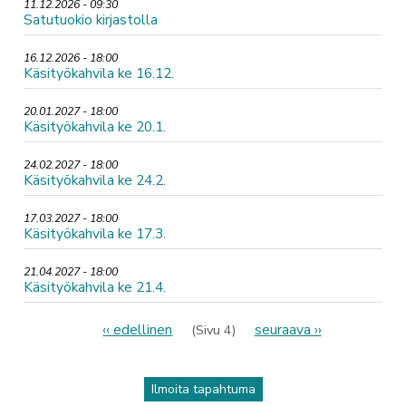
11.12.2026 - 09:30
Satutuokio kirjastolla
16.12.2026 - 18:00
Käsityökahvila ke 16.12.
20.01.2027 - 18:00
Käsityökahvila ke 20.1.
24.02.2027 - 18:00
Käsityökahvila ke 24.2.
17.03.2027 - 18:00
Käsityökahvila ke 17.3.
21.04.2027 - 18:00
Käsityökahvila ke 21.4.
Sivutus
Edellinen
‹‹ edellinen
Seuraava
seuraava ››
(Sivu 4)
sivu
sivu
Ilmoita tapahtuma