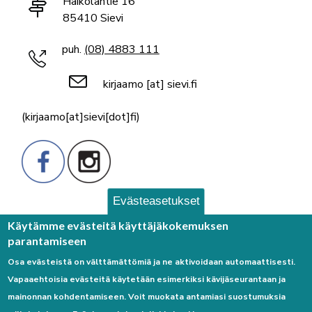
Haikolantie 16
85410 Sievi
puh.
(08) 4883 111
kirjaamo
[at]
sievi.fi
(kirjaamo[at]sievi[dot]fi)
Evästeasetukset
Palaute
Käytämme evästeitä käyttäjäkokemuksen
parantamiseen
Osa evästeistä on välttämättömiä ja ne aktivoidaan automaattisesti.
Vapaaehtoisia evästeitä käytetään esimerkiksi kävijäseurantaan ja
mainonnan kohdentamiseen. Voit muokata antamiasi suostumuksia