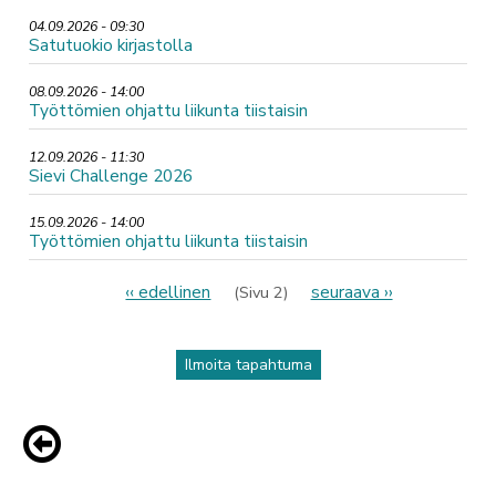
04.09.2026 - 09:30
Satutuokio kirjastolla
08.09.2026 - 14:00
Työttömien ohjattu liikunta tiistaisin
12.09.2026 - 11:30
Sievi Challenge 2026
15.09.2026 - 14:00
Työttömien ohjattu liikunta tiistaisin
Sivutus
Edellinen
‹‹ edellinen
Seuraava
seuraava ››
(Sivu 2)
sivu
sivu
Ilmoita tapahtuma