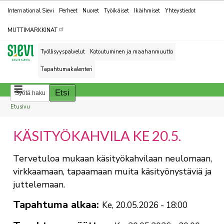
Kohderyhmät
International Sievi
Perheet
Nuoret
Työikäiset
Ikäihmiset
Yhteystiedot
MUTTIMARKKINAT
Työllisyyspalvelut
Kotoutuminen ja maahanmuutto
Tapahtumakalenteri
Breadcrumbs
You
Etusivu
are
KÄSITYÖKAHVILA KE 20.5.
here:
Tervetuloa mukaan käsityökahvilaan neulomaan,
virkkaamaan, tapaamaan muita käsityönystäviä ja
juttelemaan.
Tapahtuma alkaa
Ke, 20.05.2026 - 18:00