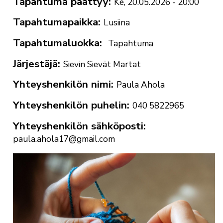
Tapahtuma päättyy
Ke, 20.05.2026 - 20:00
Tapahtumapaikka
Lusiina
Tapahtumaluokka
Tapahtuma
Järjestäjä
Sievin Sievät Martat
Yhteyshenkilön nimi
Paula Ahola
Yhteyshenkilön puhelin
040 5822965
Yhteyshenkilön sähköposti
paula.ahola17@gmail.com