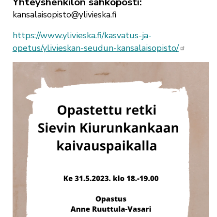
Yhteyshenkilön sähköposti
kansalaisopisto@ylivieska.fi
https://www.ylivieska.fi/kasvatus-ja-
opetus/ylivieskan-seudun-kansalaisopisto/