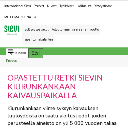
Kohderyhmät
International Sievi
Perheet
Nuoret
Työikäiset
Ikäihmiset
Yhteystiedot
MUTTIMARKKINAT
Työllisyyspalvelut
Kotoutuminen ja maahanmuutto
Tapahtumakalenteri
Breadcrumbs
You
Etusivu
are
OPASTETTU RETKI SIEVIN
here:
KIURUNKANKAAN
KAIVAUSPAIKALLA
Kiurunkankaan viime syksyn kaivauksen
luulöydöistä on saatu ajoitustiedot, joiden
perusteella aineisto on yli 5 000 vuoden takaa