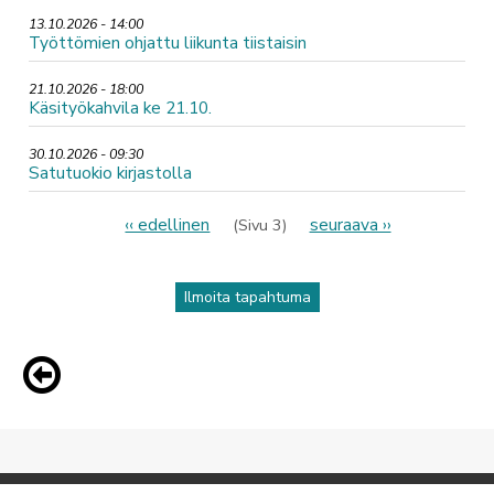
13.10.2026 - 14:00
Työttömien ohjattu liikunta tiistaisin
21.10.2026 - 18:00
Käsityökahvila ke 21.10.
30.10.2026 - 09:30
Satutuokio kirjastolla
Sivutus
Edellinen
‹‹ edellinen
Seuraava
seuraava ››
(Sivu 3)
sivu
sivu
Ilmoita tapahtuma