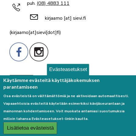
puh.
(08) 4883 111
kirjaamo
[at]
sievi.fi
(kirjaamo[at]sievi[dot]fi)
Evästeasetukset
Palaute
Käytämme evästeitä käyttäjäkokemuksen
parantamiseen
Osa evästeistä on välttämättömiä ja ne aktivoidaan automaattisesti.
Vapaaehtoisia evästeitä käytetään esimerkiksi kävijäseurantaan ja
mainonnan kohdentamiseen. Voit muokata antamiasi suostumuksia
milloin tahansa Evästeasetukset-linkin kautta.
Linkkejä
Lisätietoa evästeistä