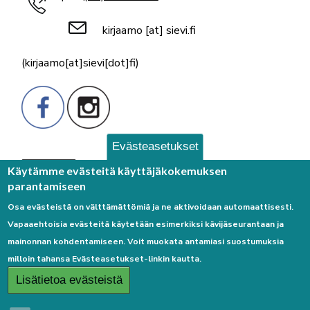
aukioloajat jouluna
kirjaamo
[at]
sievi.fi
Koko päivä
Nuorisotalo Miitin aukioloajat jouluna
(kirjaamo[at]sievi[dot]fi)
Koko päivä
Sievin kirjasto palvelee myös jouluna ja
vuodenvaihteessa
Koko päivä
Sosiaali- ja terveyspalvelut jouluna ja
uutena vuotena
Evästeasetukset
3. tammikuuta 2026
lauantai
Palaute
Käytämme evästeitä käyttäjäkokemuksen
parantamiseen
Koko päivä
Koristeltu joulusukka -näyttely
Osa evästeistä on välttämättömiä ja ne aktivoidaan automaattisesti.
kirjastossa
Vapaaehtoisia evästeitä käytetään esimerkiksi kävijäseurantaan ja
mainonnan kohdentamiseen. Voit muokata antamiasi suostumuksia
Koko päivä
Kunnantalo on suljettu yleisöltä
milloin tahansa Evästeasetukset-linkin kautta.
22.12.2025 - 9.1.2026
Linkkejä
Lisätietoa evästeistä
Koko päivä
Vestian jouluaikataulu ja jäteastioiden
Etusivulle
tyhjennykset