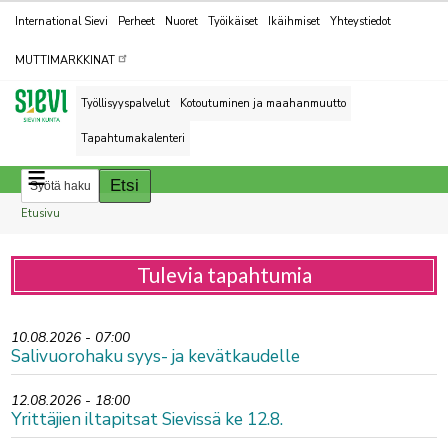
Kohderyhmät
International Sievi
Perheet
Nuoret
Työikäiset
Ikäihmiset
Yhteystiedot
MUTTIMARKKINAT
Työllisyyspalvelut
Kotoutuminen ja maahanmuutto
Tapahtumakalenteri
Breadcrumbs
You
Etusivu
are
here:
Tulevia tapahtumia
10.08.2026 - 07:00
Salivuorohaku syys- ja kevätkaudelle
12.08.2026 - 18:00
Yrittäjien iltapitsat Sievissä ke 12.8.