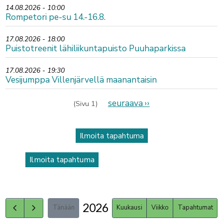
14.08.2026 - 10:00
Rompetori pe-su 14.-16.8.
17.08.2026 - 18:00
Puistotreenit lähiliikuntapuisto Puuhaparkissa
17.08.2026 - 19:30
Vesijumppa Villenjärvellä maanantaisin
Sivutus
Seuraava
seuraava ››
(Sivu 1)
sivu
Ilmoita tapahtuma
Ilmoita tapahtuma
2026
Tänään
Kuukausi
Viikko
Tapahtumat