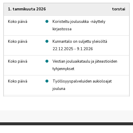
1. tammikuuta 2026
torstai
Koko päivä
Koristeltu joulusukka -näyttely
kirjastossa
Koko päivä
Kunnantalo on suljettu yleisöltä
22.12.2025 - 9.1.2026
Koko päivä
Vestian jouluaikataulu ja jäteastioiden
tyhjennykset
Koko päivä
Työllisyyspalveluiden aukioloajat
jouluna
Koko päivä
Monitoimihallin asiakaspalvelun
aukioloajat jouluna
Koko päivä
Nuorisotalo Miitin aukioloajat jouluna