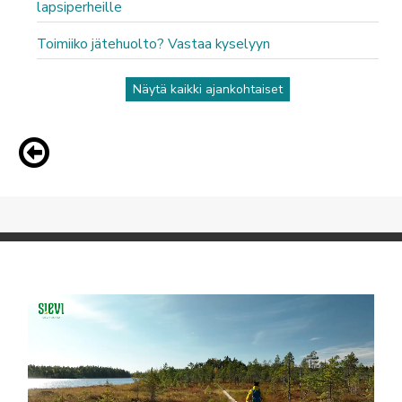
lapsiperheille
Toimiiko jätehuolto? Vastaa kyselyyn
Näytä kaikki ajankohtaiset