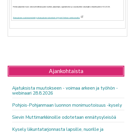
Pohde järjestää myös sidosryhmätilaisuuden kuntien, järjestöjen, oppilaitosten ja seurakuntien edustajille etäyhteydellä 4.5.2026.
Tilaisuuksien osallistumislinkit ja tilaisuuksien tallenteet löytyvät Pohteen verkkosivuilta.
Ajankohtaista
Ajatuksista muutokseen - voimaa arkeen ja työhön -
webinaari 28.8.2026
Pohjois-Pohjanmaan luonnon monimuotoisuus -kysely
Sievin Muttimarkkinoille odotetaan ennätysyleisöä
Kysely liikuntatarjonnasta lapsille, nuorille ja