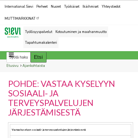
Kohderyhmät
International Sievi
Perheet
Nuoret
Työikäiset
Ikäihmiset
Yhteystiedot
MUTTIMARKKINAT
Työllisyyspalvelut
Kotoutuminen ja maahanmuutto
Tapahtumakalenteri
Breadcrumbs
You
Etusivu
Ajankohtaista
are
POHDE: VASTAA KYSELYYN
here:
SOSIAALI- JA
TERVEYSPALVELUJEN
JÄRJESTÄMISESTÄ
Vastaa kyselyyn sosiaali- ja terveyspalvelujen järjestämisestä