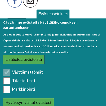
Evästeasetukset
Palaute
Käytämme evästeitä käyttäjäkokemuksen
parantamiseen
Osa evästeistä on välttämättömiä ja ne aktivoidaan automaattisesti.
Vapaaehtoisia evästeitä käytetään esimerkiksi kävijäseurantaan ja
mainonnan kohdentamiseen. Voit muokata antamiasi suostumuksia
milloin tahansa Evästeasetukset-linkin kautta.
Linkkejä
Lisätietoa evästeistä
Etusivulle
Välttämättömät
Kirjaudu sisään
Tilastolliset
Saavutettavuusseloste
Markkinointi
Sivukartta
Tietosuojaseloste
Hyväksyn valitut evästeet