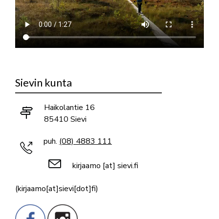
Sievin kunta
Haikolantie 16
85410 Sievi
puh.
(08) 4883 111
kirjaamo
[at]
sievi.fi
(kirjaamo[at]sievi[dot]fi)