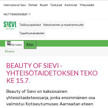
Kohderyhmät
International Sievi
Perheet
Nuoret
Työikäiset
Ikäihmiset
Yhteystiedot
MUTTIMARKKINAT
Työllisyyspalvelut
Kotoutuminen ja maahanmuutto
Tapahtumakalenteri
Breadcrumbs
You
Etusivu
are
BEAUTY OF SIEVI -
here:
YHTEISÖTAIDETOKSEN TEKO
KE 15.7.
Beauty of Sievi on kaksiosainen
yhteisötaideteossarja, jonka ensimmäinen osa
valmistui Kotiseutumuseo Aarreaitan eteen