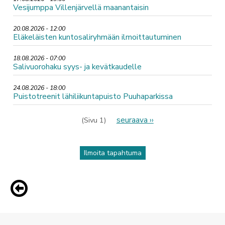
Vesijumppa Villenjärvellä maanantaisin
20.08.2026 - 12:00
Eläkeläisten kuntosaliryhmään ilmoittautuminen
18.08.2026 - 07:00
Salivuorohaku syys- ja kevätkaudelle
24.08.2026 - 18:00
Puistotreenit lähiliikuntapuisto Puuhaparkissa
Sivutus
Seuraava
seuraava ››
(Sivu 1)
sivu
Ilmoita tapahtuma