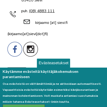
85410 Sievi
puh.
(08) 4883 111
kirjaamo
[at]
sievi.fi
(kirjaamo[at]sievi[dot]fi)
Evästeasetukset
Palaute
Käytämme evästeitä käyttäjäkokemuksen
parantamiseen
Osa evästeistä on välttämättömiä ja ne aktivoidaan automaattisesti.
Vapaaehtoisia evästeitä käytetään esimerkiksi kävijäseurantaan ja
mainonnan kohdentamiseen. Voit muokata antamiasi suostumuksia
milloin tahansa Evästeasetukset-linkin kautta.
Linkkejä