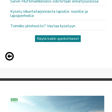
Sievin Muttimarkkinoille odotetaan ennätysyleisöä
Kysely liikuntatarjonnasta lapsille, nuorille ja
lapsiperheille
Toimiiko jätehuolto? Vastaa kyselyyn
Näytä kaikki ajankohtaiset