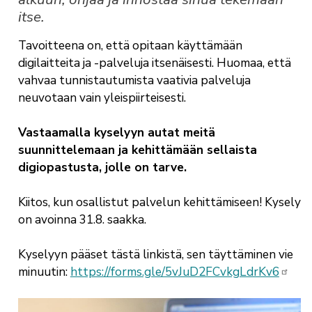
itse.
Tavoitteena on, että opitaan käyttämään
digilaitteita ja -palveluja itsenäisesti. Huomaa, että
vahvaa tunnistautumista vaativia palveluja
neuvotaan vain yleispiirteisesti.
Vastaamalla kyselyyn autat meitä
suunnittelemaan ja kehittämään sellaista
digiopastusta, jolle on tarve.
Kiitos, kun osallistut palvelun kehittämiseen! Kysely
on avoinna 31.8. saakka.
Kyselyyn pääset tästä linkistä, sen täyttäminen vie
minuutin:
https://forms.gle/5vJuD2FCvkgLdrKv6