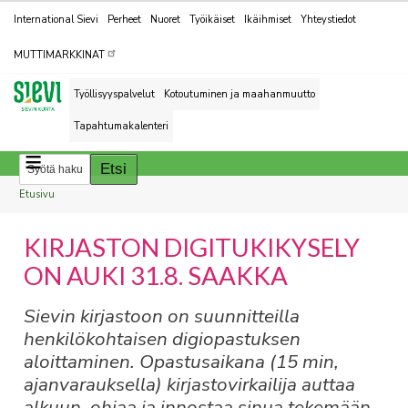
Kohderyhmät
International Sievi
Perheet
Nuoret
Työikäiset
Ikäihmiset
Yhteystiedot
MUTTIMARKKINAT
Työllisyyspalvelut
Kotoutuminen ja maahanmuutto
Tapahtumakalenteri
Breadcrumbs
You
Etusivu
are
KIRJASTON DIGITUKIKYSELY
here:
ON AUKI 31.8. SAAKKA
Sievin kirjastoon on suunnitteilla
henkilökohtaisen digiopastuksen
aloittaminen. Opastusaikana (15 min,
ajanvarauksella) kirjastovirkailija auttaa
alkuun, ohjaa ja innostaa sinua tekemään