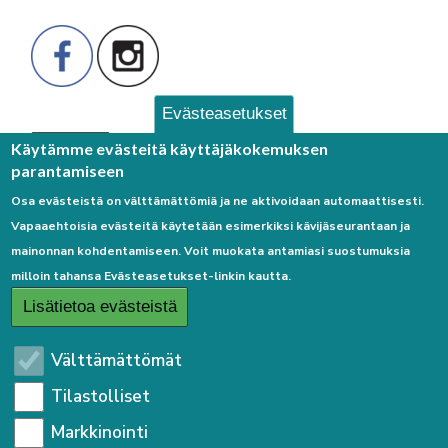
Evästeasetukset
Palaute
Käytämme evästeitä käyttäjäkokemuksen
parantamiseen
Osa evästeistä on välttämättömiä ja ne aktivoidaan automaattisesti.
Vapaaehtoisia evästeitä käytetään esimerkiksi kävijäseurantaan ja
mainonnan kohdentamiseen. Voit muokata antamiasi suostumuksia
milloin tahansa Evästeasetukset-linkin kautta.
Linkkejä
Lisätietoa evästeistä
Etusivulle
Välttämättömät
Kirjaudu sisään
Tilastolliset
Saavutettavuusseloste
Markkinointi
Sivukartta