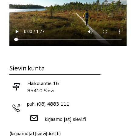
Sievin kunta
Haikolantie 16
85410 Sievi
puh.
(08) 4883 111
kirjaamo
[at]
sievi.fi
(kirjaamo[at]sievi[dot]fi)