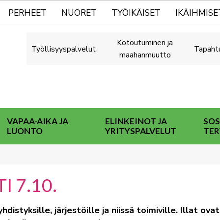
PERHEET
NUORET
TYÖIKÄISET
IKÄIHMISE
Kotoutuminen ja
Työllisyyspalvelut
Tapaht
maahanmuutto
VAPAA-AIKA JA
ELINKEINOT JA
SOS
LUONTO
YRITYSPALVELUT
TER
I 7.10.
hdistyksille, järjestöille ja niissä toimiville. Illat ovat