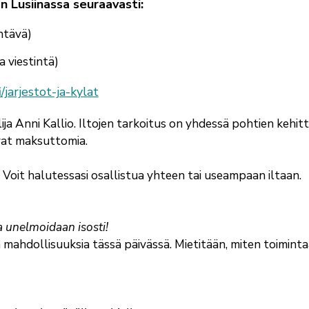
 Lusiinassa seuraavasti:
ehtävä)
a viestintä)
fi/jarjestot-ja-kylat
ija Anni Kallio. Iltojen tarkoitus on yhdessä pohtien kehit
ovat maksuttomia.
. Voit halutessasi osallistua yhteen tai useampaan iltaan.
a unelmoidaan isosti!
 mahdollisuuksia tässä päivässä. Mietitään, miten toimint