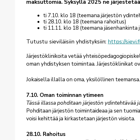
maksuttomia. Syksyllä 2025 ne järjestetään
ti 7.10. klo 18 (teemana järjestön ydint
ti 28.10. klo 18 (teemana rahoitus)
ti 11.11. klo 18 (teemana jäsenhankinta j
Tutustu sieviläisiin yhdistyksiin:
https://sievi.
Järjestöklinikoita vetää yhteisöpedagogiopiskel
oman yhdistyksen toimintaa. Järjestöklinikat 
Jokaisella illalla on oma, yksilöllinen teemansa
7.10. Oman toiminnan ytimeen
Tässä illassa pohditaan järjestön ydintehtävää j
Pohditaan järjestön toimintaideaa ja sen tuomia
voisi kehittää ja kirkastetaan järjestön visiota.
28.10. Rahoitus