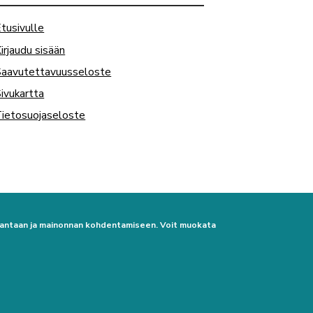
tusivulle
irjaudu sisään
Saavutettavuusseloste
ivukartta
ietosuojaseloste
urantaan ja mainonnan kohdentamiseen. Voit muokata