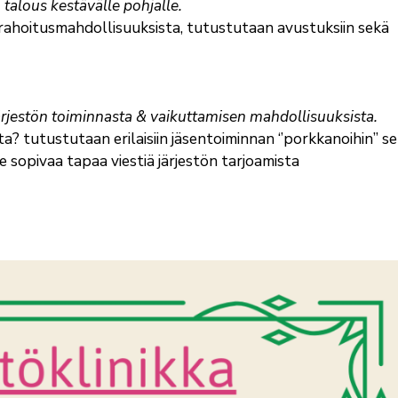
talous kestävälle pohjalle.
 rahoitusmahdollisuuksista, tutustutaan avustuksiin sekä
i järjestön toiminnasta & vaikuttamisen mahdollisuuksista.
ta? tutustutaan erilaisiin jäsentoiminnan ‘’porkkanoihin’’ s
 sopivaa tapaa viestiä järjestön tarjoamista