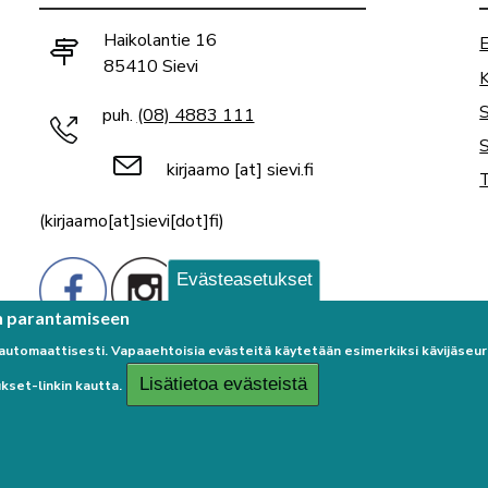
Haikolantie 16
E
85410 Sievi
K
puh.
(08) 4883 111
S
kirjaamo
[at]
sievi.fi
T
(kirjaamo[at]sievi[dot]fi)
Evästeasetukset
n parantamiseen
 automaattisesti. Vapaaehtoisia evästeitä käytetään esimerkiksi kävijäse
Lisätietoa evästeistä
kset-linkin kautta.
Palaute