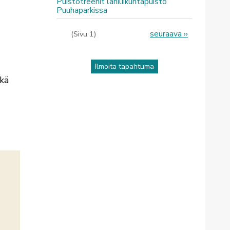
Puistotreenit lähiliikuntapuisto
Puuhaparkissa
Sivutus
Seuraava
seuraava ››
(Sivu 1)
sivu
Ilmoita tapahtuma
ekä