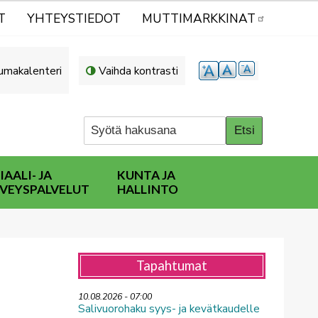
T
YHTEYSTIEDOT
MUTTIMARKKINAT
umakalenteri
Vaihda kontrasti
IAALI- JA
KUNTA JA
VEYSPALVELUT
HALLINTO
Tapahtumat
10.08.2026 - 07:00
Salivuorohaku syys- ja kevätkaudelle