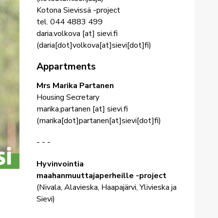
Kotona Sievissä -project
tel. 044 4883 499
daria.volkova
[at]
sievi.fi
(
daria[dot]volkova[at]sievi[dot]fi
)
Appartments
Mrs Marika Partanen
Housing Secretary
marika.partanen
[at]
sievi.fi
(
marika[dot]partanen[at]sievi[dot]fi
)
- - -
Hyvinvointia
maahanmuuttajaperheille -project
(Nivala, Alavieska, Haapajärvi, Ylivieska ja
Sievi)