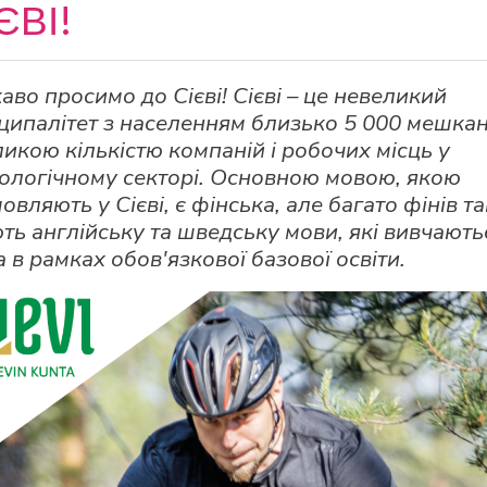
ЄВІ!
аво просимо до Сієві! Сієві – це невеликий
ципалітет з населенням близько 5 000 мешкан
ликою кількістю компаній і робочих місць у
ологічному секторі. Основною мовою, якою
овляють у Сієві, є фінська, але багато фінів т
ть англійську та шведську мови, які вивчають
а в рамках обов'язкової базової освіти.