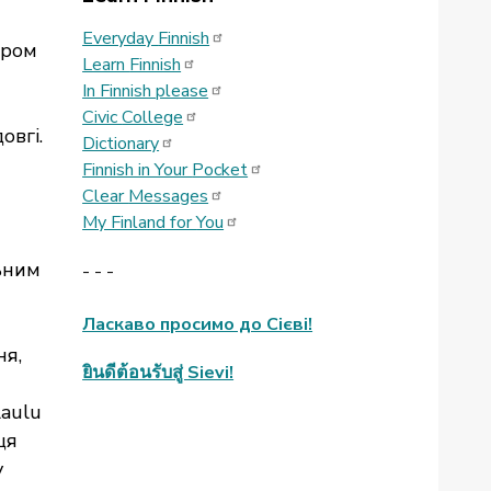
Everyday
Finnish
ором
Learn
Finnish
In Finnish
please
Civic
College
овгі.
Dictionary
Finnish in Your
Pocket
Clear
Messages
My Finland for
You
ьним
- - -
Ласкаво просимо до Сієві!
ня,
ยินดีต้อนรับสู่ Sievi!
laulu
ця
у