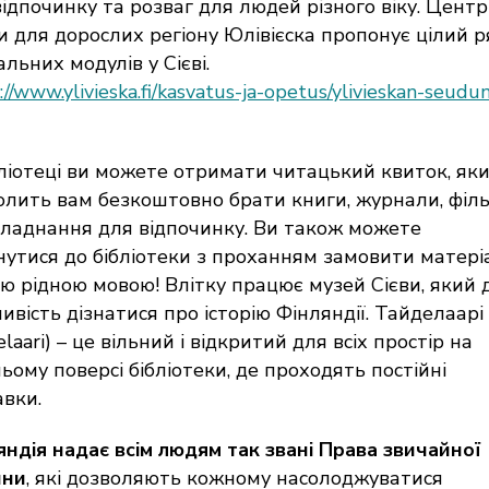
відпочинку та розваг для людей різного віку. Центр
ти для дорослих регіону Юлівієска пропонує цілий р
льних модулів у Сієві.
://www.ylivieska.fi/kasvatus-ja-opetus/ylivieskan-seudun
бліотеці ви можете отримати читацький квиток, як
олить вам безкоштовно брати книги, журнали, філ
бладнання для відпочинку. Ви також можете
нутися до бібліотеки з проханням замовити матері
ю рідною мовою! Влітку працює музей Сієви, який 
ивість дізнатися про історію Фінляндії. Тайделаарі
elaari) – це вільний і відкритий для всіх простір на
ьому поверсі бібліотеки, де проходять постійні
авки.
яндія надає всім людям так звані Права звичайної
ини
, які дозволяють кожному насолоджуватися