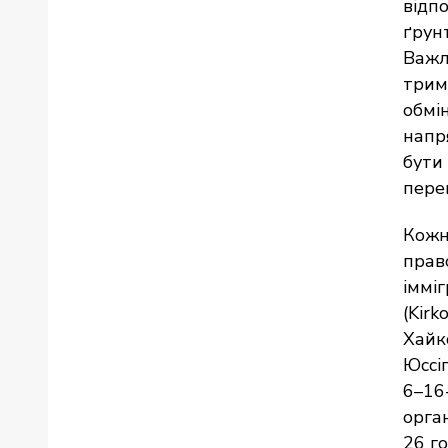
відп
ґрунт
Важл
трим
обмі
напр
бути
перек
Кожн
право
іммі
(Kir
Хайко
Юссіп
6–16-
орган
26 го