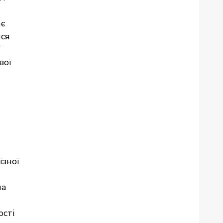
ає
ися
ї
вої
ізної
на
ості