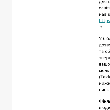
для 
осві
навча
https
У бі
дозв
та о
звер
вашо
можл
(Taid
нижн
вист
Фінл
люд