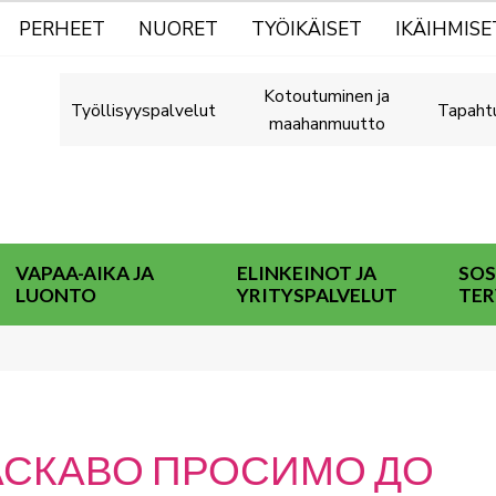
PERHEET
NUORET
TYÖIKÄISET
IKÄIHMISE
Kotoutuminen ja
Työllisyyspalvelut
Tapaht
maahanmuutto
VAPAA-AIKA JA
ELINKEINOT JA
SOS
LUONTO
YRITYSPALVELUT
TER
АСКАВО ПРОСИМО ДО