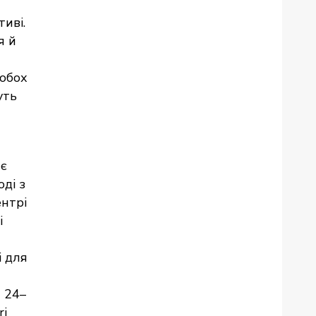
тиві.
я й
 обох
уть
ає
оді з
нтрі
і
і для
и 24–
ri