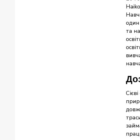
Haiko
Навч
один
та н
осві
освіт
вивч
навч
Доз
Сієв
приро
довж
трас
займ
прац