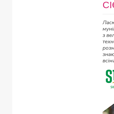
СІ
Ласк
муні
з ве
техн
розм
знаю
всім