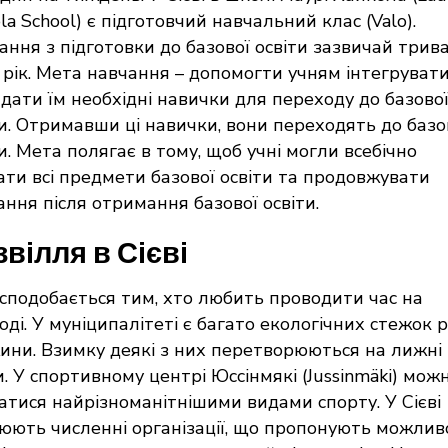
la School) є підготовчий навчальний клас (Valo).
ання з підготовки до базової освіти зазвичай трив
 рік. Мета навчання – допомогти учням інтегруват
адати їм необхідні навички для переходу до базово
ти. Отримавши ці навички, вони переходять до базо
и. Мета полягає в тому, щоб учні могли всебічно
ати всі предмети базової освіти та продовжувати
ання після отримання базової освіти.
вілля в Сієві
і сподобається тим, хто любить проводити час на
ді. У муніципалітеті є багато екологічних стежок р
ини. Взимку деякі з них перетворюються на лижні
и. У спортивному центрі Юссінмякі (Jussinmäki) мож
атися найрізноманітнішими видами спорту. У Сієві
юють численні організації, що пропонують можлив