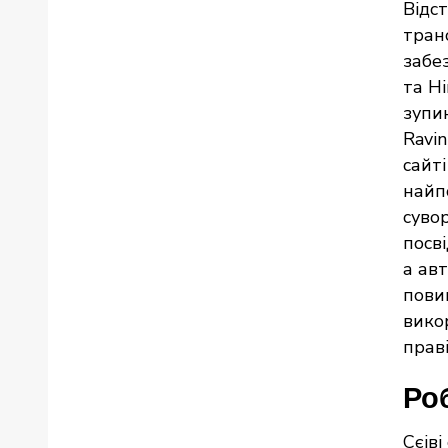
Відс
транс
забе
та Н
зупи
Ravi
сайті
найпо
суво
посв
а ав
пови
вико
праві
Роб
Сєів