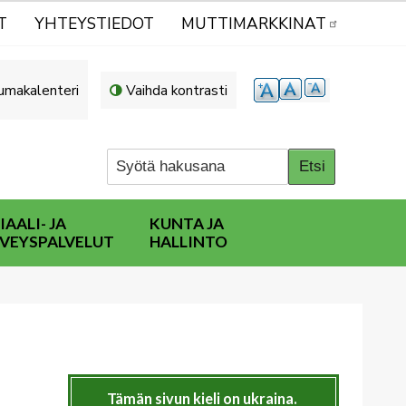
T
YHTEYSTIEDOT
MUTTIMARKKINAT
umakalenteri
Vaihda kontrasti
IAALI- JA
KUNTA JA
VEYSPALVELUT
HALLINTO
Tämän sivun kieli on ukraina.