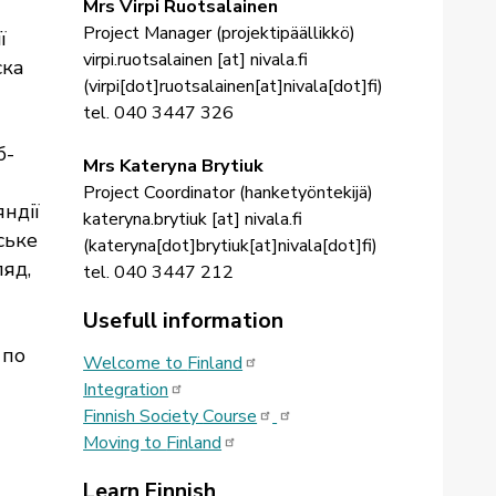
Mrs Virpi Ruotsalainen
Project Manager (projektipäällikkö)
ї
virpi.ruotsalainen
[at]
nivala.fi
ска
(
virpi[dot]ruotsalainen[at]nivala[dot]fi
)
tel. 040 3447 326
б-
Mrs Kateryna Brytiuk
Project Coordinator (hanketyöntekijä)
яндії
kateryna.brytiuk
[at]
nivala.fi
ське
(
kateryna[dot]brytiuk[at]nivala[dot]fi
)
яд,
tel. 040 3447 212
Usefull information
 по
Welcome to
Finland
Integration
Finnish Society
Course
Moving to
Finland
Learn Finnish