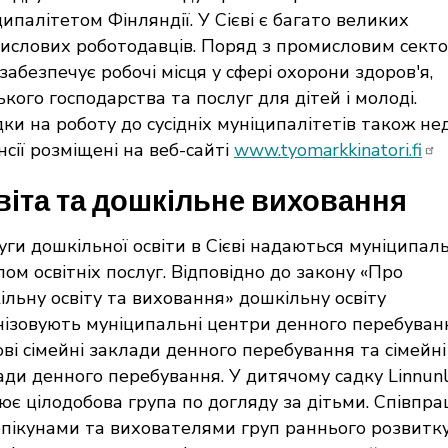
ипалітетом Фінляндії. У Сієві є багато великих
ислових роботодавців. Поряд з промисловим сект
 забезпечує робочі місця у сфері охорони здоров'я,
ького господарства та послуг для дітей і молоді.
ки на роботу до сусідніх муніципалітетів також нед
сії розміщені на веб-сайті
www.tyomarkkinatori.fi
віта та дошкільне виховання
уги дошкільної освіти в Сієві надаються муніципал
лом освітніх послуг. Відповідно до закону «Про
ільну освіту та виховання» дошкільну освіту
нізовують муніципальні центри денного перебуван
ові сімейні заклади денного перебування та сімейні
ади денного перебування. У дитячому садку Linnun
ює цілодобова група по догляду за дітьми. Співпра
опікунами та вихователями груп раннього розвитк