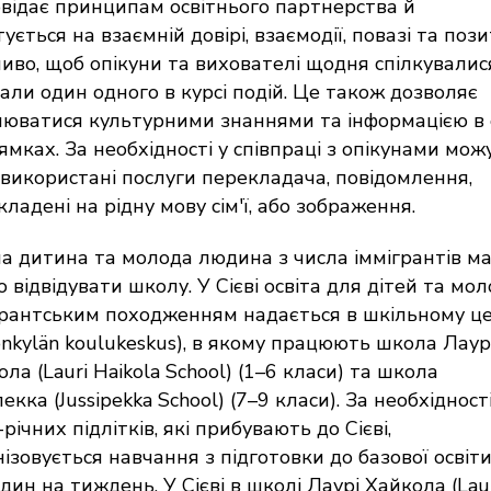
овідає принципам освітнього партнерства й
ується на взаємній довірі, взаємодії, повазі та пози
иво, щоб опікуни та вихователі щодня спілкувалис
али один одного в курсі подій. Це також дозволяє
нюватися культурними знаннями та інформацією в
ямках. За необхідності у співпраці з опікунами мож
 використані послуги перекладача, повідомлення,
ладені на рідну мову сім'ї, або зображення.
а дитина та молода людина з числа іммігрантів м
 відвідувати школу. У Сієві освіта для дітей та мол
грантським походженням надається в шкільному це
konkylän koulukeskus), в якому працюють школа Лаур
ла (Lauri Haikola School) (1–6 класи) та школа
екка (Jussipekka School) (7–9 класи). За необхідност
річних підлітків, які прибувають до Сієві,
ізовується навчання з підготовки до базової освіт
дин на тиждень. У Сієві в школі Лаурі Хайкола (Lau