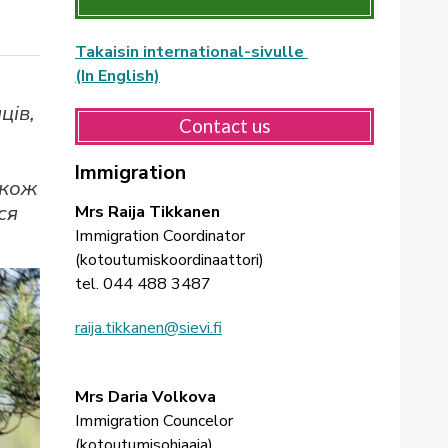
Takaisin international-sivulle
(In English)
ців,
Contact us
Immigration
акож
ся
Mrs Raija Tikkanen
Immigration Coordinator
(kotoutumiskoordinaattori)
tel. 044 488 3487
raija.tikkanen@sievi.fi
Mrs Daria Volkova
Immigration Councelor
(kotoutumisohjaaja)