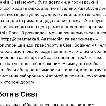
тані в Сієві можуть бути довгими, а громадський
порт ходить рідко, але пунктуально. Автобусні ліні
зпечують доступ до сусідніх муніципалітетів Юлівіє
івала для отримання додаткових послуг. Автобусні
нки знаходяться в центрі міста перед рестораном
ntola Ronai. З розкладом можна ознайомитися на ве
 https://opas.matka.fi. Автомобілі та велосипеди –
пулярніші види транспорту в Сієві. Водіння у Фінл
ро регламентовано: водії повинні мати дійсне водій
ідчення, транспортний засіб повинен пройти техогл
тострахування є обов'язковим. Взимку автомобілі
нні бути обладнані зимовими шинами, але влітку їх
ристання заборонено. Автомобілі повинні рухатися
й стороні дороги.
ота в Сієві
і є другим найбільш індустріально розвиненим