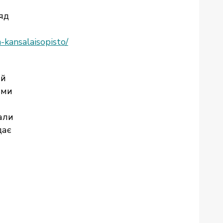
яд
-kansalaisopisto/
ий
ьми
али
дає