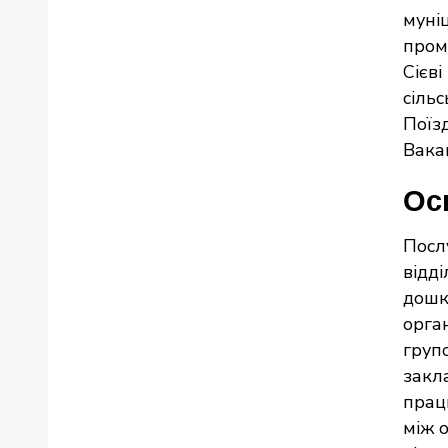
муніц
пром
Сієві
сільс
Поїзд
Вакан
Ос
Посл
відді
дошк
орга
груп
закл
прац
між 