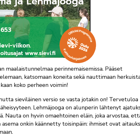
an maalaistunnelmaa perinnemaisemissa. Pääset
telemaan, katsomaan koneita sekä nauttimaan herkuista
ukaan koko perheen voimin!
utta sieviläinen versio se vasta jotakin on! Tervetuloa
äheisyyteen.
Lehmäjooga on alunperin lähtenyt ajatuk
 Nauta on hyvin omaehtoinen eläin, joka arvostaa, ett
 asema onkin käännetty toisinpäin: ihmiset ovat aitauk
maan.