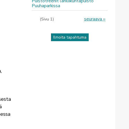
Puistotreenit lähiliikuntapuisto
Puuhaparkissa
Sivutus
Seuraava
seuraava ››
(Sivu 1)
sivu
Ilmoita tapahtuma
,
sesta
ä
sessa