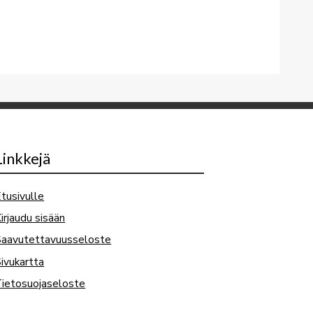
Linkkejä
tusivulle
irjaudu sisään
Saavutettavuusseloste
ivukartta
ietosuojaseloste