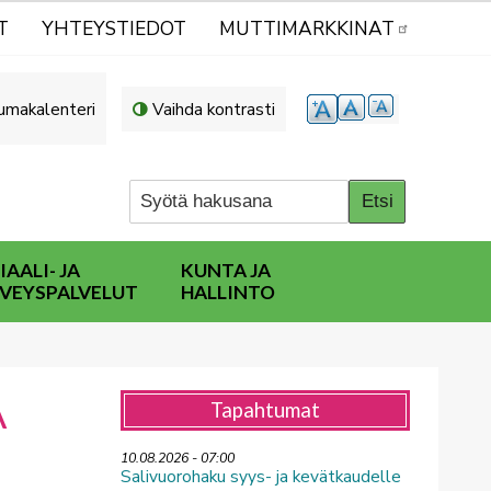
T
YHTEYSTIEDOT
MUTTIMARKKINAT
umakalenteri
Vaihda kontrasti
IAALI- JA
KUNTA JA
VEYSPALVELUT
HALLINTO
A
Tapahtumat
10.08.2026 - 07:00
Salivuorohaku syys- ja kevätkaudelle