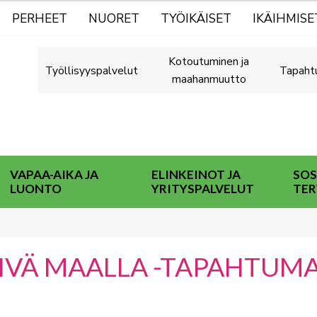
PERHEET
NUORET
TYÖIKÄISET
IKÄIHMISE
Kotoutuminen ja
Työllisyyspalvelut
Tapaht
maahanmuutto
VAPAA-AIKA JA
ELINKEINOT JA
SOS
LUONTO
YRITYSPALVELUT
TER
IVÄ MAALLA -TAPAHTUM