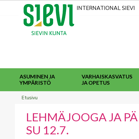
Kohderyhmät
INTERNATIONAL SIEVI
ASUMINEN JA
VARHAISKASVATUS
YMPÄRISTÖ
JA OPETUS
Breadcrumbs
You
Etusivu
are
here:
LEHMÄJOOGA JA PÄ
SU 12.7.