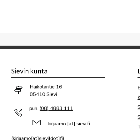
Sievin kunta
Haikolantie 16
E
85410 Sievi
K
puh.
(08) 4883 111
S
kirjaamo
[at]
sievi.fi
T
(kirjaamo[at]sievi[dot]fi)