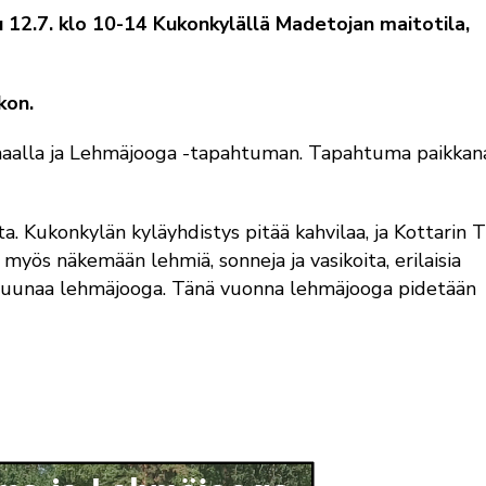
u 12.7. klo 10-14 Kukonkylällä Madetojan maitotila,
kon.
ä maalla ja Lehmäjooga -tapahtuman. Tapahtuma paikkan
lta. Kukonkylän kyläyhdistys pitää kahvilaa, ja Kottarin T
myös näkemään lehmiä, sonneja ja vasikoita, erilaisia
 kruunaa lehmäjooga. Tänä vuonna lehmäjooga pidetään