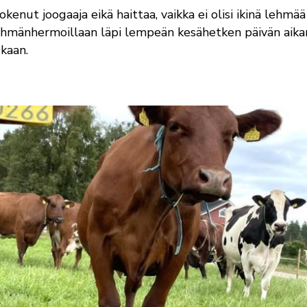
okenut joogaaja eikä haittaa, vaikka ei olisi ikinä lehmää
ehmänhermoillaan läpi lempeän kesähetken päivän aika
kaan.