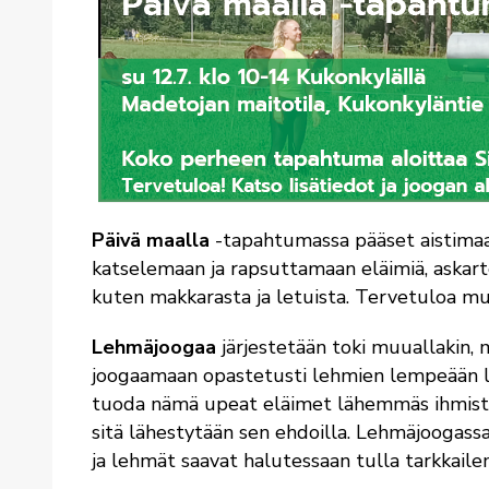
Päivä maalla
-tapahtumassa pääset aistima
katselemaan ja rapsuttamaan eläimiä, askar
kuten makkarasta ja letuista. Tervetuloa m
Lehmäjoogaa
järjestetään toki muuallakin, m
joogaamaan opastetusti lehmien lempeään l
tuoda nämä upeat eläimet lähemmäs ihmistä.
sitä lähestytään sen ehdoilla. Lehmäjoogassa
ja lehmät saavat halutessaan tulla tarkkaile