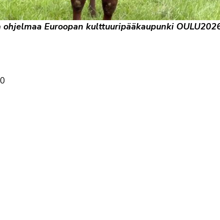
ta ohjelmaa Euroopan kulttuuripääkaupunki OULU2026
00