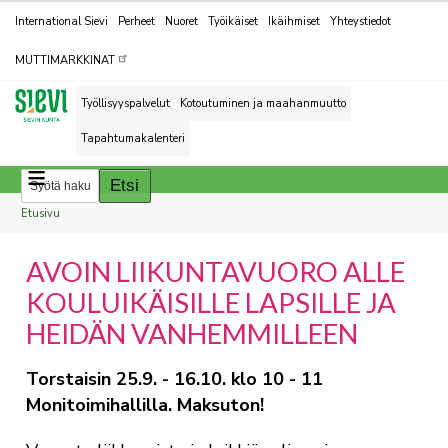
Kohderyhmät
International Sievi
Perheet
Nuoret
Työikäiset
Ikäihmiset
Yhteystiedot
MUTTIMARKKINAT
Työllisyyspalvelut
Kotoutuminen ja maahanmuutto
Tapahtumakalenteri
Breadcrumbs
You
Etusivu
are
AVOIN LIIKUNTAVUORO ALLE
here:
KOULUIKÄISILLE LAPSILLE JA
HEIDÄN VANHEMMILLEEN
Torstaisin 25.9. - 16.10. klo 10 - 11
Monitoimihallilla. Maksuton!