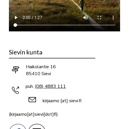
Sievin kunta
Haikolantie 16
85410 Sievi
puh.
(08) 4883 111
kirjaamo
[at]
sievi.fi
(kirjaamo[at]sievi[dot]fi)