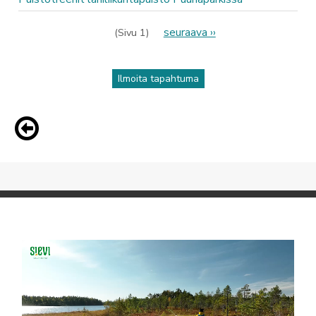
Sivutus
Seuraava
seuraava ››
(Sivu 1)
sivu
Ilmoita tapahtuma