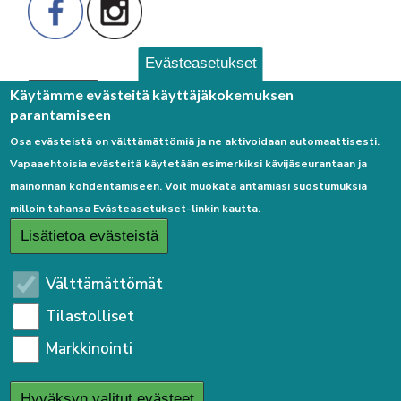
Evästeasetukset
Palaute
Käytämme evästeitä käyttäjäkokemuksen
parantamiseen
Osa evästeistä on välttämättömiä ja ne aktivoidaan automaattisesti.
Vapaaehtoisia evästeitä käytetään esimerkiksi kävijäseurantaan ja
mainonnan kohdentamiseen. Voit muokata antamiasi suostumuksia
milloin tahansa Evästeasetukset-linkin kautta.
Linkkejä
Lisätietoa evästeistä
Etusivulle
Välttämättömät
Kirjaudu sisään
Tilastolliset
Saavutettavuusseloste
Markkinointi
Sivukartta
Tietosuojaseloste
Hyväksyn valitut evästeet