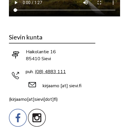
Sievin kunta
Haikolantie 16
85410 Sievi
puh.
(08) 4883 111
kirjaamo
[at]
sievi.fi
(kirjaamo[at]sievi[dot]fi)