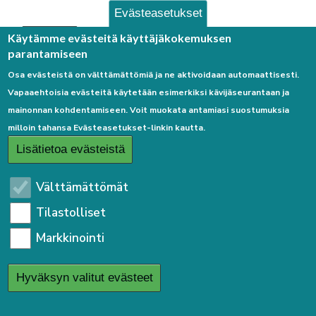
Evästeasetukset
Palaute
Käytämme evästeitä käyttäjäkokemuksen
parantamiseen
Osa evästeistä on välttämättömiä ja ne aktivoidaan automaattisesti.
Vapaaehtoisia evästeitä käytetään esimerkiksi kävijäseurantaan ja
mainonnan kohdentamiseen. Voit muokata antamiasi suostumuksia
milloin tahansa Evästeasetukset-linkin kautta.
Linkkejä
Lisätietoa evästeistä
Etusivulle
Välttämättömät
Kirjaudu sisään
Tilastolliset
Saavutettavuusseloste
Markkinointi
Sivukartta
Tietosuojaseloste
Hyväksyn valitut evästeet
User