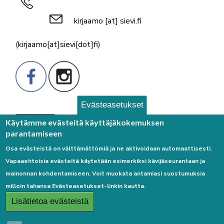
kirjaamo
[at]
sievi.fi
(kirjaamo[at]sievi[dot]fi)
Evästeasetukset
Palaute
Käytämme evästeitä käyttäjäkokemuksen
parantamiseen
Osa evästeistä on välttämättömiä ja ne aktivoidaan automaattisesti.
Vapaaehtoisia evästeitä käytetään esimerkiksi kävijäseurantaan ja
mainonnan kohdentamiseen. Voit muokata antamiasi suostumuksia
milloin tahansa Evästeasetukset-linkin kautta.
Linkkejä
Lisätietoa evästeistä
Etusivulle