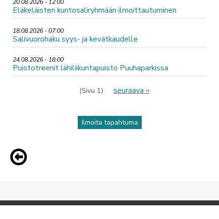
20.08.2026 - 12:00
Eläkeläisten kuntosaliryhmään ilmoittautuminen
18.08.2026 - 07:00
Salivuorohaku syys- ja kevätkaudelle
24.08.2026 - 18:00
Puistotreenit lähiliikuntapuisto Puuhaparkissa
Sivutus
Seuraava
seuraava ››
(Sivu 1)
sivu
Ilmoita tapahtuma