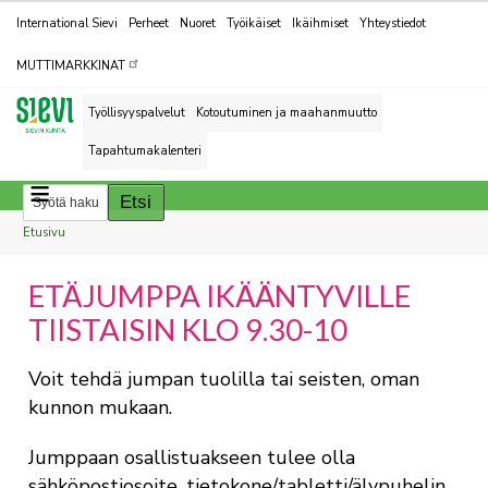
Kohderyhmät
International Sievi
Perheet
Nuoret
Työikäiset
Ikäihmiset
Yhteystiedot
MUTTIMARKKINAT
Työllisyyspalvelut
Kotoutuminen ja maahanmuutto
Tapahtumakalenteri
Breadcrumbs
You
Etusivu
are
ETÄJUMPPA IKÄÄNTYVILLE
here:
TIISTAISIN KLO 9.30-10
Voit tehdä jumpan tuolilla tai seisten, oman
kunnon mukaan.
Jumppaan osallistuakseen tulee olla
sähköpostiosoite, tietokone/tabletti/älypuhelin