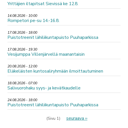
Yrittäjien iltapitsat Sievissä ke 12.8.
14.08.2026 - 10:00
Rompetori pe-su 14.-16.8.
17.08.2026 - 18:00
Puistotreenit lähiliikuntapuisto Puuhaparkissa
17.08.2026 - 19:30
Vesijumppa Villenjärvellä maanantaisin
20.08.2026 - 12:00
Eläkeläisten kuntosaliryhmään ilmoittautuminen
18.08.2026 - 07:00
Salivuorohaku syys- ja kevätkaudelle
24.08.2026 - 18:00
Puistotreenit lähiliikuntapuisto Puuhaparkissa
Sivutus
Seuraava
seuraava ››
(Sivu 1)
sivu