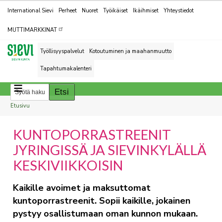
Kohderyhmät
International Sievi
Perheet
Nuoret
Työikäiset
Ikäihmiset
Yhteystiedot
MUTTIMARKKINAT
Työllisyyspalvelut
Kotoutuminen ja maahanmuutto
Tapahtumakalenteri
Breadcrumbs
You
Etusivu
are
KUNTOPORRASTREENIT
here:
JYRINGISSÄ JA SIEVINKYLÄLLÄ
KESKIVIIKKOISIN
Kaikille avoimet ja maksuttomat
kuntoporrastreenit. Sopii kaikille, jokainen
pystyy osallistumaan oman kunnon mukaan.