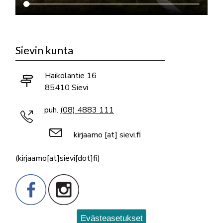
Sievin kunta
Haikolantie 16
85410 Sievi
puh.
(08) 4883 111
kirjaamo
[at]
sievi.fi
(kirjaamo[at]sievi[dot]fi)
Evästeasetukset