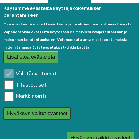
Palaute
Käytämme evästeitä käyttäjäkokemuksen
parantamiseen
Osa evästeistä on välttämättömiä ja ne aktivoidaan automaattisesti.
Vapaaehtoisia evästeitä käytetään esimerkiksi kävijäseurantaan ja
mainonnan kohdentamiseen. Voit muokata antamiasi suostumuksia
milloin tahansa Evästeasetukset-linkin kautta.
Linkkejä
Lisätietoa evästeistä
Etusivulle
Välttämättömät
Kirjaudu sisään
Tilastolliset
Saavutettavuusseloste
Markkinointi
Sivukartta
Tietosuojaseloste
Hyväksyn valitut evästeet
User
Kirjaudu sisään
menu
Hyväksyn kaikki evästeet