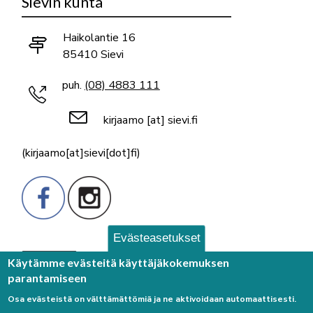
Sievin kunta
Haikolantie 16
85410 Sievi
puh.
(08) 4883 111
kirjaamo
[at]
sievi.fi
(kirjaamo[at]sievi[dot]fi)
Evästeasetukset
Palaute
Käytämme evästeitä käyttäjäkokemuksen
parantamiseen
Osa evästeistä on välttämättömiä ja ne aktivoidaan automaattisesti.