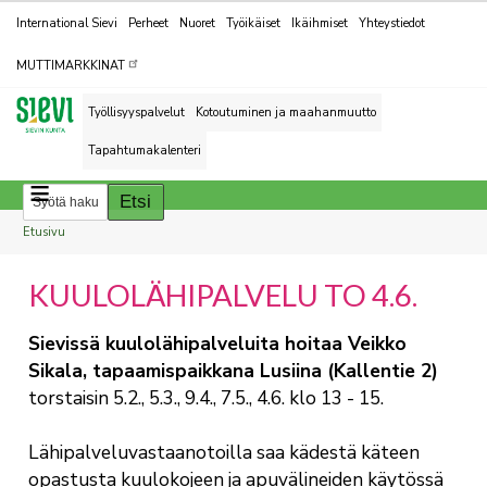
Kohderyhmät
International Sievi
Perheet
Nuoret
Työikäiset
Ikäihmiset
Yhteystiedot
MUTTIMARKKINAT
Työllisyyspalvelut
Kotoutuminen ja maahanmuutto
Tapahtumakalenteri
Breadcrumbs
You
Etusivu
are
KUULOLÄHIPALVELU TO 4.6.
here:
Sievissä kuulolähipalveluita hoitaa Veikko
Sikala, tapaamispaikkana Lusiina (Kallentie 2)
torstaisin 5.2., 5.3., 9.4., 7.5., 4.6.
klo 13 - 15.
Lähipalveluvastaanotoilla saa kädestä käteen
opastusta kuulokojeen ja apuvälineiden käytössä