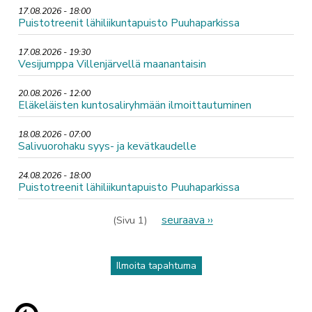
17.08.2026 - 18:00
Puistotreenit lähiliikuntapuisto Puuhaparkissa
17.08.2026 - 19:30
Vesijumppa Villenjärvellä maanantaisin
20.08.2026 - 12:00
Eläkeläisten kuntosaliryhmään ilmoittautuminen
18.08.2026 - 07:00
Salivuorohaku syys- ja kevätkaudelle
24.08.2026 - 18:00
Puistotreenit lähiliikuntapuisto Puuhaparkissa
Sivutus
Seuraava
seuraava ››
(Sivu 1)
sivu
Ilmoita tapahtuma