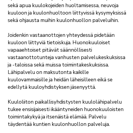
sekä apua kuulokojeiden huoltamisessa, neuvoja
kuuloon ja kuulonhuoltoon liittyvissä kysymyksissä
sekä ohjausta muihin kuulonhuollon palveluihin.
Joidenkin vastaanottojen yhteydessä pidetään
kuuloon liittyviä tietoiskuja. Huonokuuloiset
vapaaehtoiset pitävät säännöllisesti
vastaanottotunteja vanhusten palvelukeskuksissa
ja -taloissa sekä muissa toimintakeskuksissa.
Lähipalvelu on maksutonta kaikille
kuulovammaisille ja heidän läheisilleen eikä se
edellytä kuuloyhdistyksen jäsenyyttä.
Kuuloliiton paikallisyhdistysten kuulolähipalvelu
tukee ensisijaisesti ikääntyneiden huonokuuloisten
toimintakykyä ja itsenäistä elämää. Palvelu
täydentää kuntien kuulonhuollon palveluja.