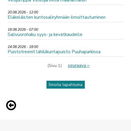
20.08.2026 - 12:00
Eläkeläisten kuntosaliryhmään ilmoittautuminen
18.08.2026 - 07:00
Salivuorohaku syys- ja kevätkaudelle
24.08.2026 - 18:00
Puistotreenit lähiliikuntapuisto Puuhaparkissa
Sivutus
Seuraava
seuraava ››
(Sivu 1)
sivu
Ilmoita tapahtuma