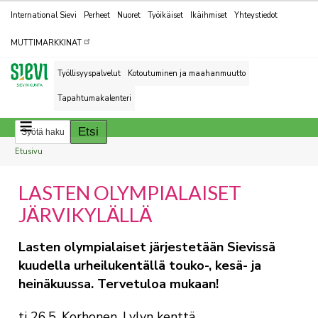
Kohderyhmät
International Sievi
Perheet
Nuoret
Työikäiset
Ikäihmiset
Yhteystiedot
MUTTIMARKKINAT
Työllisyyspalvelut
Kotoutuminen ja maahanmuutto
Tapahtumakalenteri
Breadcrumbs
You
Etusivu
are
LASTEN OLYMPIALAISET
here:
JÄRVIKYLÄLLÄ
Lasten olympialaiset järjestetään Sievissä
kuudella urheilukentällä touko-, kesä- ja
heinäkuussa. Tervetuloa mukaan!
ti 26.5. Korhonen, Lylyn kenttä