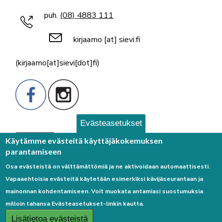
puh.
(08) 4883 111
kirjaamo
[at]
sievi.fi
(kirjaamo[at]sievi[dot]fi)
Evästeasetukset
Palaute
Käytämme evästeitä käyttäjäkokemuksen
parantamiseen
Osa evästeistä on välttämättömiä ja ne aktivoidaan automaattisesti.
Vapaaehtoisia evästeitä käytetään esimerkiksi kävijäseurantaan ja
mainonnan kohdentamiseen. Voit muokata antamiasi suostumuksia
milloin tahansa Evästeasetukset-linkin kautta.
Linkkejä
Lisätietoa evästeistä