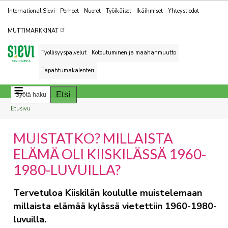
Kohderyhmät
International Sievi
Perheet
Nuoret
Työikäiset
Ikäihmiset
Yhteystiedot
MUTTIMARKKINAT
Työllisyyspalvelut
Kotoutuminen ja maahanmuutto
Tapahtumakalenteri
Breadcrumbs
You
Etusivu
are
MUISTATKO? MILLAISTA
here:
ELÄMÄ OLI KIISKILÄSSÄ 1960-
1980-LUVUILLA?
Tervetuloa Kiiskilän koululle muistelemaan
millaista elämää kylässä vietettiin 1960-1980-
luvuilla.