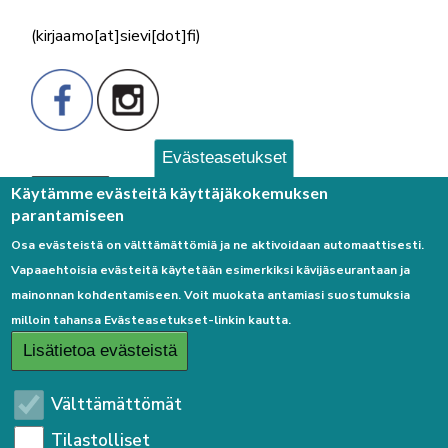
(kirjaamo[at]sievi[dot]fi)
Evästeasetukset
Palaute
Käytämme evästeitä käyttäjäkokemuksen
parantamiseen
Osa evästeistä on välttämättömiä ja ne aktivoidaan automaattisesti.
Vapaaehtoisia evästeitä käytetään esimerkiksi kävijäseurantaan ja
mainonnan kohdentamiseen. Voit muokata antamiasi suostumuksia
milloin tahansa Evästeasetukset-linkin kautta.
Linkkejä
Lisätietoa evästeistä
Etusivulle
Välttämättömät
Kirjaudu sisään
Tilastolliset