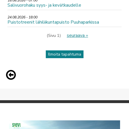
18.08.2026 - 07:00
Salivuorohaku syys- ja kevätkaudelle
24.08.2026 - 18:00
Puistotreenit lähiliikuntapuisto Puuhaparkissa
Sivutus
Seuraava
seuraava ››
(Sivu 1)
sivu
Ilmoita tapahtuma