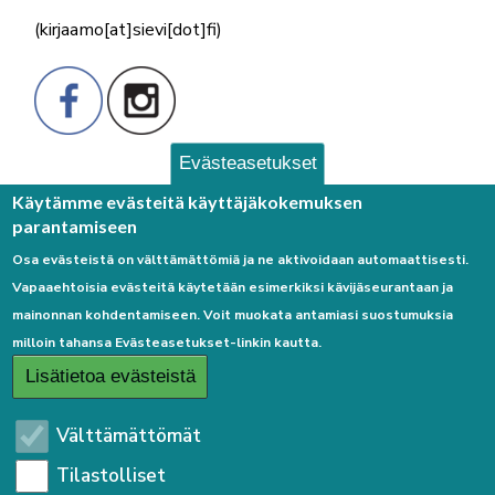
(kirjaamo[at]sievi[dot]fi)
Evästeasetukset
Palaute
Käytämme evästeitä käyttäjäkokemuksen
parantamiseen
Osa evästeistä on välttämättömiä ja ne aktivoidaan automaattisesti.
Vapaaehtoisia evästeitä käytetään esimerkiksi kävijäseurantaan ja
mainonnan kohdentamiseen. Voit muokata antamiasi suostumuksia
milloin tahansa Evästeasetukset-linkin kautta.
Linkkejä
Lisätietoa evästeistä
Etusivulle
Välttämättömät
Kirjaudu sisään
Tilastolliset
Saavutettavuusseloste