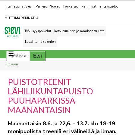
Kohderyhmät
International Sievi
Perheet
Nuoret
Työikäiset
Ikäihmiset
Yhteystiedot
MUTTIMARKKINAT
Työllisyyspalvelut
Kotoutuminen ja maahanmuutto
Tapahtumakalenteri
Breadcrumbs
You
Etusivu
are
PUISTOTREENIT
here:
LÄHILIIKUNTAPUISTO
PUUHAPARKISSA
MAANANTAISIN
Maanantaisin 8.6. ja 22,6, - 13.7. klo 18-19
monipuolista treeniä eri välineillä ja ilman.