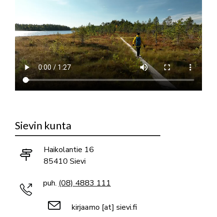
Sievin kunta
Haikolantie 16
85410 Sievi
puh.
(08) 4883 111
kirjaamo
[at]
sievi.fi