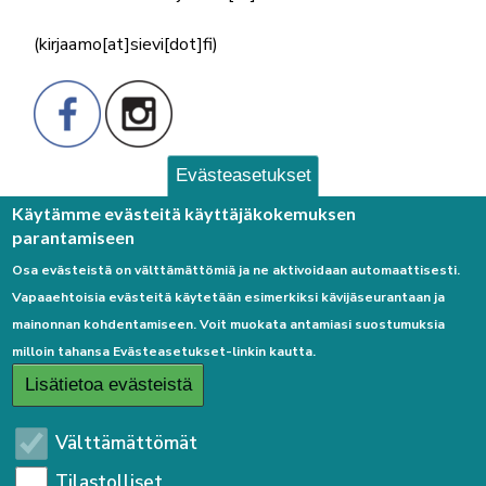
(kirjaamo[at]sievi[dot]fi)
Evästeasetukset
Palaute
Käytämme evästeitä käyttäjäkokemuksen
parantamiseen
Osa evästeistä on välttämättömiä ja ne aktivoidaan automaattisesti.
Vapaaehtoisia evästeitä käytetään esimerkiksi kävijäseurantaan ja
mainonnan kohdentamiseen. Voit muokata antamiasi suostumuksia
milloin tahansa Evästeasetukset-linkin kautta.
Linkkejä
Lisätietoa evästeistä
Etusivulle
Välttämättömät
Kirjaudu sisään
Tilastolliset