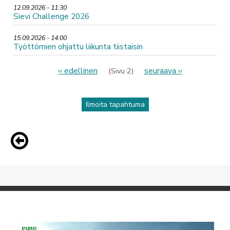
12.09.2026 - 11:30
Sievi Challenge 2026
15.09.2026 - 14:00
Työttömien ohjattu liikunta tiistaisin
Sivutus
Edellinen
‹‹ edellinen
Seuraava
seuraava ››
(Sivu 2)
sivu
sivu
Ilmoita tapahtuma