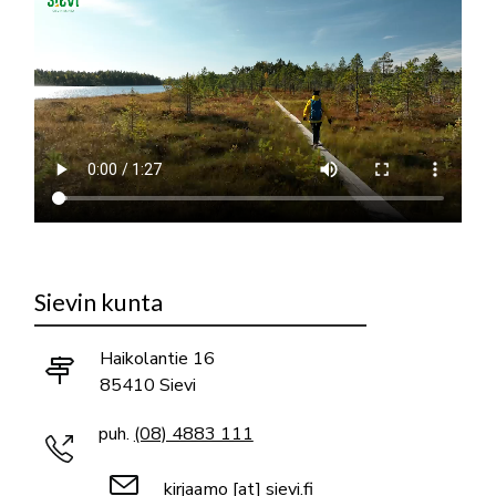
Sievin kunta
Haikolantie 16
85410 Sievi
puh.
(08) 4883 111
kirjaamo
[at]
sievi.fi