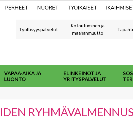
PERHEET
NUORET
TYÖIKÄISET
IKÄIHMISE
Kotoutuminen ja
Työllisyyspalvelut
Tapaht
maahanmuutto
VAPAA-AIKA JA
ELINKEINOT JA
SOS
LUONTO
YRITYSPALVELUT
TER
UIDEN RYHMÄVALMENNU