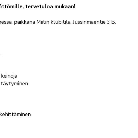
yöttömille, tervetuloa mukaan!
ssä, paikkana Miitin klubitila, Jussinmäentie 3 B.
t
 keinoja
yttäytyminen
 kehittäminen