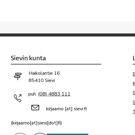
Sievin kunta
Haikolantie 16
E
85410 Sievi
K
puh.
(08) 4883 111
S
kirjaamo
[at]
sievi.fi
T
(kirjaamo[at]sievi[dot]fi)