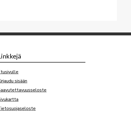
Linkkejä
tusivulle
irjaudu sisään
Saavutettavuusseloste
ivukartta
ietosuojaseloste