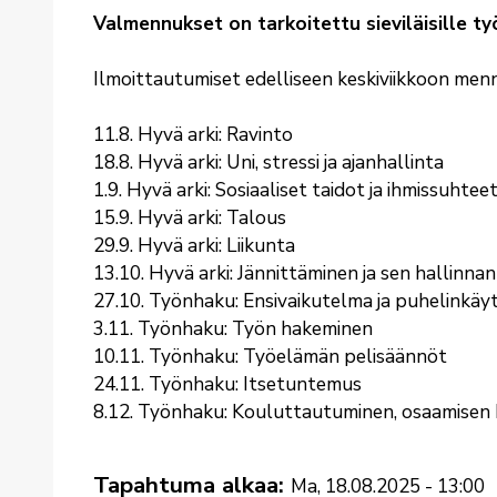
Valmennukset on tarkoitettu sieviläisille t
Ilmoittautumiset edelliseen keskiviikkoon menne
11.8. Hyvä arki: Ravinto
18.8. Hyvä arki: Uni, stressi ja ajanhallinta
1.9. Hyvä arki: Sosiaaliset taidot ja ihmissuhtee
15.9. Hyvä arki: Talous
29.9. Hyvä arki: Liikunta
13.10. Hyvä arki: Jännittäminen ja sen hallinnan
27.10. Työnhaku: Ensivaikutelma ja puhelinkä
3.11. Työnhaku: Työn hakeminen
10.11. Työnhaku: Työelämän pelisäännöt
24.11. Työnhaku: Itsetuntemus
8.12. Työnhaku: Kouluttautuminen, osaamisen
Tapahtuma alkaa
Ma, 18.08.2025 - 13:00