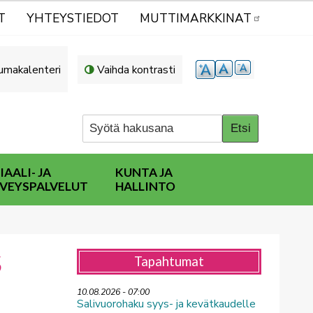
T
YHTEYSTIEDOT
MUTTIMARKKINAT
umakalenteri
Vaihda kontrasti
IAALI- JA
KUNTA JA
VEYSPALVELUT
HALLINTO
S
Tapahtumat
10.08.2026 - 07:00
Salivuorohaku syys- ja kevätkaudelle