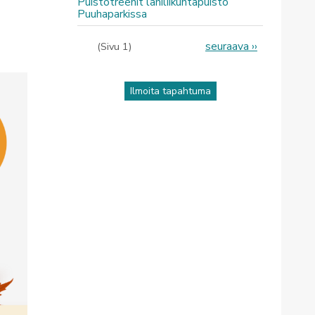
Puistotreenit lähiliikuntapuisto
Puuhaparkissa
Sivutus
Seuraava
seuraava ››
(Sivu 1)
sivu
Ilmoita tapahtuma