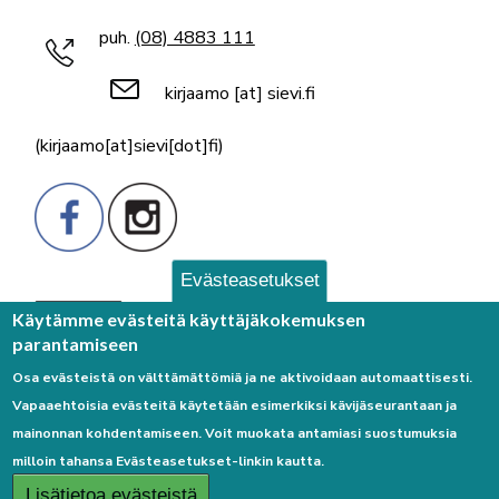
puh.
(08) 4883 111
kirjaamo
[at]
sievi.fi
(kirjaamo[at]sievi[dot]fi)
Evästeasetukset
Palaute
Käytämme evästeitä käyttäjäkokemuksen
parantamiseen
Osa evästeistä on välttämättömiä ja ne aktivoidaan automaattisesti.
Vapaaehtoisia evästeitä käytetään esimerkiksi kävijäseurantaan ja
mainonnan kohdentamiseen. Voit muokata antamiasi suostumuksia
milloin tahansa Evästeasetukset-linkin kautta.
Linkkejä
Lisätietoa evästeistä