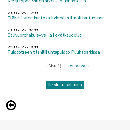
Vesijumppa Villenjärvellä maanantaisin
20.08.2026 - 12:00
Eläkeläisten kuntosaliryhmään ilmoittautuminen
18.08.2026 - 07:00
Salivuorohaku syys- ja kevätkaudelle
24.08.2026 - 18:00
Puistotreenit lähiliikuntapuisto Puuhaparkissa
Sivutus
Seuraava
seuraava ››
(Sivu 1)
sivu
Ilmoita tapahtuma