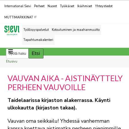
Kohderyhmät
International Sievi
Perheet
Nuoret
Työikäiset
Ikäihmiset
Yhteystiedot
MUTTIMARKKINAT
Työllisyyspalvelut
Kotoutuminen ja maahanmuutto
Tapahtumakalenteri
Breadcrumbs
You
Etusivu
are
VAUVAN AIKA - AISTINÄYTTELY
here:
PERHEEN VAUVOILLE
Taidelaarissa kirjaston alakerrassa. Käynti
ulkokautta (kirjaston takaa).
Vauvan oma seikkailu! Yhdessä vanhemman
kanssa koettava aistimatka perheen pienimmille.