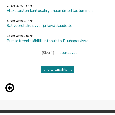
20.08.2026 - 12:00
Eläkeläisten kuntosaliryhmään ilmoittautuminen
18.08.2026 - 07:00
Salivuorohaku syys- ja kevätkaudelle
24.08.2026 - 18:00
Puistotreenit lähiliikuntapuisto Puuhaparkissa
Sivutus
Seuraava
seuraava ››
(Sivu 1)
sivu
Ilmoita tapahtuma