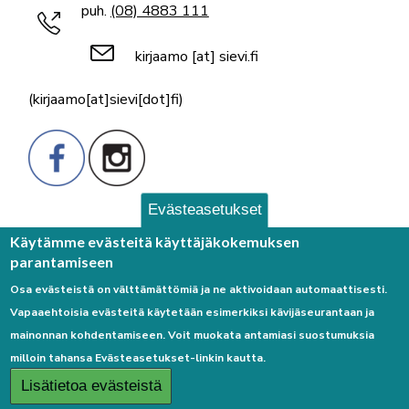
puh.
(08) 4883 111
kirjaamo
[at]
sievi.fi
(kirjaamo[at]sievi[dot]fi)
Evästeasetukset
Palaute
Käytämme evästeitä käyttäjäkokemuksen
parantamiseen
Osa evästeistä on välttämättömiä ja ne aktivoidaan automaattisesti.
Vapaaehtoisia evästeitä käytetään esimerkiksi kävijäseurantaan ja
mainonnan kohdentamiseen. Voit muokata antamiasi suostumuksia
milloin tahansa Evästeasetukset-linkin kautta.
Linkkejä
Lisätietoa evästeistä