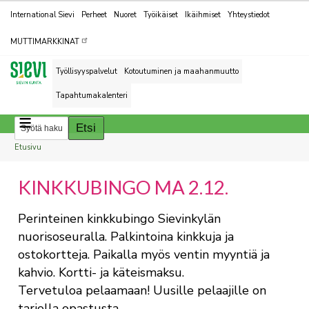
Kohderyhmät
International Sievi
Perheet
Nuoret
Työikäiset
Ikäihmiset
Yhteystiedot
MUTTIMARKKINAT
Työllisyyspalvelut
Kotoutuminen ja maahanmuutto
Tapahtumakalenteri
Breadcrumbs
You
Etusivu
are
KINKKUBINGO MA 2.12.
here:
Perinteinen kinkkubingo Sievinkylän
nuorisoseuralla. Palkintoina kinkkuja ja
ostokortteja. Paikalla myös ventin myyntiä ja
kahvio. Kortti- ja käteismaksu.
Tervetuloa pelaamaan! Uusille pelaajille on
tarjolla opastusta.