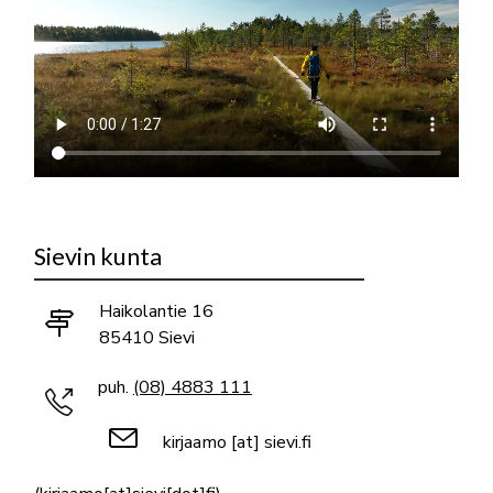
Sievin kunta
Haikolantie 16
85410 Sievi
puh.
(08) 4883 111
kirjaamo
[at]
sievi.fi