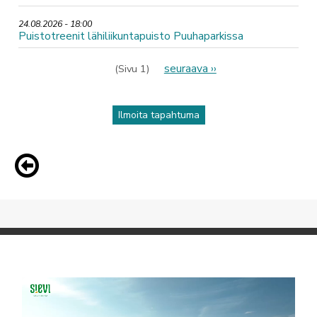
24.08.2026 - 18:00
Puistotreenit lähiliikuntapuisto Puuhaparkissa
Sivutus
Seuraava
seuraava ››
(Sivu 1)
sivu
Ilmoita tapahtuma