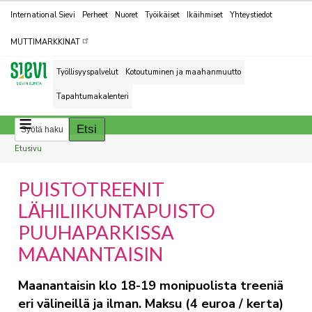
Kohderyhmät
International Sievi
Perheet
Nuoret
Työikäiset
Ikäihmiset
Yhteystiedot
MUTTIMARKKINAT
Työllisyyspalvelut
Kotoutuminen ja maahanmuutto
Tapahtumakalenteri
Breadcrumbs
You
Etusivu
are
PUISTOTREENIT
here:
LÄHILIIKUNTAPUISTO
PUUHAPARKISSA
MAANANTAISIN
Maanantaisin klo 18-19 monipuolista treeniä
eri välineillä ja ilman. Maksu (4 euroa / kerta)