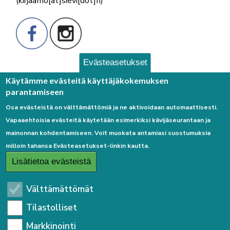
(kirjaamo[at]sievi[dot]fi)
Evästeasetukset
Palaute
Käytämme evästeitä käyttäjäkokemuksen
parantamiseen
Osa evästeistä on välttämättömiä ja ne aktivoidaan automaattisesti.
Vapaaehtoisia evästeitä käytetään esimerkiksi kävijäseurantaan ja
mainonnan kohdentamiseen. Voit muokata antamiasi suostumuksia
milloin tahansa Evästeasetukset-linkin kautta.
Linkkejä
Lisätietoa evästeistä
Etusivulle
Välttämättömät
Kirjaudu sisään
Tilastolliset
Saavutettavuusseloste
Markkinointi
Sivukartta