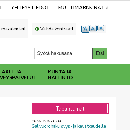
T
YHTEYSTIEDOT
MUTTIMARKKINAT
umakalenteri
Vaihda kontrasti
IAALI- JA
KUNTA JA
VEYSPALVELUT
HALLINTO
Tapahtumat
10.08.2026 - 07:00
Salivuorohaku syys- ja kevätkaudelle