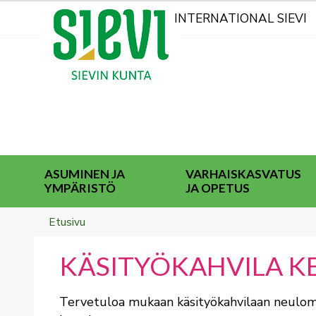
Kohderyhmät
INTERNATIONAL SIEVI
ASUMINEN JA
VARHAISKASVATUS
YMPÄRISTÖ
JA OPETUS
Breadcrumbs
You
Etusivu
are
here:
KÄSITYÖKAHVILA KE 
Tervetuloa mukaan käsityökahvilaan neuloma