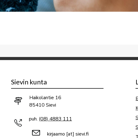
Sievin kunta
Haikolantie 16
E
85410 Sievi
K
puh.
(08) 4883 111
S
kirjaamo
[at]
sievi.fi
T