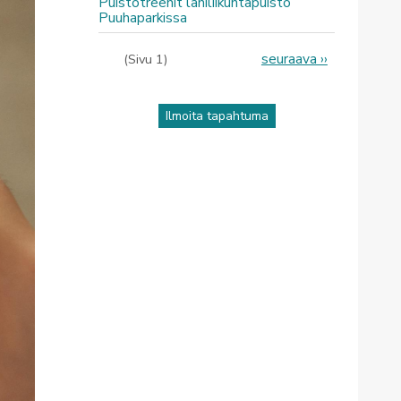
Puistotreenit lähiliikuntapuisto
Puuhaparkissa
Sivutus
Seuraava
seuraava ››
(Sivu 1)
sivu
Ilmoita tapahtuma